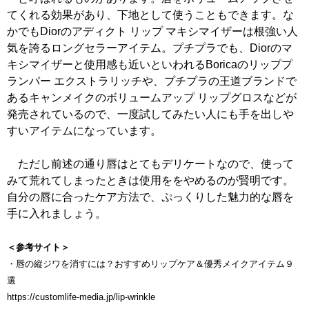
てくれる効果があり、下地として使うこともできます。な
かでもDiorのアディクト リップ マキシマイザーは根強い人
気を誇るロングセラーアイテム。プチプラでも、Diorのマ
キシマイザーと使用感も近いといわれるBoricaのリッププ
ランパー エクストラリッチや、プチプラの王道ブランドで
あるキャンメイクのボリュームアップ リップグロスなどが
発売されているので、一度試してみたい人にも手を出しや
すいアイテムになっています。
ただし前述の通り唇はとてもデリケートなので、使って
みて荒れてしまったときは使用ををやめるのが賢明です。
自分の唇に合ったケア方法で、ぷっくりした魅力的な唇を
手に入れましょう。
＜参考サイト＞
・唇の縦ジワを消すには？おすすめリップケア＆優秀メイクアイテム９
選
https://customlife-media.jp/lip-wrinkle