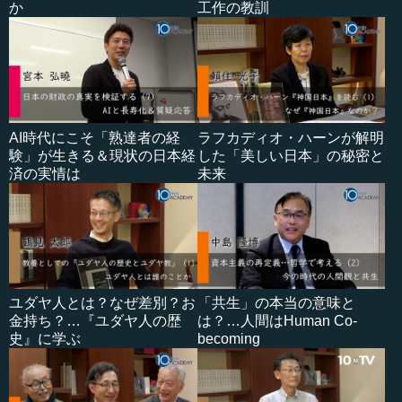
か
工作の教訓
AI時代にこそ「熟達者の経
ラフカディオ・ハーンが解明
験」が生きる＆現状の日本経
した「美しい日本」の秘密と
済の実情は
未来
ユダヤ人とは？なぜ差別？お
「共生」の本当の意味と
金持ち？…『ユダヤ人の歴
は？…人間はHuman Co-
史』に学ぶ
becoming