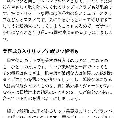
唇パックと同じくスペシャルケアとして、古くなった角
質をやさしく取り除いてくれるリップスクラブも効果的で
す。特にデリケートな唇には保湿力の高いシュガースクラ
ブなどがオススメです。気になるからといってやりすぎて
しまうと逆効果になってしまうこともあるので、ガサつき
が気になるときだけ週1～2回程度に留めるようにしましょ
う。
美容成分入りリップで縦ジワ解消も
日常使いのリップを美容成分入りのものにしてみるの
も、ひとつの方法です。リップ美容液と一言でいっても、
その種類はさまざま。肌や唇が敏感な人は無添加の低刺激
タイプのものを選ぶのが良いでしょうし、乾燥が気になる
人は高保湿タイプのものを、夏に紫外線のダメージが気に
なる人は日焼け止め効果のあるものを、など自分の悩みに
合っているものを選ぶようにしましょう。
縦ジワ解消に効果があるリップ美容液にリッププランパ
ーと呼ばれるものがあります。唇をボリュームアップさせ