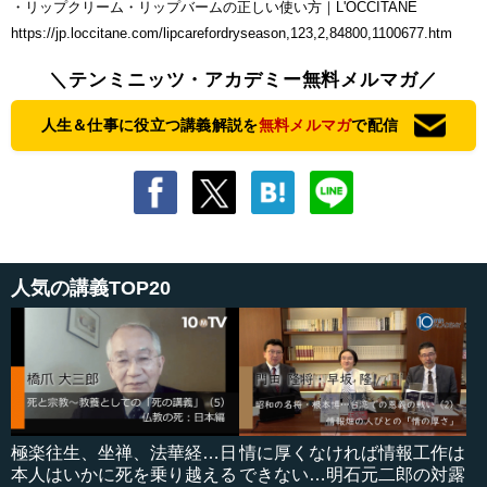
・リップクリーム・リップバームの正しい使い方｜L'OCCITANE
https://jp.loccitane.com/lipcarefordryseason,123,2,84800,1100677.htm
＼テンミニッツ・アカデミー無料メルマガ／
人生＆仕事に役立つ講義解説を
無料メルマガ
で配信
人気の講義TOP20
極楽往生、坐禅、法華経…日
情に厚くなければ情報工作は
本人はいかに死を乗り越える
できない…明石元二郎の対露