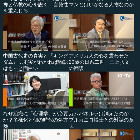
禅と仏教の心を説く…自発性
マンとはいかなる人物なのか
を重んじる
中国古代史の真実と『キング
アメリカ人の心を震わせた
ダム』…史実がわかれば物語
20歳の日系二世・三上弘文
はもっと面白い
の翻訳
なぜ組織に「心理学」が必要
カムパネルラは消えたのか…
か？多様化と個の時代の処方
ブルカニロ博士との対話の意
箋
味