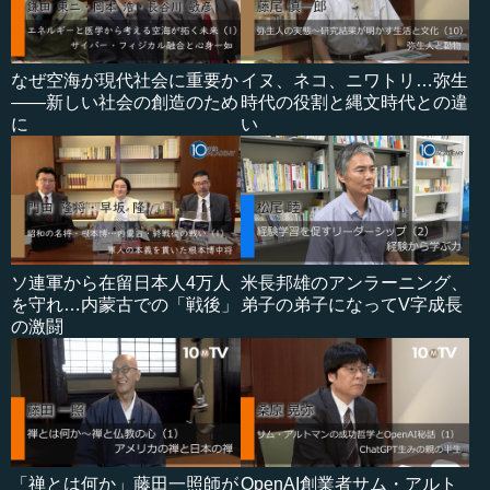
なぜ空海が現代社会に重要か
イヌ、ネコ、ニワトリ…弥生
――新しい社会の創造のため
時代の役割と縄文時代との違
に
い
ソ連軍から在留日本人4万人
米長邦雄のアンラーニング、
を守れ…内蒙古での「戦後」
弟子の弟子になってV字成長
の激闘
「禅とは何か」藤田一照師が
OpenAI創業者サム・アルト