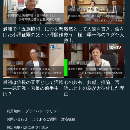
満洲で「五族協和」に命を懸
毅然として人道を貫き、命を
けた小澤征爾の父・小澤開作
救う…樋口季一郎のユダヤ人
救出
最初は信長の直臣として活躍
心の共有、共感、推論、言
――武闘派・秀長の前半生
語…ヒトの脳が大型化した理
は？
由
利用規約
プライバシーポリシー
お問い合わせ
よくあるご質問
対応機種
特定商取引法に基づく表示