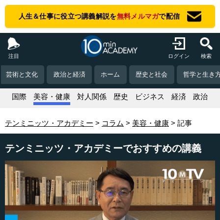
人生＆仕事に役立つ講義解説を
無料メルマガ
で配信
注目
ログイン
検索
芸術と文化
政治と経済
ホーム
歴史と社会
哲学と生き
活
国際
美容・健康
対人関係
歴史
ビジネス
経済
政治
テンミニッツ・アカデミー
コラム
美容・健康
記事
テンミニッツ・アカデミーでおすすめの講義