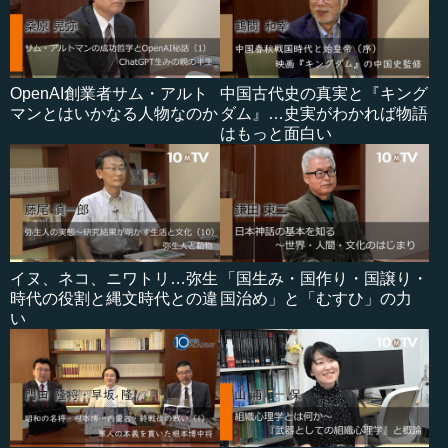
OpenAI創業者サム・アルト
中国古代史の真実と『キング
マンとはいかなる人物なのか
ダム』…史実がわかれば物語
はもっと面白い
イヌ、ネコ、ニワトリ…弥生
「国生み・国作り・国譲り・
時代の役割と縄文時代との違
国治め」と「むすひ」の力
い