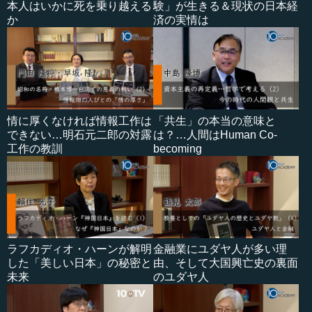
本人はいかに死を乗り越える
験」が生きる＆現状の日本経
か
済の実情は
情に厚くなければ情報工作は
「共生」の本当の意味と
できない…明石元二郎の対露
は？…人間はHuman Co-
工作の教訓
becoming
ラフカディオ・ハーンが解明
金融業にユダヤ人が多い理
した「美しい日本」の秘密と
由、そして大国興亡史の裏面
未来
のユダヤ人