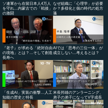
ソ連軍から在留日本人4万人
なぜ組織に「心理学」が必要
を守れ…内蒙古での「戦後」
か？多様化と個の時代の処方
の激闘
箋
『老子』が求める「絶対自由
AIでは「思考の三位一体」が
の境地」とは？…そして創造
成立しない…考えるとは？
長寿へ
「生成AI」実装の衝撃…人工
米長邦雄のアンラーニング、
知能の歴史と特長
弟子の弟子になってV字成長