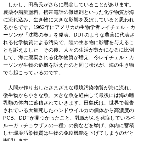
しかし、田島氏がさらに懸念していることがあります。
農薬や船艇塗料、携帯電話の難燃剤といった化学物質が海
に流れ込み、生き物に大きな影響を及ぼしていると思われ
るからです。1962年にアメリカの生物学者レイチェル・カ
ーソンが『沈黙の春』を発表、DDTのような農薬に代表さ
れる化学物質による汚染で、陸の生き物に影響を与えるこ
とを訴えました。その後、人々の生活が豊かになるに比例
して、海に廃棄される化学物質が増え、今レイチェル・カ
ーソンが生物の危機を訴えたのと同じ状況が、海の生き物
でも起こっているのです。
人間が作り出したさまざまな環境汚染物質が海に流れ、
微生物から小さな魚、大きな魚を経由して最後には海の哺
乳類の体内に蓄積されていきます。田島氏は、世界で報告
されている大量死したハンドウイルカの個体から高濃度の
PCB、DDTが見つかったこと、乳腺がんを発症しているベ
ルーガ（チョウザメの一種）の例などを挙げ、体内に蓄積
した環境汚染物質は生物の免疫機能を下げてしまうのだと
説明します。