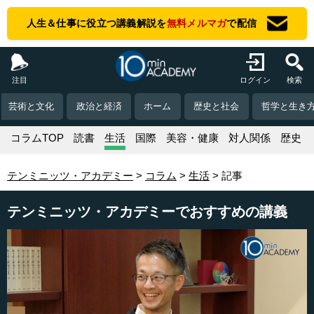
人生＆仕事に役立つ講義解説を
無料メルマガ
で配信
注目
ログイン
検索
芸術と文化
政治と経済
ホーム
歴史と社会
哲学と生き
コラムTOP
読書
生活
国際
美容・健康
対人関係
歴史
テンミニッツ・アカデミー
コラム
生活
記事
テンミニッツ・アカデミーでおすすめの講義