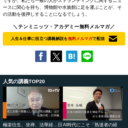
ですが、私たち一般の人がストランディングに関するニュ
ースに関心を持ち、博物館や水族館に足を運ぶことが、そ
の活動を後押しすることになるでしょう。
＼テンミニッツ・アカデミー無料メルマガ／
人生＆仕事に役立つ講義解説を
無料メルマガ
で配信
人気の講義TOP20
極楽往生、坐禅、法華経…日
AI時代にこそ「熟達者の経