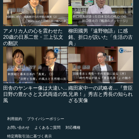
アメリカ人の心を震わせた
柳田國男『遠野物語』に感
20歳の日系二世・三上弘文
銘、折口が説いた「生活の古
の翻訳
典」
田舎のヤンキー像は大違い…
織田家中一の武略者…『豊臣
日野の豊かさと文武両道の気
兄弟！』秀吉と秀長の知られ
風
ざる実像
利用規約
プライバシーポリシー
お問い合わせ
よくあるご質問
対応機種
特定商取引法に基づく表示