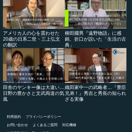
アメリカ人の心を震わせた
柳田國男『遠野物語』に感
20歳の日系二世・三上弘文
銘、折口が説いた「生活の古
の翻訳
典」
田舎のヤンキー像は大違い…
織田家中一の武略者…『豊臣
日野の豊かさと文武両道の気
兄弟！』秀吉と秀長の知られ
風
ざる実像
利用規約
プライバシーポリシー
お問い合わせ
よくあるご質問
対応機種