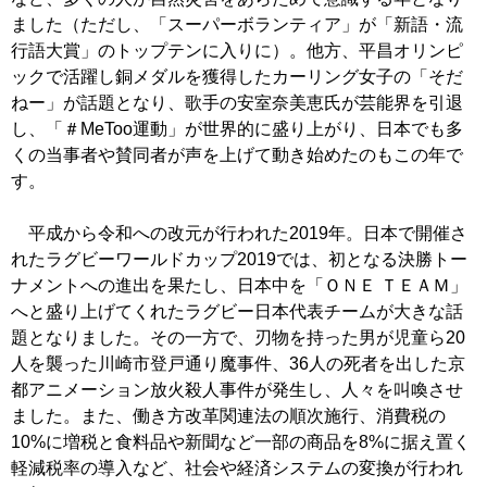
ました（ただし、「スーパーボランティア」が「新語・流
行語大賞」のトップテンに入りに）。他方、平昌オリンピ
ックで活躍し銅メダルを獲得したカーリング女子の「そだ
ねー」が話題となり、歌手の安室奈美恵氏が芸能界を引退
し、「＃MeToo運動」が世界的に盛り上がり、日本でも多
くの当事者や賛同者が声を上げて動き始めたのもこの年で
す。
平成から令和への改元が行われた2019年。日本で開催さ
れたラグビーワールドカップ2019では、初となる決勝トー
ナメントへの進出を果たし、日本中を「ＯＮＥ ＴＥＡＭ」
へと盛り上げてくれたラグビー日本代表チームが大きな話
題となりました。その一方で、刃物を持った男が児童ら20
人を襲った川崎市登戸通り魔事件、36人の死者を出した京
都アニメーション放火殺人事件が発生し、人々を叫喚させ
ました。また、働き方改革関連法の順次施行、消費税の
10%に増税と食料品や新聞など一部の商品を8%に据え置く
軽減税率の導入など、社会や経済システムの変換が行われ