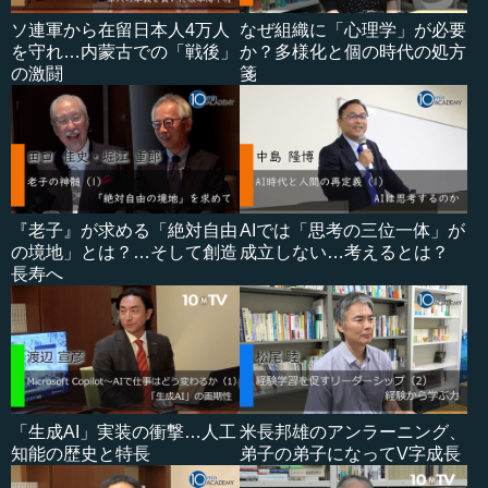
ソ連軍から在留日本人4万人
なぜ組織に「心理学」が必要
を守れ…内蒙古での「戦後」
か？多様化と個の時代の処方
の激闘
箋
『老子』が求める「絶対自由
AIでは「思考の三位一体」が
の境地」とは？…そして創造
成立しない…考えるとは？
長寿へ
「生成AI」実装の衝撃…人工
米長邦雄のアンラーニング、
知能の歴史と特長
弟子の弟子になってV字成長