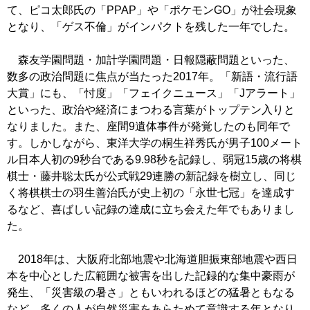
て、ピコ太郎氏の「PPAP」や「ポケモンGO」が社会現象
となり、「ゲス不倫」がインパクトを残した一年でした。
森友学園問題・加計学園問題・日報隠蔽問題といった、
数多の政治問題に焦点が当たった2017年。「新語・流行語
大賞」にも、「忖度」「フェイクニュース」「Jアラート」
といった、政治や経済にまつわる言葉がトップテン入りと
なりました。また、座間9遺体事件が発覚したのも同年で
す。しかしながら、東洋大学の桐生祥秀氏が男子100メート
ル日本人初の9秒台である9.98秒を記録し、弱冠15歳の将棋
棋士・藤井聡太氏が公式戦29連勝の新記録を樹立し、同じ
く将棋棋士の羽生善治氏が史上初の「永世七冠」を達成す
るなど、喜ばしい記録の達成に立ち会えた年でもありまし
た。
2018年は、大阪府北部地震や北海道胆振東部地震や西日
本を中心とした広範囲な被害を出した記録的な集中豪雨が
発生、「災害級の暑さ」ともいわれるほどの猛暑ともなる
など、多くの人が自然災害をあらためて意識する年となり