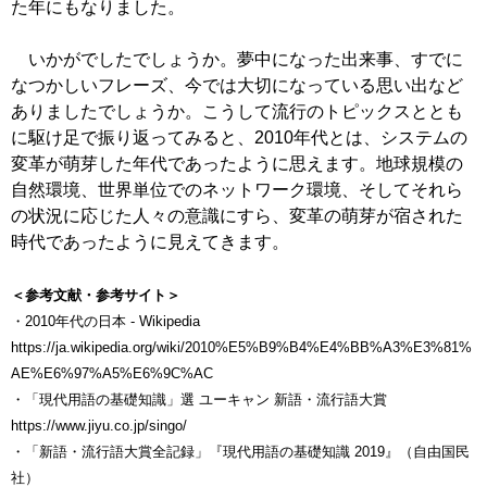
た年にもなりました。
いかがでしたでしょうか。夢中になった出来事、すでに
なつかしいフレーズ、今では大切になっている思い出など
ありましたでしょうか。こうして流行のトピックスととも
に駆け足で振り返ってみると、2010年代とは、システムの
変革が萌芽した年代であったように思えます。地球規模の
自然環境、世界単位でのネットワーク環境、そしてそれら
の状況に応じた人々の意識にすら、変革の萌芽が宿された
時代であったように見えてきます。
＜参考文献・参考サイト＞
・2010年代の日本 - Wikipedia
https://ja.wikipedia.org/wiki/2010%E5%B9%B4%E4%BB%A3%E3%81%
AE%E6%97%A5%E6%9C%AC
・「現代用語の基礎知識」選 ユーキャン 新語・流行語大賞
https://www.jiyu.co.jp/singo/
・「新語・流行語大賞全記録」『現代用語の基礎知識 2019』（自由国民
社）