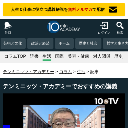
人生＆仕事に役立つ講義解説を
無料メルマガ
で配信
注目
ログイン
検索
芸術と文化
政治と経済
ホーム
歴史と社会
哲学と生き
コラムTOP
読書
生活
国際
美容・健康
対人関係
歴史
テンミニッツ・アカデミー
コラム
生活
記事
テンミニッツ・アカデミーでおすすめの講義