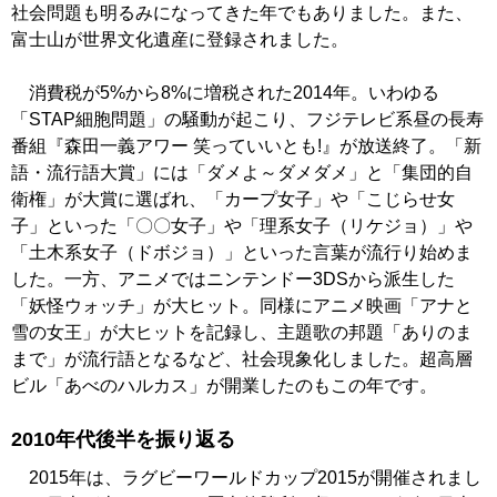
社会問題も明るみになってきた年でもありました。また、
富士山が世界文化遺産に登録されました。
消費税が5%から8%に増税された2014年。いわゆる
「STAP細胞問題」の騒動が起こり、フジテレビ系昼の長寿
番組『森田一義アワー 笑っていいとも!』が放送終了。「新
語・流行語大賞」には「ダメよ～ダメダメ」と「集団的自
衛権」が大賞に選ばれ、「カープ女子」や「こじらせ女
子」といった「〇〇女子」や「理系女子（リケジョ）」や
「土木系女子（ドボジョ）」といった言葉が流行り始めま
した。一方、アニメではニンテンドー3DSから派生した
「妖怪ウォッチ」が大ヒット。同様にアニメ映画「アナと
雪の女王」が大ヒットを記録し、主題歌の邦題「ありのま
まで」が流行語となるなど、社会現象化しました。超高層
ビル「あべのハルカス」が開業したのもこの年です。
2010年代後半を振り返る
2015年は、ラグビーワールドカップ2015が開催されまし