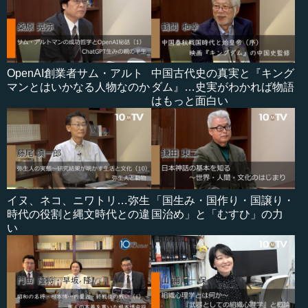
OpenAI創業者サム・アルト
中国古代史の真実と『キング
マンとはいかなる人物なのか
ダム』…史実がわかれば物語
はもっと面白い
イヌ、ネコ、ニワトリ…弥生
「国生み・国作り・国譲り・
時代の役割と縄文時代との違
国治め」と「むすひ」の力
い