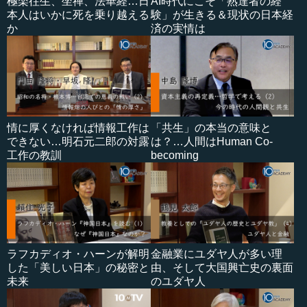
極楽往生、坐禅、法華経…日
AI時代にこそ「熟達者の経
本人はいかに死を乗り越える
験」が生きる＆現状の日本経
か
済の実情は
情に厚くなければ情報工作は
「共生」の本当の意味と
できない…明石元二郎の対露
は？…人間はHuman Co-
工作の教訓
becoming
ラフカディオ・ハーンが解明
金融業にユダヤ人が多い理
した「美しい日本」の秘密と
由、そして大国興亡史の裏面
未来
のユダヤ人