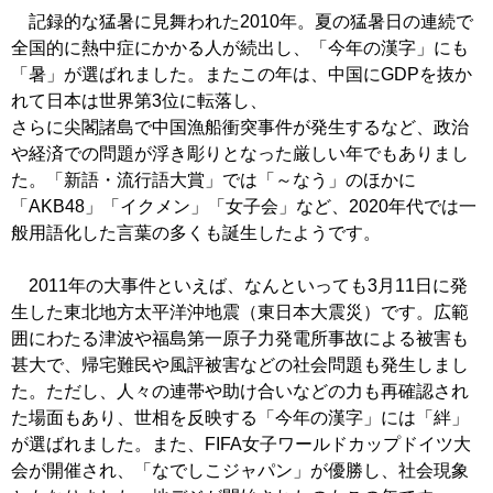
記録的な猛暑に見舞われた2010年。夏の猛暑日の連続で
全国的に熱中症にかかる人が続出し、「今年の漢字」にも
「暑」が選ばれました。またこの年は、中国にGDPを抜か
れて日本は世界第3位に転落し、
さらに尖閣諸島で中国漁船衝突事件が発生するなど、政治
や経済での問題が浮き彫りとなった厳しい年でもありまし
た。「新語・流行語大賞」では「～なう」のほかに
「AKB48」「イクメン」「女子会」など、2020年代では一
般用語化した言葉の多くも誕生したようです。
2011年の大事件といえば、なんといっても3月11日に発
生した東北地方太平洋沖地震（東日本大震災）です。広範
囲にわたる津波や福島第一原子力発電所事故による被害も
甚大で、帰宅難民や風評被害などの社会問題も発生しまし
た。ただし、人々の連帯や助け合いなどの力も再確認され
た場面もあり、世相を反映する「今年の漢字」には「絆」
が選ばれました。また、FIFA女子ワールドカップドイツ大
会が開催され、「なでしこジャパン」が優勝し、社会現象