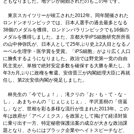
ともなりました。地デジが開始されたのもこの年です。
東京スカイツリーが竣工された2012年。同年開催された
ロンドンオリンピックでは、日本人選手の過去最多となる
38個のメダルを獲得。ロンドンパラリンピックでも16個の
メダルを獲得しました。また、京都大学iPS細胞研究所所長
の山中伸弥氏が、日本人として25年ぶり史上2人目となるノ
ーベル生理学・医学賞を受賞。「iPS細胞」がより広く人口
に膾炙するようになりました。政治では野党第一党の自由
民主党が、単独で絶対安定多数を確保する大勝を果たし、3
年3カ月ぶりに政権を奪還。安倍晋三が内閣総理大臣に再就
任し、第2次安倍内閣が発足しました。
林先生の「今でしょ！」、滝クリの「お・も・て・な・
し」、あまちゃんの「じぇじぇじぇ」、半沢直樹の「倍返
し」など、世相を彩る多様な流行が生まれた2013年。この
年は政府が「アベノミクス」を政策として掲げて経済対策
に乗り出す一方、特定秘密保護法案の成立が大きな政治課
題となり、さらにはブラック企業やヘイトスピーチなど、