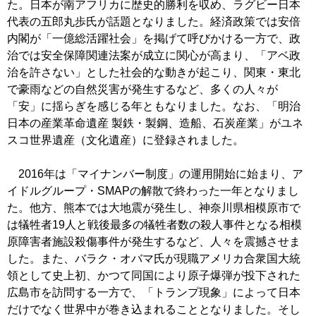
た。日本が南アフリカに歴史的勝利を収め、ラグビー日本
代表の五郎丸歩氏が話題となりました。経済政策では安倍
内閣が「一億総活躍社会」を掲げて呼びかける一方で、政
治では安全保障関連法案が成立に関心が高まり、「アベ政
治を許さない」とした社会的な動きが起こり、関東・東北
で豪雨などの自然災害が発生するなど、多くの人々が
「安」に揺らぎを感じる年ともなりました。なお、「明治
日本の産業革命遺産 製鉄・製鋼、造船、石炭産業」がユネ
スコ世界遺産（文化遺産）に登録されました。
2016年は「マイナンバー制度」の運用開始に始まり、ア
イドルグループ・SMAPの解散で終わった一年となりまし
た。他方、熊本では大地震が発生し、神奈川県相模原市で
は犠牲者19人と戦後最多の犠牲者数の殺人事件となる相模
原障害者施設殺傷事件が発生するなど、人々を震撼させま
した。また、バラク・オバマ氏が現職アメリカ合衆国大統
領として史上初、かつて同国により原子爆弾が投下された
広島市を訪問する一方で、「トランプ現象」によって日本
だけでなく世界中が巻き込まれることとなりました。そし