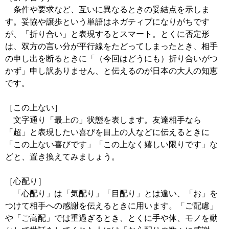
条件や要求など、互いに異なるときの妥結点を示しま
す。妥協や譲歩という単語はネガティブになりがちです
が、「折り合い」と表現するとスマート。とくに否定形
は、双方の言い分が平行線をたどってしまったとき、相手
の申し出を断るときに「（今回はどうにも）折り合いがつ
かず」申し訳ありません、と伝えるのが日本の大人の知恵
です。
［この上ない］
文字通り「最上の」状態を表します。友達相手なら
「超」と表現したい喜びを目上の人などに伝えるときに
「この上ない喜びです」「この上なく嬉しい限りです」な
どと、置き換えてみましょう。
［心配り］
「心配り」は「気配り」「目配り」とは違い、「お」を
つけて相手への感謝を伝えるときに用います。「ご配慮」
や「ご高配」では重過ぎるとき、とくに手や体、モノを動