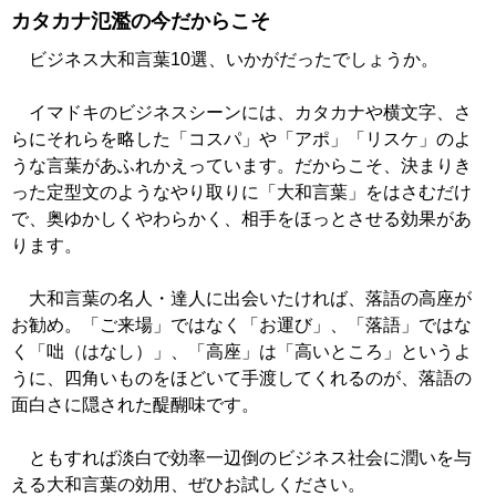
カタカナ氾濫の今だからこそ
ビジネス大和言葉10選、いかがだったでしょうか。
イマドキのビジネスシーンには、カタカナや横文字、さ
らにそれらを略した「コスパ」や「アポ」「リスケ」のよ
うな言葉があふれかえっています。だからこそ、決まりき
った定型文のようなやり取りに「大和言葉」をはさむだけ
で、奥ゆかしくやわらかく、相手をほっとさせる効果があ
ります。
大和言葉の名人・達人に出会いたければ、落語の高座が
お勧め。「ご来場」ではなく「お運び」、「落語」ではな
く「咄（はなし）」、「高座」は「高いところ」というよ
うに、四角いものをほどいて手渡してくれるのが、落語の
面白さに隠された醍醐味です。
ともすれば淡白で効率一辺倒のビジネス社会に潤いを与
える大和言葉の効用、ぜひお試しください。