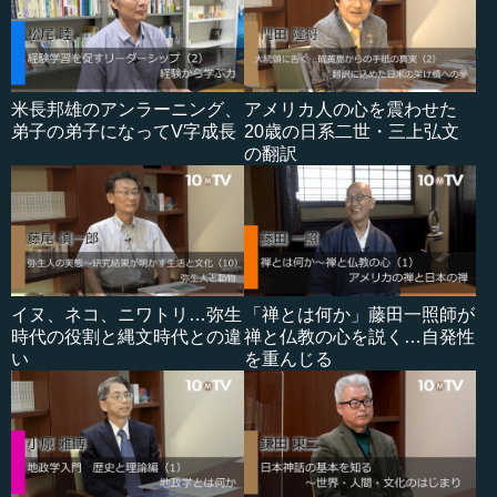
米長邦雄のアンラーニング、
アメリカ人の心を震わせた
弟子の弟子になってV字成長
20歳の日系二世・三上弘文
の翻訳
イヌ、ネコ、ニワトリ…弥生
「禅とは何か」藤田一照師が
時代の役割と縄文時代との違
禅と仏教の心を説く…自発性
い
を重んじる