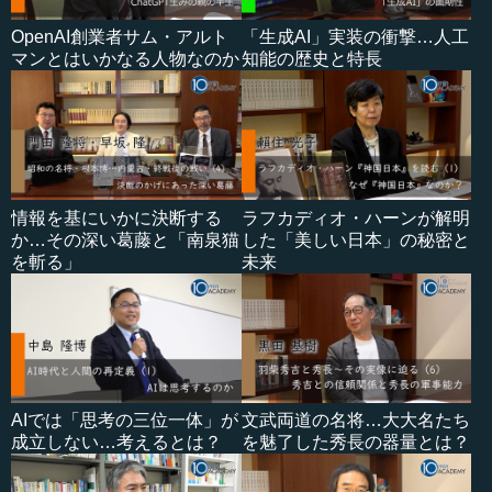
OpenAI創業者サム・アルト
「生成AI」実装の衝撃…人工
マンとはいかなる人物なのか
知能の歴史と特長
情報を基にいかに決断する
ラフカディオ・ハーンが解明
か…その深い葛藤と「南泉猫
した「美しい日本」の秘密と
を斬る」
未来
AIでは「思考の三位一体」が
文武両道の名将…大大名たち
成立しない…考えるとは？
を魅了した秀長の器量とは？