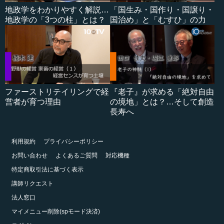
地政学をわかりやすく解説…
「国生み・国作り・国譲り・
地政学の「3つの柱」とは？
国治め」と「むすひ」の力
ファーストリテイリングで経
『老子』が求める「絶対自由
営者が育つ理由
の境地」とは？…そして創造
長寿へ
利用規約
プライバシーポリシー
お問い合わせ
よくあるご質問
対応機種
特定商取引法に基づく表示
講師リクエスト
法人窓口
マイメニュー削除(spモード決済)