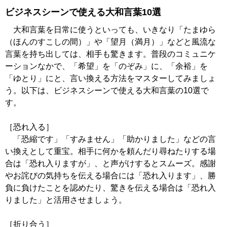
ビジネスシーンで使える大和言葉10選
大和言葉を日常に使うといっても、いきなり「たまゆら
（ほんのすこしの間）」や「望月（満月）」などと風流な
言葉を持ち出しては、相手も驚きます。普段のコミュニケ
ーションなかで、「希望」を「のぞみ」に、「余裕」を
「ゆとり」にと、言い換える方法をマスターしてみましょ
う。以下は、ビジネスシーンで使える大和言葉の10選で
す。
［恐れ入る］
「恐縮です」「すみません」「助かりました」などの言
い換えとして重宝。相手に何かを頼んだり尋ねたりする場
合は「恐れ入りますが」、と声がけするとスムーズ。感謝
やお詫びの気持ちを伝える場合には「恐れ入ります」、勝
負に負けたことを認めたり、驚きを伝える場合は「恐れ入
りました」と活用させましょう。
［折り合う］