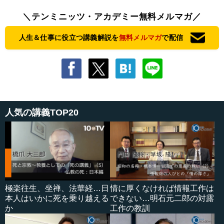
＼テンミニッツ・アカデミー無料メルマガ／
人生＆仕事に役立つ講義解説を
無料メルマガ
で配信
人気の講義TOP20
極楽往生、坐禅、法華経…日
情に厚くなければ情報工作は
本人はいかに死を乗り越える
できない…明石元二郎の対露
か
工作の教訓