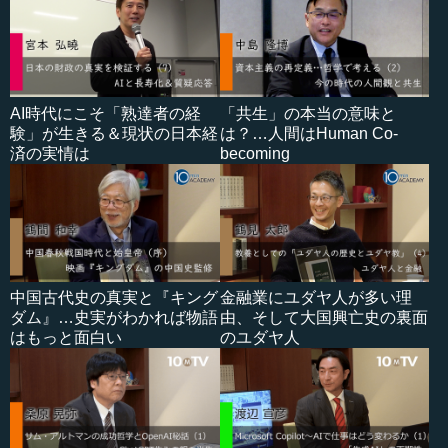
AI時代にこそ「熟達者の経
「共生」の本当の意味と
験」が生きる＆現状の日本経
は？…人間はHuman Co-
済の実情は
becoming
中国古代史の真実と『キング
金融業にユダヤ人が多い理
ダム』…史実がわかれば物語
由、そして大国興亡史の裏面
はもっと面白い
のユダヤ人