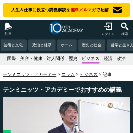
人生＆仕事に役立つ講義解説を
無料メルマガ
で配信
注目
ログイン
検索
芸術と文化
政治と経済
ホーム
歴史と社会
哲学と生き
活
国際
美容・健康
対人関係
歴史
ビジネス
経済
政治
テンミニッツ・アカデミー
コラム
ビジネス
記事
テンミニッツ・アカデミーでおすすめの講義