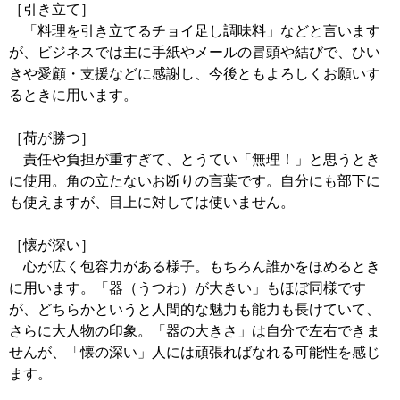
［引き立て］
「料理を引き立てるチョイ足し調味料」などと言います
が、ビジネスでは主に手紙やメールの冒頭や結びで、ひい
きや愛顧・支援などに感謝し、今後ともよろしくお願いす
るときに用います。
［荷が勝つ］
責任や負担が重すぎて、とうてい「無理！」と思うとき
に使用。角の立たないお断りの言葉です。自分にも部下に
も使えますが、目上に対しては使いません。
［懐が深い］
心が広く包容力がある様子。もちろん誰かをほめるとき
に用います。「器（うつわ）が大きい」もほぼ同様です
が、どちらかというと人間的な魅力も能力も長けていて、
さらに大人物の印象。「器の大きさ」は自分で左右できま
せんが、「懐の深い」人には頑張ればなれる可能性を感じ
ます。