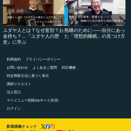
ユダヤ人とは？なぜ差別？お
熟睡のために――自分にあっ
金持ち？…『ユダヤ人の歴
た「理想的睡眠」の見つけ方
史』に学ぶ
利用規約
プライバシーポリシー
お問い合わせ
よくあるご質問
対応機種
特定商取引法に基づく表示
講師リクエスト
法人窓口
マイメニュー削除(spモード決済)
ログイン
新着講義チェック