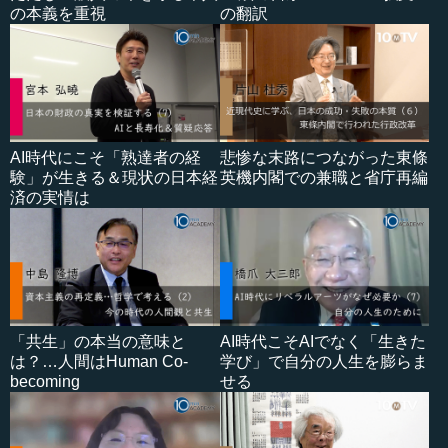
の本義を重視
の翻訳
AI時代にこそ「熟達者の経
悲惨な末路につながった東條
験」が生きる＆現状の日本経
英機内閣での兼職と省庁再編
済の実情は
「共生」の本当の意味と
AI時代こそAIでなく「生きた
は？…人間はHuman Co-
学び」で自分の人生を膨らま
becoming
せる