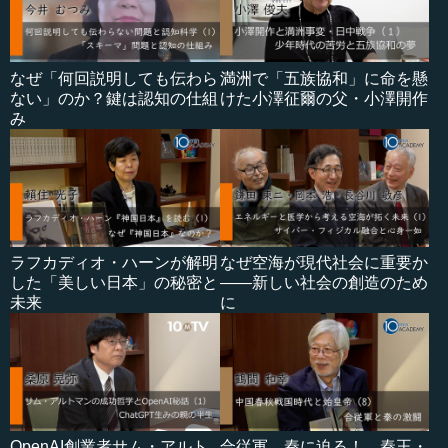
なぜ「何回説明しても伝わら
満洲で「五族協和」に命を懸
ない」のか？鍵は認知の仕組
けた小澤征爾の父・小澤開作
み
ラフカディオ・ハーンが解明
なぜ空海が現代社会に重要か
した「美しい日本」の秘密と
――新しい社会の創造のため
未来
に
OpenAI創業者サム・アルト
合従軍、秦に迫る！…秦王・