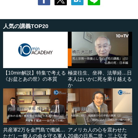
人気の講義TOP20
【10min解説】特集で考える
極楽往生、坐禅、法華経…日
《お盆とあの世》の本質
本人はいかに死を乗り越える
か
共産軍2万を金門島で殲滅…
アメリカ人の心を震わせた
ただし一般人の命を守る軍人
20歳の日系二世・三上弘文