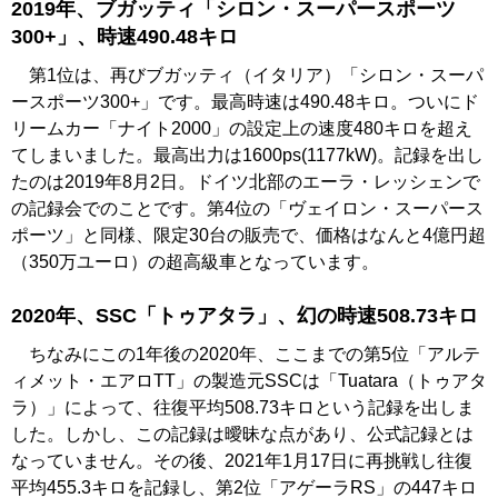
2019年、ブガッティ「シロン・スーパースポーツ
300+」、時速490.48キロ
第1位は、再びブガッティ（イタリア）「シロン・スーパ
ースポーツ300+」です。最高時速は490.48キロ。ついにド
リームカー「ナイト2000」の設定上の速度480キロを超え
てしまいました。最高出力は1600ps(1177kW)。記録を出し
たのは2019年8月2日。ドイツ北部のエーラ・レッシェンで
の記録会でのことです。第4位の「ヴェイロン・スーパース
ポーツ」と同様、限定30台の販売で、価格はなんと4億円超
（350万ユーロ）の超高級車となっています。
2020年、SSC「トゥアタラ」、幻の時速508.73キロ
ちなみにこの1年後の2020年、ここまでの第5位「アルテ
ィメット・エアロTT」の製造元SSCは「Tuatara（トゥアタ
ラ）」によって、往復平均508.73キロという記録を出しま
した。しかし、この記録は曖昧な点があり、公式記録とは
なっていません。その後、2021年1月17日に再挑戦し往復
平均455.3キロを記録し、第2位「アゲーラRS」の447キロ