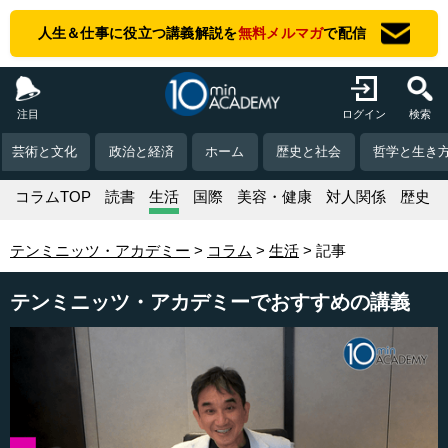
人生＆仕事に役立つ講義解説を
無料メルマガ
で配信
注目
ログイン
検索
芸術と文化
政治と経済
ホーム
歴史と社会
哲学と生き
コラムTOP
読書
生活
国際
美容・健康
対人関係
歴史
テンミニッツ・アカデミー
コラム
生活
記事
テンミニッツ・アカデミーでおすすめの講義