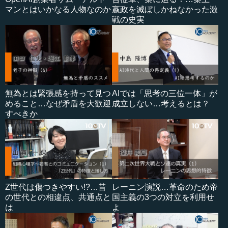
マンとはいかなる人物なのか
嬴政を滅ぼしかねなかった激
戦の史実
無為とは緊張感を持って見つ
AIでは「思考の三位一体」が
めること…なぜ矛盾を大歓迎
成立しない…考えるとは？
すべきか
Z世代は傷つきやすい!?…昔
レーニン演説…革命のため帝
の世代との相違点、共通点と
国主義の3つの対立を利用せ
は
よ