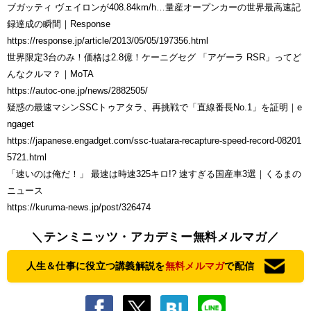
ブガッティ ヴェイロンが408.84km/h…量産オープンカーの世界最高速記
録達成の瞬間｜Response
https://response.jp/article/2013/05/05/197356.html
世界限定3台のみ！価格は2.8億！ケーニグセグ 「アゲーラ RSR」ってど
んなクルマ？｜MoTA
https://autoc-one.jp/news/2882505/
疑惑の最速マシンSSCトゥアタラ、再挑戦で「直線番長No.1」を証明｜e
ngaget
https://japanese.engadget.com/ssc-tuatara-recapture-speed-record-08201
5721.html
「速いのは俺だ！」 最速は時速325キロ!? 速すぎる国産車3選｜くるまの
ニュース
https://kuruma-news.jp/post/326474
＼テンミニッツ・アカデミー無料メルマガ／
人生＆仕事に役立つ講義解説を
無料メルマガ
で配信