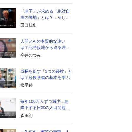
『老子』が求める「絶対自
由の境地」とは？…そして
創造長寿へ
田口佳史
人間とAIの本質的な違い
は？記号接地から迫る理解
の本質
今井むつみ
成長を促す「3つの経験」と
は？経験学習の基本を学ぶ
松尾睦
毎年100万人ずつ減少…急
降下する日本の人口問題を
考える
森田朗
「生成AI」実装の衝撃…人