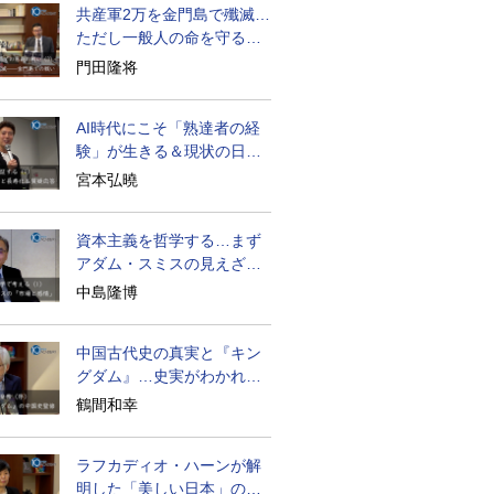
共産軍2万を金門島で殲滅…
ただし一般人の命を守る軍
人の本義を重視
門田隆将
AI時代にこそ「熟達者の経
験」が生きる＆現状の日本
経済の実情は
宮本弘曉
資本主義を哲学する…まず
アダム・スミスの見えざる
手と道徳感情論
中島隆博
中国古代史の真実と『キン
グダム』…史実がわかれば
物語はもっと面白い
鶴間和幸
ラフカディオ・ハーンが解
明した「美しい日本」の秘