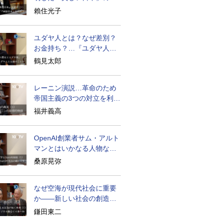
密と未来
賴住光子
ユダヤ人とは？なぜ差別？
お金持ち？…『ユダヤ人の
歴史』に学ぶ
鶴見太郎
レーニン演説…革命のため
帝国主義の3つの対立を利用
せよ
福井義高
OpenAI創業者サム・アルト
マンとはいかなる人物なの
か
桑原晃弥
なぜ空海が現代社会に重要
か――新しい社会の創造の
ために
鎌田東二