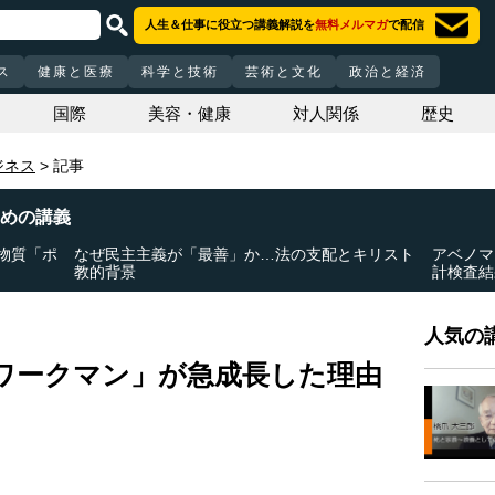
人生＆仕事に役立つ講義解説を
無料メルマガ
で配信
ス
健康と医療
科学と技術
芸術と文化
政治と経済
国際
美容・健康
対人関係
歴史
ジネス
記事
めの講義
物質「ポ
なぜ民主主義が「最善」か…法の支配とキリスト
アベノマ
教的背景
計検査結
人気の講
ワークマン」が急成長した理由