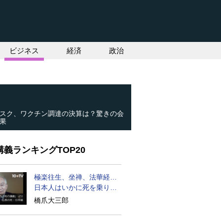
ビジネス
経済
政治
スク、ワクチン調達の決算は？驚きの会
果
義ランキングTOP20
極楽往生、坐禅、法華経…
日本人はいかに死を乗り越
えるか
橋爪大三郎