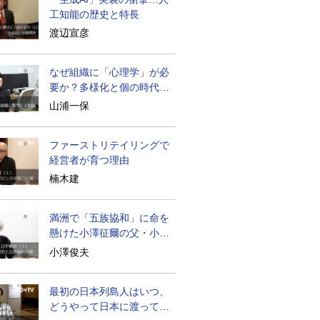
工知能の歴史と特長
渡辺宣彦
なぜ組織に「心理学」が必
要か？多様化と個の時代の
処方箋
山浦一保
ファーストリテイリングで
経営者が育つ理由
楠木建
満洲で「五族協和」に命を
懸けた小澤征爾の父・小澤
開作
小澤俊夫
最初の日本列島人はいつ、
どうやって日本に渡ってき