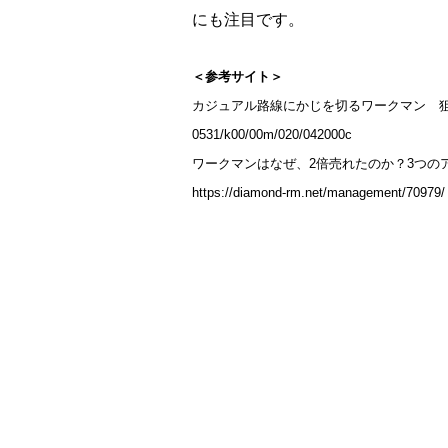
にも注目です。
＜参考サイト＞
カジュアル路線にかじを切るワークマン 狙うは高コスパ覇権
0531/k00/00m/020/042000c
ワークマンはなぜ、2倍売れたのか？3つのア
https://diamond-rm.net/management/70979/