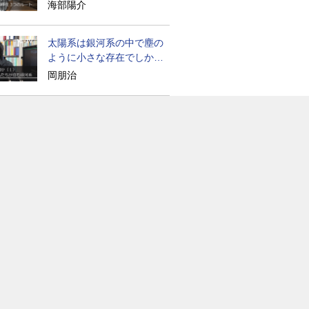
たのか
海部陽介
太陽系は銀河系の中で塵の
ように小さな存在でしかな
い
岡朋治