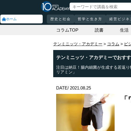
ホーム
歴史と社会
哲学と生き方
経営ビジネ
コラムTOP
読書
生活
テンミニッツ・アカデミー
コラム
ビ
テンミニッツ・アカデミーでおすす
注目は納豆！腸内細菌が生成する若返り
リアミン」
DATE/ 2021.08.25
「