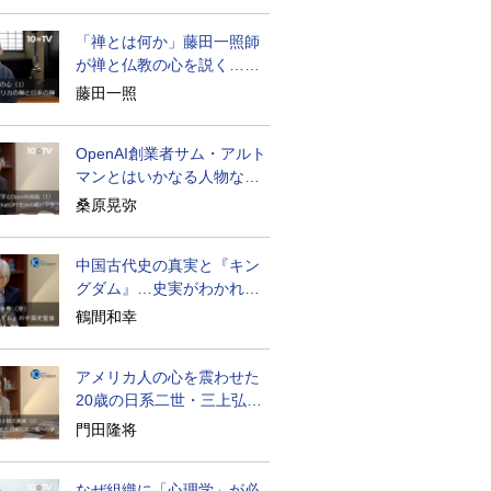
「禅とは何か」藤田一照師
が禅と仏教の心を説く…自
発性を重んじる
藤田一照
OpenAI創業者サム・アルト
マンとはいかなる人物なの
か
桑原晃弥
中国古代史の真実と『キン
グダム』…史実がわかれば
物語はもっと面白い
鶴間和幸
アメリカ人の心を震わせた
20歳の日系二世・三上弘文
の翻訳
門田隆将
なぜ組織に「心理学」が必