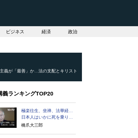
ビジネス
経済
政治
主義が「最善」か…法の支配とキリスト
義ランキングTOP20
極楽往生、坐禅、法華経…
日本人はいかに死を乗り越
えるか
橋爪大三郎