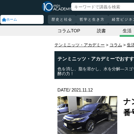
ホーム
歴史と社会
哲学と生き方
経営ビジネ
コラムTOP
読書
生活
テンミニッツ・アカデミー
コラム
生
テンミニッツ・アカデミーでおすす
色を消し、脂を溶かし、水を分解―スゴ
酵の力！
DATE/ 2021.11.12
ナ
番