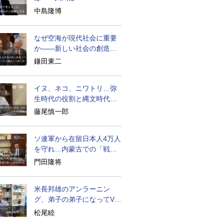
becoming
中島隆博
なぜ空海が現代社会に重要
か――新しい社会の創造の
ために
鎌田東二
イヌ、ネコ、ニワトリ…弥
生時代の役割と縄文時代と
の違い
藤尾慎一郎
ソ連軍から在留日本人4万人
を守れ…内蒙古での「戦
後」の激闘
門田隆将
米長邦雄のアンラーニン
グ、弟子の弟子になってV字
成長
松尾睦