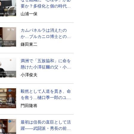
要か？多様化と個の時代の
処方箋
山浦一保
カムパネルラは消えたの
か…ブルカニロ博士との対
話の意味
鎌田東二
満洲で「五族協和」に命を
懸けた小澤征爾の父・小澤
開作
小澤俊夫
毅然として人道を貫き、命
を救う…樋口季一郎のユダ
ヤ人救出
門田隆将
最初は信長の直臣として活
躍――武闘派・秀長の前半