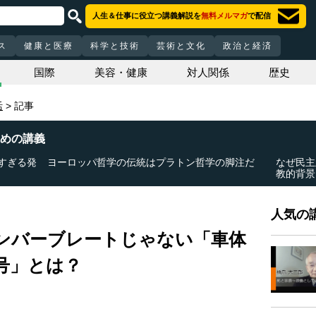
人生＆仕事に役立つ講義解説を
無料メルマガ
で配信
ス
健康と医療
科学と技術
芸術と文化
政治と経済
国際
美容・健康
対人関係
歴史
活
記事
めの講義
すぎる発
ヨーロッパ哲学の伝統はプラトン哲学の脚注だ
なぜ民主
教的背景
人気の講
ンバーブレートじゃない「車体
号」とは？