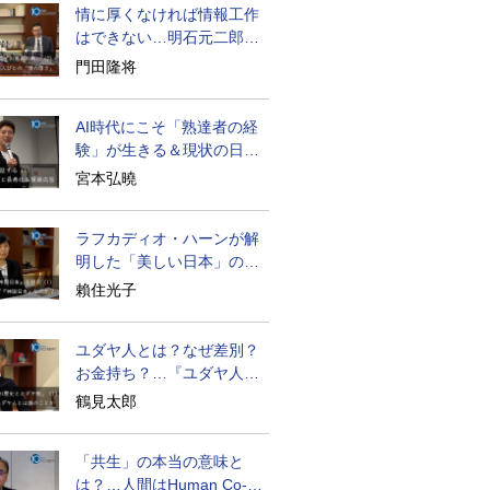
情に厚くなければ情報工作
はできない…明石元二郎の
対露工作の教訓
門田隆将
AI時代にこそ「熟達者の経
験」が生きる＆現状の日本
経済の実情は
宮本弘曉
ラフカディオ・ハーンが解
明した「美しい日本」の秘
密と未来
賴住光子
ユダヤ人とは？なぜ差別？
お金持ち？…『ユダヤ人の
歴史』に学ぶ
鶴見太郎
「共生」の本当の意味と
は？…人間はHuman Co-