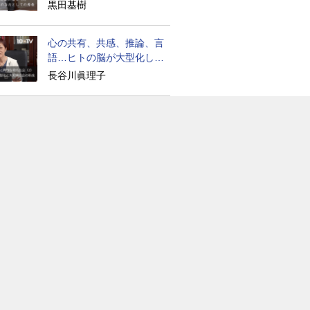
生は？
黒田基樹
心の共有、共感、推論、言
語…ヒトの脳が大型化した
理由
長谷川眞理子