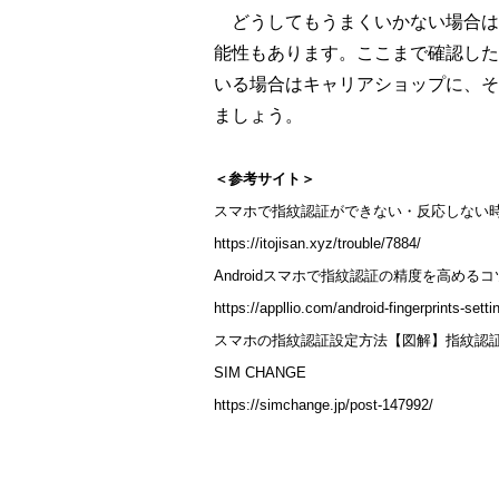
どうしてもうまくいかない場合は
能性もあります。ここまで確認した
いる場合はキャリアショップに、そ
ましょう。
＜参考サイト＞
スマホで指紋認証ができない・反応しない時の対処法
https://itojisan.xyz/trouble/7884/
Androidスマホで指紋認証の精度を高めるコ
https://appllio.com/android-fingerprints-sett
スマホの指紋認証設定方法【図解】指紋認証でき
SIM CHANGE
https://simchange.jp/post-147992/