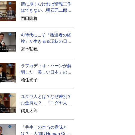
情に厚くなければ情報工作
はできない…明石元二郎の
対露工作の教訓
門田隆将
AI時代にこそ「熟達者の経
験」が生きる＆現状の日本
経済の実情は
宮本弘曉
ラフカディオ・ハーンが解
明した「美しい日本」の秘
密と未来
賴住光子
ユダヤ人とは？なぜ差別？
お金持ち？…『ユダヤ人の
歴史』に学ぶ
鶴見太郎
「共生」の本当の意味と
は？…人間はHuman Co-