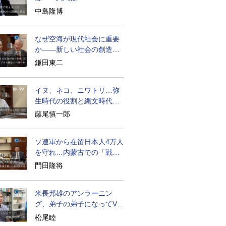
becoming
中島隆博
なぜ空海が現代社会に重要
か――新しい社会の創造の
ために
鎌田東二
イヌ、ネコ、ニワトリ…弥
生時代の役割と縄文時代と
の違い
藤尾慎一郎
ソ連軍から在留日本人4万人
を守れ…内蒙古での「戦
後」の激闘
門田隆将
米長邦雄のアンラーニン
グ、弟子の弟子になってV字
成長
松尾睦