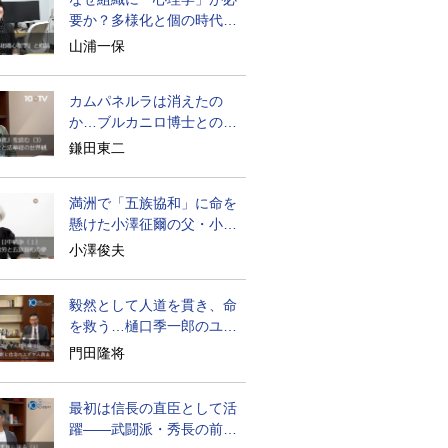
要か？多様化と個の時代の
処方箋
山浦一保
カムパネルラは消えたの
か…ブルカニロ博士との対
話の意味
鎌田東二
満洲で「五族協和」に命を
懸けた小澤征爾の父・小澤
開作
小澤俊夫
毅然として人道を貫き、命
を救う…樋口季一郎のユダ
ヤ人救出
門田隆将
最初は信長の直臣として活
躍――武闘派・秀長の前半