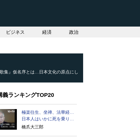
ビジネス
経済
政治
歌集』仮名序とは…日本文化の原点にし
義ランキングTOP20
極楽往生、坐禅、法華経…
日本人はいかに死を乗り越
えるか
橋爪大三郎