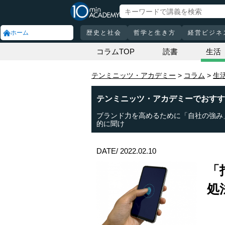
ホーム
歴史と社会
哲学と生き方
経営ビジネ
コラムTOP
読書
生活
テンミニッツ・アカデミー
コラム
生
テンミニッツ・アカデミーでおすす
ブランド力を高めるために「自社の強み
的に聞け
DATE/ 2022.02.10
「
処