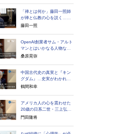
「禅とは何か」藤田一照師
が禅と仏教の心を説く…自
発性を重んじる
藤田一照
OpenAI創業者サム・アルト
マンとはいかなる人物なの
か
桑原晃弥
中国古代史の真実と『キン
グダム』…史実がわかれば
物語はもっと面白い
鶴間和幸
アメリカ人の心を震わせた
20歳の日系二世・三上弘文
の翻訳
門田隆将
なぜ組織に「心理学」が必