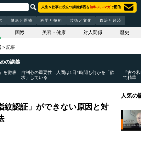
人生＆仕事に役立つ講義解説を
無料メルマガ
で配信
ス
健康と医療
科学と技術
芸術と文化
政治と経済
国際
美容・健康
対人関係
歴史
活
記事
めの講義
」を徹底
自制心の重要性…人間は1日4時間も何かを「欲
『古今和
求」している
て精華
人気の講
指紋認証」ができない原因と対
法