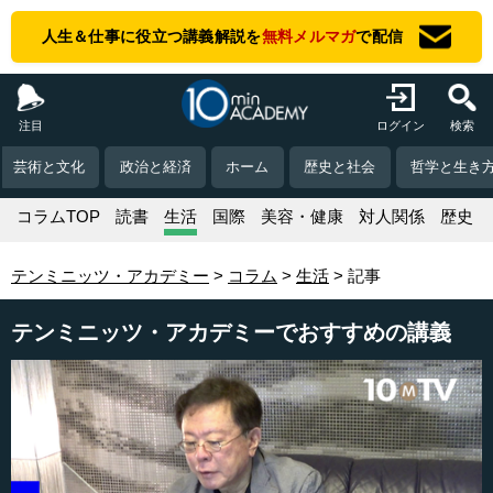
人生＆仕事に役立つ講義解説を
無料メルマガ
で配信
注目
ログイン
検索
芸術と文化
政治と経済
ホーム
歴史と社会
哲学と生き
コラムTOP
読書
生活
国際
美容・健康
対人関係
歴史
テンミニッツ・アカデミー
コラム
生活
記事
テンミニッツ・アカデミーでおすすめの講義