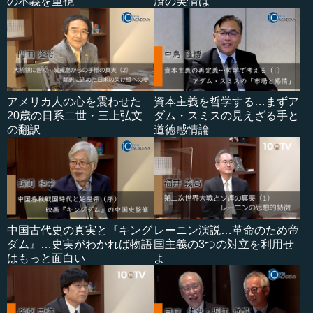
の本義を重視
済の実情は
アメリカ人の心を震わせた
資本主義を哲学する…まずア
20歳の日系二世・三上弘文
ダム・スミスの見えざる手と
の翻訳
道徳感情論
中国古代史の真実と『キング
レーニン演説…革命のため帝
ダム』…史実がわかれば物語
国主義の3つの対立を利用せ
はもっと面白い
よ