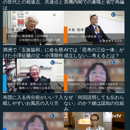
の世代との相違点、共通点と
英機内閣での兼職と省庁再編
は
満洲で「五族協和」に命を懸
AIでは「思考の三位一体」が
けた小澤征爾の父・小澤開作
成立しない…考えるとは？
布団に入る何分前がいい？入
なぜ「何回説明しても伝わら
眠しやすいお風呂の入り方
ない」のか？鍵は認知の仕組
み