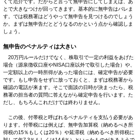
くて厄介です。だからと言って無申告にしてしまえば、あ
とで大きなつけが回ってきます。基本的に無申告はバレま
す。では税務署はどうやって無申告を見つけるのでしょう
か。まずは無申告だとどうなるのかという点から確認しま
しょう。
無申告のペナルティは大きい
20万円ルールだけでなく、株取引で一定の利益をあげた
場合（源泉徴収口座やNISA口座以外で取引した場合）や、
一定額以上の一時所得があった場合には、確定申告が必要
です。もし申告をせずに放っておくと、まずは税務署から
確認の電話が来ます。そこで面談の日時が決まったら、税
務署の担当者の質問に答えながら確定申告を行います。た
だし、もちろんこれだけでは終わりません。
この後、付帯税と呼ばれるペナルティを支払う必要があ
ります。付帯税には例えば、無申告加算税（納めるべき所
得税の15％もしくは20％）や延滞税（納めるべき所得税に
対して年7.3％もしくは14.6％）といったものがあるようで