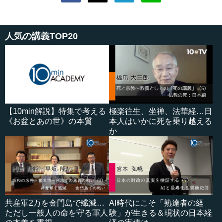
人気の講義TOP20
【10min解説】特集で考える
極楽往生、坐禅、法華経…日
《お盆とあの世》の本質
本人はいかに死を乗り越える
か
共産軍2万を金門島で殲滅…
AI時代にこそ「熟達者の経
ただし一般人の命を守る軍人
験」が生きる＆現状の日本経