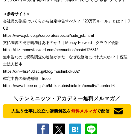
＜参考サイト＞
会社員の副業はいくらから確定申告すべき？「20万円ルール」とは？｜J
CB
https://www.jcb.co.jp/corporate/special/side_job.html
支払調書の発行義務はあるのか？｜Money Forword クラウド会計
https://biz.moneyforward.com/accounting/basic/12631/
無申告なのに税務調査の連絡がきた！なぜ税務署にばれたのか？｜税理
士法人松本
https://xn--4rrz48dlzc.jp/blog/mushinkoku02/
確定申告の基礎知識｜freee
https://www.freee.co.jp/kb/kb-kakuteishinkoku/penalty/#content6
＼テンミニッツ・アカデミー無料メルマガ／
人生＆仕事に役立つ講義解説を
無料メルマガ
で配信