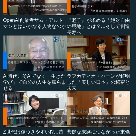
OpenAI創業者サム・アルト
『老子』が求める「絶対自由
マンとはいかなる人物なのか
の境地」とは？…そして創造
長寿へ
AI時代こそAIでなく「生きた
ラフカディオ・ハーンが解明
学び」で自分の人生を膨らま
した「美しい日本」の秘密と
せる
未来
Z世代は傷つきやすい!?…昔
悲惨な末路につながった東條