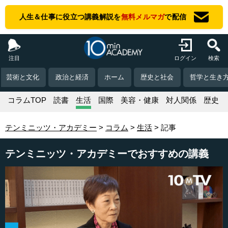
人生＆仕事に役立つ講義解説を
無料メルマガ
で配信
注目
ログイン
検索
芸術と文化
政治と経済
ホーム
歴史と社会
哲学と生き
コラムTOP
読書
生活
国際
美容・健康
対人関係
歴史
テンミニッツ・アカデミー
コラム
生活
記事
テンミニッツ・アカデミーでおすすめの講義