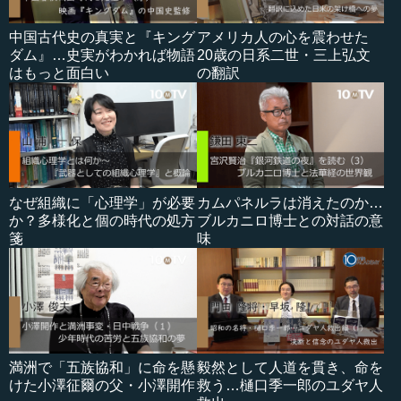
中国古代史の真実と『キング
アメリカ人の心を震わせた
ダム』…史実がわかれば物語
20歳の日系二世・三上弘文
はもっと面白い
の翻訳
なぜ組織に「心理学」が必要
カムパネルラは消えたのか…
か？多様化と個の時代の処方
ブルカニロ博士との対話の意
箋
味
満洲で「五族協和」に命を懸
毅然として人道を貫き、命を
けた小澤征爾の父・小澤開作
救う…樋口季一郎のユダヤ人