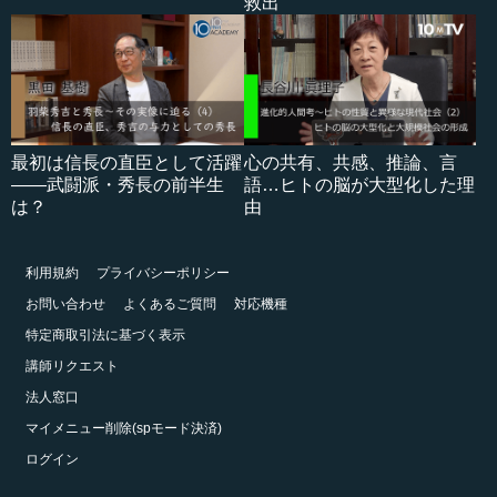
救出
最初は信長の直臣として活躍
心の共有、共感、推論、言
――武闘派・秀長の前半生
語…ヒトの脳が大型化した理
は？
由
利用規約
プライバシーポリシー
お問い合わせ
よくあるご質問
対応機種
特定商取引法に基づく表示
講師リクエスト
法人窓口
マイメニュー削除(spモード決済)
ログイン