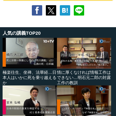
人気の講義TOP20
極楽往生、坐禅、法華経…日
情に厚くなければ情報工作は
本人はいかに死を乗り越える
できない…明石元二郎の対露
か
工作の教訓