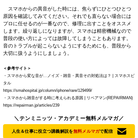
スマホからの異音がした時には、焦らずにひとつひとつ
原因を確認してみてください。それでも直らない場合には
プロに任せるのが一番なので、修理に出すことをオススメ
します。繰り返しになりますが、スマホは精密機械なので
普段の使い方によっては故障してしまうこともあります。
音のトラブルが起こらないようにするためにも、普段から
大切に扱うようにしましょう。
＜参考サイト＞
・スマホから変な音が…ノイズ・雑音・異音その対処法は？ | スマホスピ
タル
https://smahospital.jp/column/iphone/rare/129499/
・スマホから雑音がする時に考えられる原因 | リペアマン(REPAIRMAN)
https://repairman.jp/articles/239
＼テンミニッツ・アカデミー無料メルマガ／
人生＆仕事に役立つ講義解説を
無料メルマガ
で配信