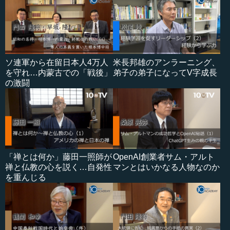
ソ連軍から在留日本人4万人
米長邦雄のアンラーニング、
を守れ…内蒙古での「戦後」
弟子の弟子になってV字成長
の激闘
「禅とは何か」藤田一照師が
OpenAI創業者サム・アルト
禅と仏教の心を説く…自発性
マンとはいかなる人物なのか
を重んじる