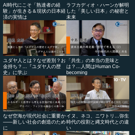
AI時代にこそ「熟達者の経
ラフカディオ・ハーンが解明
験」が生きる＆現状の日本経
した「美しい日本」の秘密と
済の実情は
未来
ユダヤ人とは？なぜ差別？お
「共生」の本当の意味と
金持ち？…『ユダヤ人の歴
は？…人間はHuman Co-
史』に学ぶ
becoming
なぜ空海が現代社会に重要か
イヌ、ネコ、ニワトリ…弥生
――新しい社会の創造のため
時代の役割と縄文時代との違
に
い