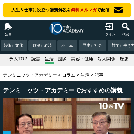
人生＆仕事に役立つ講義解説を
無料メルマガ
で配信
注目
ログイン
検索
芸術と文化
政治と経済
ホーム
歴史と社会
哲学と生き
コラムTOP
読書
生活
国際
美容・健康
対人関係
歴史
テンミニッツ・アカデミー
コラム
生活
記事
テンミニッツ・アカデミーでおすすめの講義