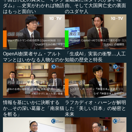
ダム』…史実がわかれば物語
由、そして大国興亡史の裏面
はもっと面白い
のユダヤ人
OpenAI創業者サム・アルト
「生成AI」実装の衝撃…人工
マンとはいかなる人物なのか
知能の歴史と特長
情報を基にいかに決断する
ラフカディオ・ハーンが解明
か…その深い葛藤と「南泉猫
した「美しい日本」の秘密と
を斬る」
未来