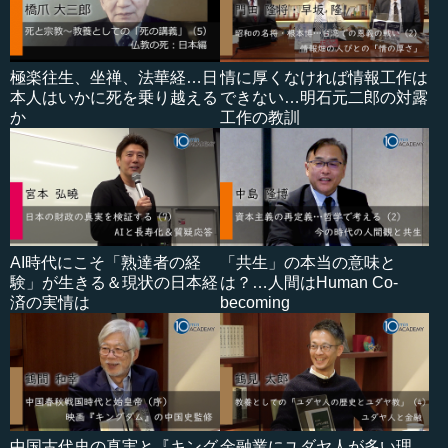
極楽往生、坐禅、法華経…日
情に厚くなければ情報工作は
本人はいかに死を乗り越える
できない…明石元二郎の対露
か
工作の教訓
AI時代にこそ「熟達者の経
「共生」の本当の意味と
験」が生きる＆現状の日本経
は？…人間はHuman Co-
済の実情は
becoming
中国古代史の真実と『キング
金融業にユダヤ人が多い理