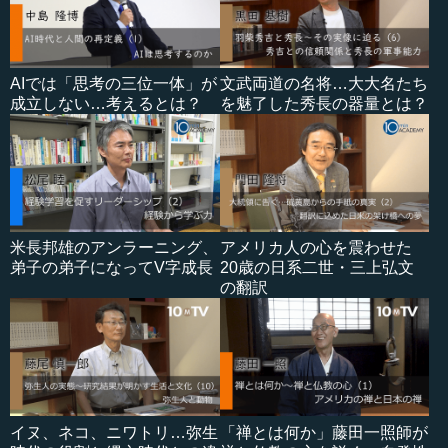
AIでは「思考の三位一体」が
文武両道の名将…大大名たち
成立しない…考えるとは？
を魅了した秀長の器量とは？
米長邦雄のアンラーニング、
アメリカ人の心を震わせた
弟子の弟子になってV字成長
20歳の日系二世・三上弘文
の翻訳
イヌ、ネコ、ニワトリ…弥生
「禅とは何か」藤田一照師が