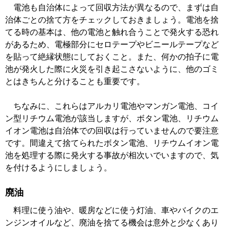
電池も自治体によって回収方法が異なるので、まずは自
治体ごとの捨て方をチェックしておきましょう。電池を捨
てる時の基本は、他の電池と触れ合うことで発火する恐れ
があるため、電極部分にセロテープやビニールテープなど
を貼って絶縁状態にしておくこと。また、何かの拍子に電
池が発火した際に火災を引き起こさないように、他のゴミ
とはきちんと分けることも重要です。
ちなみに、これらはアルカリ電池やマンガン電池、コイ
ン型リチウム電池が該当しますが、ボタン電池、リチウム
イオン電池は自治体での回収は行っていませんので要注意
です。間違えて捨てられたボタン電池、リチウムイオン電
池を処理する際に発火する事故が相次いでいますので、気
を付けるようにしましょう。
廃油
料理に使う油や、暖房などに使う灯油、車やバイクのエ
ンジンオイルなど、廃油を捨てる機会は意外と少なくあり