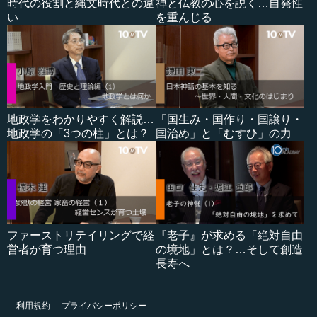
時代の役割と縄文時代との違
禅と仏教の心を説く…自発性
い
を重んじる
地政学をわかりやすく解説…
「国生み・国作り・国譲り・
地政学の「3つの柱」とは？
国治め」と「むすひ」の力
ファーストリテイリングで経
『老子』が求める「絶対自由
営者が育つ理由
の境地」とは？…そして創造
長寿へ
利用規約
プライバシーポリシー