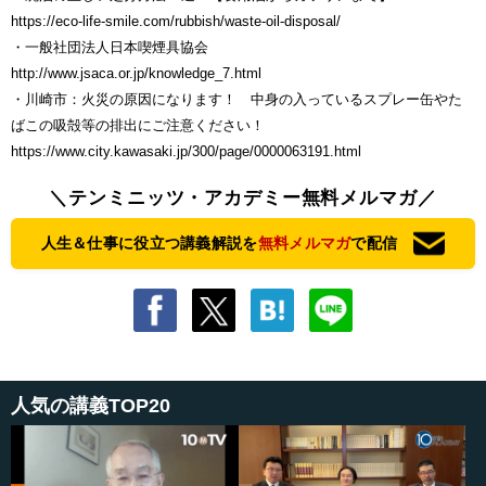
https://eco-life-smile.com/rubbish/waste-oil-disposal/
・一般社団法人日本喫煙具協会
http://www.jsaca.or.jp/knowledge_7.html
・川崎市：火災の原因になります！ 中身の入っているスプレー缶やた
ばこの吸殻等の排出にご注意ください！
https://www.city.kawasaki.jp/300/page/0000063191.html
＼テンミニッツ・アカデミー無料メルマガ／
人生＆仕事に役立つ講義解説を
無料メルマガ
で配信
人気の講義TOP20