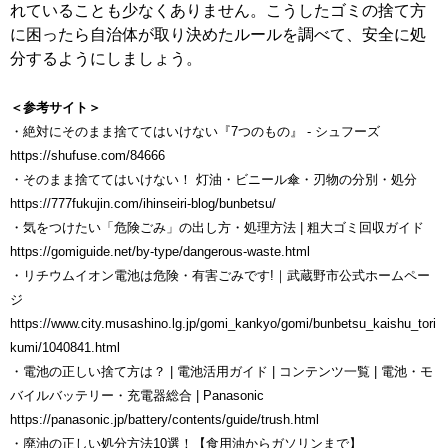
れていることも少なくありません。こうしたゴミの捨て方
に困ったら自治体が取り決めたルールを調べて、安全に処
分するようにしましょう。
＜参考サイト＞
・絶対にそのまま捨ててはいけない『7つのもの』 ‐ シュフーズ
https://shufuse.com/84666
・そのまま捨ててはいけない！ 灯油・ビニール傘・刃物の分別・処分
https://777fukujin.com/ihinseiri-blog/bunbetsu/
・気をつけたい「危険ごみ」の出し方・処理方法 | 粗大ゴミ回収ガイド
https://gomiguide.net/by-type/dangerous-waste.html
・リチウムイオン電池は危険・有害ごみです!｜武蔵野市公式ホームペー
ジ
https://www.city.musashino.lg.jp/gomi_kankyo/gomi/bunbetsu_kaishu_tori
kumi/1040841.html
・電池の正しい捨て方は？ | 電池活用ガイド | コンテンツ一覧 | 電池・モ
バイルバッテリー・充電器総合 | Panasonic
https://panasonic.jp/battery/contents/guide/trush.html
・廃油の正しい処分方法10選！【食用油からガソリンまで】