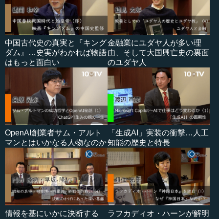
中国古代史の真実と『キング
金融業にユダヤ人が多い理
ダム』…史実がわかれば物語
由、そして大国興亡史の裏面
はもっと面白い
のユダヤ人
OpenAI創業者サム・アルト
「生成AI」実装の衝撃…人工
マンとはいかなる人物なのか
知能の歴史と特長
情報を基にいかに決断する
ラフカディオ・ハーンが解明