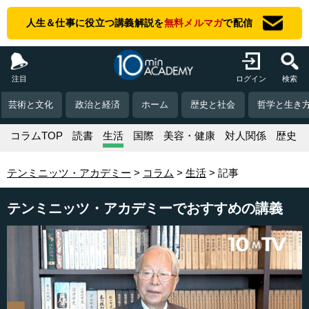
人生＆仕事に役立つ講義解説を
無料メルマガ
で配信
注目
ログイン
検索
芸術と文化
政治と経済
ホーム
歴史と社会
哲学と生き
コラムTOP
読書
生活
国際
美容・健康
対人関係
歴史
テンミニッツ・アカデミー
コラム
生活
記事
テンミニッツ・アカデミーでおすすめの講義