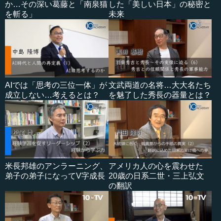
か…その深い葛藤と「南泉猫
した「美しい日本」の秘密と
を斬る」
未来
AIでは「思考の三位一体」が
文武両道の名将…大大名たち
成立しない…考えるとは？
を魅了した秀長の器量とは？
米長邦雄のアンラーニング、
アメリカ人の心を震わせた
弟子の弟子になってV字成長
20歳の日系二世・三上弘文
の翻訳