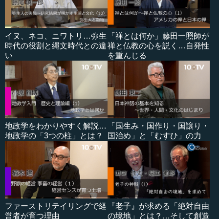
イヌ、ネコ、ニワトリ…弥生
「禅とは何か」藤田一照師が
時代の役割と縄文時代との違
禅と仏教の心を説く…自発性
い
を重んじる
地政学をわかりやすく解説…
「国生み・国作り・国譲り・
地政学の「3つの柱」とは？
国治め」と「むすひ」の力
ファーストリテイリングで経
『老子』が求める「絶対自由
営者が育つ理由
の境地」とは？…そして創造