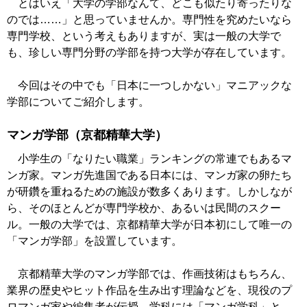
とはいえ「大学の学部なんて、どこも似たり寄ったりな
のでは……」と思っていませんか。専門性を究めたいなら
専門学校、という考えもありますが、実は一般の大学で
も、珍しい専門分野の学部を持つ大学が存在しています。
今回はその中でも「日本に一つしかない」マニアックな
学部についてご紹介します。
マンガ学部（京都精華大学）
小学生の「なりたい職業」ランキングの常連でもあるマ
ンガ家。マンガ先進国である日本には、マンガ家の卵たち
が研鑽を重ねるための施設が数多くあります。しかしなが
ら、そのほとんどが専門学校か、あるいは民間のスクー
ル。一般の大学では、京都精華大学が日本初にして唯一の
「マンガ学部」を設置しています。
京都精華大学のマンガ学部では、作画技術はもちろん、
業界の歴史やヒット作品を生み出す理論などを、現役のプ
ロマンガ家や編集者が伝授。学科には「マンガ学科」と