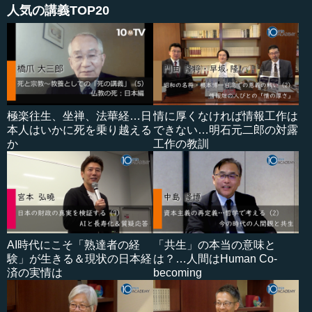
人気の講義TOP20
極楽往生、坐禅、法華経…日
情に厚くなければ情報工作は
本人はいかに死を乗り越える
できない…明石元二郎の対露
か
工作の教訓
AI時代にこそ「熟達者の経
「共生」の本当の意味と
験」が生きる＆現状の日本経
は？…人間はHuman Co-
済の実情は
becoming