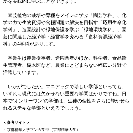
かを実践的に学ぶことができます。
園芸植物の栽培や育種をメインに学ぶ「園芸学科」、化
学の力で生物資源や食糧問題の解決を目指す「応用生命化
学科」、造園設計や緑地保護を学ぶ「緑地環境学科」、園
芸に関連した経済学・経営学を究める「食料資源経済学
科」の4学科があります。
卒業生は農業従事者、造園業者のほか、科学者、食品衛
生管理者、樹木医など、農業にとどまらない幅広い分野で
活躍しています。
いかがでしたか。マニアックで珍しい学部といっても、
いずれも現代には欠かせない重要な学問ばかりですね。日
本で“オンリーワン”の学部は、生徒の個性をさらに輝かせら
れるステキな学部といえるでしょう。
＜参考サイト＞
・京都精華大学マンガ学部（京都精華大学）