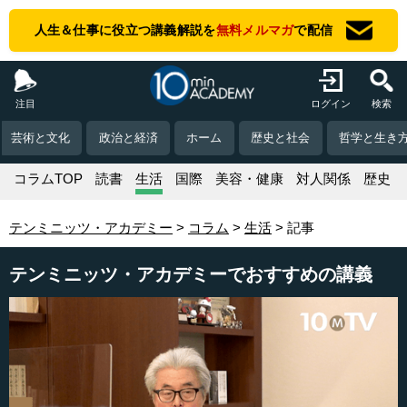
人生＆仕事に役立つ講義解説を
無料メルマガ
で配信
注目
ログイン
検索
芸術と文化
政治と経済
ホーム
歴史と社会
哲学と生き
コラムTOP
読書
生活
国際
美容・健康
対人関係
歴史
テンミニッツ・アカデミー
コラム
生活
記事
テンミニッツ・アカデミーでおすすめの講義