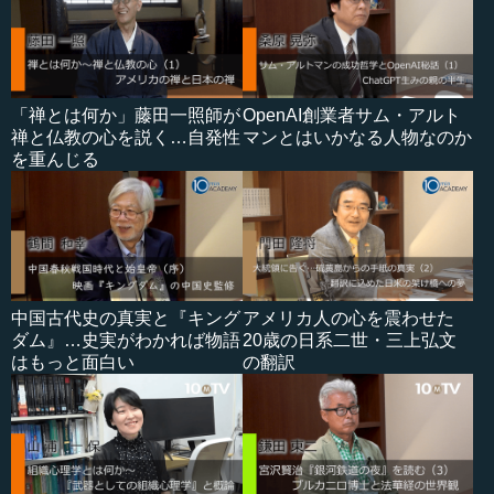
「禅とは何か」藤田一照師が
OpenAI創業者サム・アルト
禅と仏教の心を説く…自発性
マンとはいかなる人物なのか
を重んじる
中国古代史の真実と『キング
アメリカ人の心を震わせた
ダム』…史実がわかれば物語
20歳の日系二世・三上弘文
はもっと面白い
の翻訳