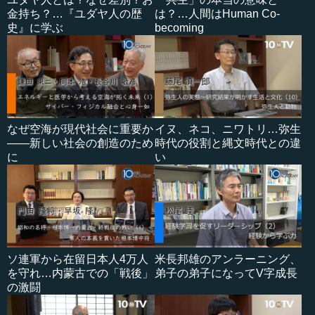
金持ち？…『ユダヤ人の歴
は？…人間はHuman Co-
史』に学ぶ
becoming
なぜ空海が現代社会に重要か
イヌ、ネコ、ニワトリ…弥生
――新しい社会の創造のため
時代の役割と縄文時代との違
に
い
ソ連軍から在留日本人4万人
米長邦雄のアンラーニング、
を守れ…内蒙古での「戦後」
弟子の弟子になってV字成長
の激闘