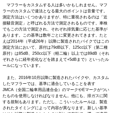
マフラーをカスタムする人は多いかもしれません。マフ
ラーのカスタムで違法となる最大のポイントは音量です。
測定方法はいくつかありますが、特に重視されるのは「近
接騒音測定」と呼ばれる方法で測定されるものです。車検
でもこの方法で測定され、それぞれ排気量に応じた基準が
あります。この基準は数年ごとに変更されてきます。たと
えば2014年（平成26年）以降に製造されたバイクではこの
測定方法において、原付は79dB以下、125cc以下（第二種
原付）は85dB、250cc以下（軽二輪）以上では89dB（それ
ぞれさらに経年劣化などを踏まえて+5dBまで）といったル
ールになっています。
また、2016年10月以降に製造されたバイクや、カスタム
したマフラーでは、基準に適合していることを表す
JMCA（全国二輪車用品連合会）のマークやEマークがつい
たものを使用しなければなりません。他にも、排ガスに関
する規制もあります。ただし、こういったルールは、製造
されたタイミングによって内容が異なります。新しい基準