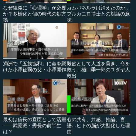
なぜ組織に「心理学」が必要
カムパネルラは消えたのか…
か？多様化と個の時代の処方
ブルカニロ博士との対話の意
箋
味
満洲で「五族協和」に命を懸
毅然として人道を貫き、命を
けた小澤征爾の父・小澤開作
救う…樋口季一郎のユダヤ人
救出
最初は信長の直臣として活躍
心の共有、共感、推論、言
――武闘派・秀長の前半生
語…ヒトの脳が大型化した理
は？
由