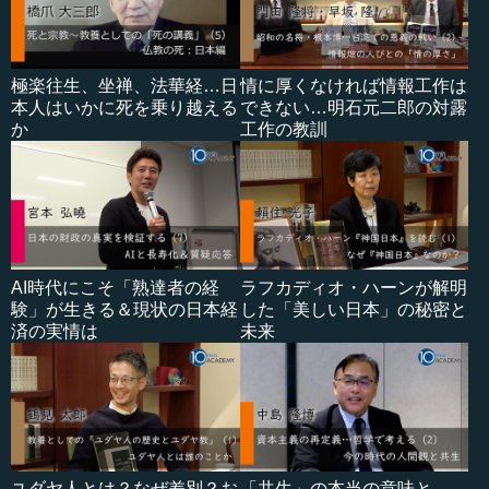
極楽往生、坐禅、法華経…日
情に厚くなければ情報工作は
本人はいかに死を乗り越える
できない…明石元二郎の対露
か
工作の教訓
AI時代にこそ「熟達者の経
ラフカディオ・ハーンが解明
験」が生きる＆現状の日本経
した「美しい日本」の秘密と
済の実情は
未来
ユダヤ人とは？なぜ差別？お
「共生」の本当の意味と