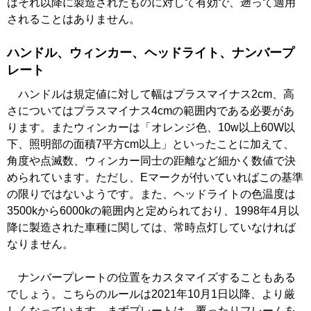
はそれ以降に製造されたものに対して有効で、遡って適用
されることはありません。
ハンドル、ウィンカー、ヘッドライト、ナンバープ
レート
ハンドルは規定値に対して幅はプラスマイナス2cm、高
さについてはプラスマイナス4cmの範囲内である必要があ
ります。またウィンカーは「オレンジ色、10w以上60W以
下、照明部の面積7平方cm以上」といったことに加えて、
角度や点滅数、ウィンカー同士の距離など細かく数値で決
められています。ただし、Eマークが付いていればこの基準
の限りではないようです。また、ヘッドライトの色温度は
3500kから6000kの範囲内と定められており、1998年4月以
降に製造された車種に関しては、常時点灯していなければ
なりません。
ナンバープレートの位置をカスタマイズすることもある
でしょう。こちらのルールは2021年10月1日以降、より厳
しくなっています。まずプレートは、覆ったりフレームを