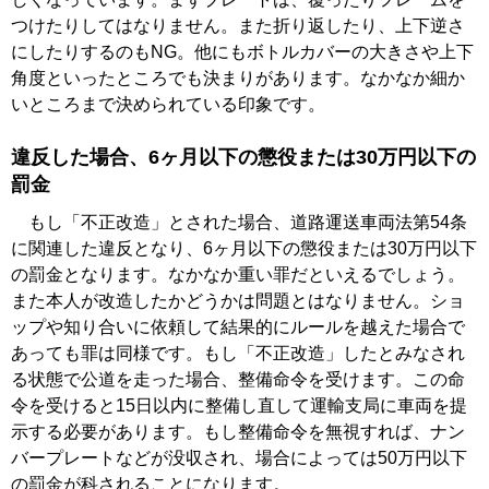
つけたりしてはなりません。また折り返したり、上下逆さ
にしたりするのもNG。他にもボトルカバーの大きさや上下
角度といったところでも決まりがあります。なかなか細か
いところまで決められている印象です。
違反した場合、6ヶ月以下の懲役または30万円以下の
罰金
もし「不正改造」とされた場合、道路運送車両法第54条
に関連した違反となり、6ヶ月以下の懲役または30万円以下
の罰金となります。なかなか重い罪だといえるでしょう。
また本人が改造したかどうかは問題とはなりません。ショ
ップや知り合いに依頼して結果的にルールを越えた場合で
あっても罪は同様です。もし「不正改造」したとみなされ
る状態で公道を走った場合、整備命令を受けます。この命
令を受けると15日以内に整備し直して運輸支局に車両を提
示する必要があります。もし整備命令を無視すれば、ナン
バープレートなどが没収され、場合によっては50万円以下
の罰金が科されることになります。