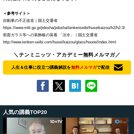
＜参考サイト＞
自動車の不正改造｜国土交通省
https://www.mlit.go.jp/jidosha/jidosha/tenkenseibi/huseikaizou/h2/h2-3/
前面ガラス等への装飾板の装着 「法令」｜国土交通省
http://www.tenken-seibi.com/husei/kaizou/glass/hourei/index.html
＼テンミニッツ・アカデミー無料メルマガ／
人生＆仕事に役立つ講義解説を
無料メルマガ
で配信
人気の講義TOP20