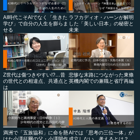
AI時代こそAIでなく「生きた
ラフカディオ・ハーンが解明
学び」で自分の人生を膨らま
した「美しい日本」の秘密と
せる
未来
Z世代は傷つきやすい!?…昔
悲惨な末路につながった東條
の世代との相違点、共通点と
英機内閣での兼職と省庁再編
は
満洲で「五族協和」に命を懸
AIでは「思考の三位一体」が
けた小澤征爾の父・小澤開作
成立しない…考えるとは？