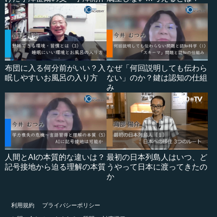
布団に入る何分前がいい？入
なぜ「何回説明しても伝わら
眠しやすいお風呂の入り方
ない」のか？鍵は認知の仕組
み
人間とAIの本質的な違いは？
最初の日本列島人はいつ、ど
記号接地から迫る理解の本質
うやって日本に渡ってきたの
か
利用規約
プライバシーポリシー