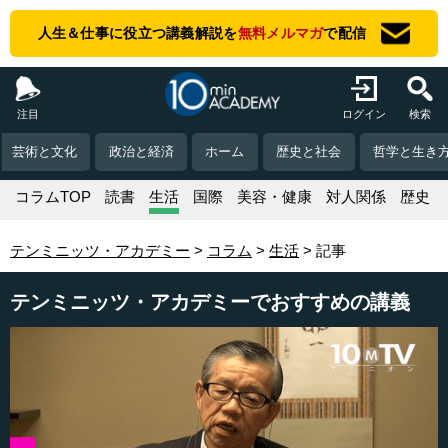
人生＆仕事に役立つ講義解説を
無料メルマガ
で配信
注目
ログイン
検索
芸術と文化
政治と経済
ホーム
歴史と社会
哲学と生き
コラムTOP
読書
生活
国際
美容・健康
対人関係
歴史
テンミニッツ・アカデミー
コラム
生活
記事
テンミニッツ・アカデミーでおすすめの講義