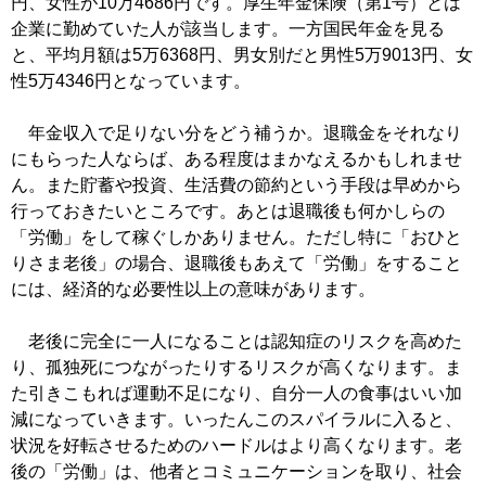
円、女性が10万4686円です。厚生年金保険（第1号）とは
企業に勤めていた人が該当します。一方国民年金を見る
と、平均月額は5万6368円、男女別だと男性5万9013円、女
性5万4346円となっています。
年金収入で足りない分をどう補うか。退職金をそれなり
にもらった人ならば、ある程度はまかなえるかもしれませ
ん。また貯蓄や投資、生活費の節約という手段は早めから
行っておきたいところです。あとは退職後も何かしらの
「労働」をして稼ぐしかありません。ただし特に「おひと
りさま老後」の場合、退職後もあえて「労働」をすること
には、経済的な必要性以上の意味があります。
老後に完全に一人になることは認知症のリスクを高めた
り、孤独死につながったりするリスクが高くなります。ま
た引きこもれば運動不足になり、自分一人の食事はいい加
減になっていきます。いったんこのスパイラルに入ると、
状況を好転させるためのハードルはより高くなります。老
後の「労働」は、他者とコミュニケーションを取り、社会