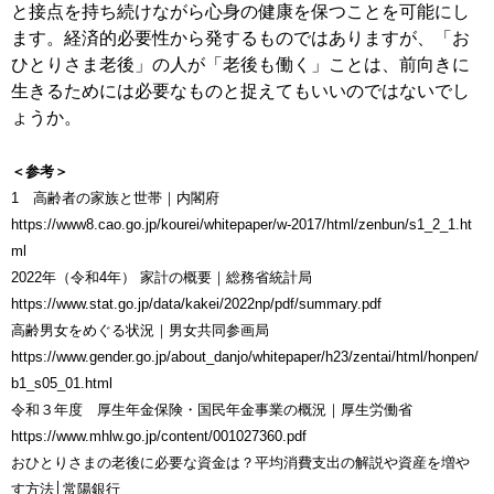
と接点を持ち続けながら心身の健康を保つことを可能にし
ます。経済的必要性から発するものではありますが、「お
ひとりさま老後」の人が「老後も働く」ことは、前向きに
生きるためには必要なものと捉えてもいいのではないでし
ょうか。
＜参考＞
1 高齢者の家族と世帯｜内閣府
https://www8.cao.go.jp/kourei/whitepaper/w-2017/html/zenbun/s1_2_1.ht
ml
2022年（令和4年） 家計の概要｜総務省統計局
https://www.stat.go.jp/data/kakei/2022np/pdf/summary.pdf
高齢男女をめぐる状況｜男女共同参画局
https://www.gender.go.jp/about_danjo/whitepaper/h23/zentai/html/honpen/
b1_s05_01.html
令和３年度 厚生年金保険・国民年金事業の概況｜厚生労働省
https://www.mhlw.go.jp/content/001027360.pdf
おひとりさまの老後に必要な資金は？平均消費支出の解説や資産を増や
す方法│常陽銀行