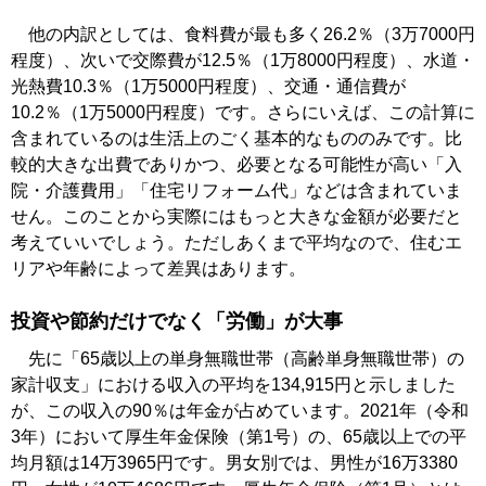
他の内訳としては、食料費が最も多く26.2％（3万7000円
程度）、次いで交際費が12.5％（1万8000円程度）、水道・
光熱費10.3％（1万5000円程度）、交通・通信費が
10.2％（1万5000円程度）です。さらにいえば、この計算に
含まれているのは生活上のごく基本的なもののみです。比
較的大きな出費でありかつ、必要となる可能性が高い「入
院・介護費用」「住宅リフォーム代」などは含まれていま
せん。このことから実際にはもっと大きな金額が必要だと
考えていいでしょう。ただしあくまで平均なので、住むエ
リアや年齢によって差異はあります。
投資や節約だけでなく「労働」が大事
先に「65歳以上の単身無職世帯（高齢単身無職世帯）の
家計収支」における収入の平均を134,915円と示しました
が、この収入の90％は年金が占めています。2021年（令和
3年）において厚生年金保険（第1号）の、65歳以上での平
均月額は14万3965円です。男女別では、男性が16万3380