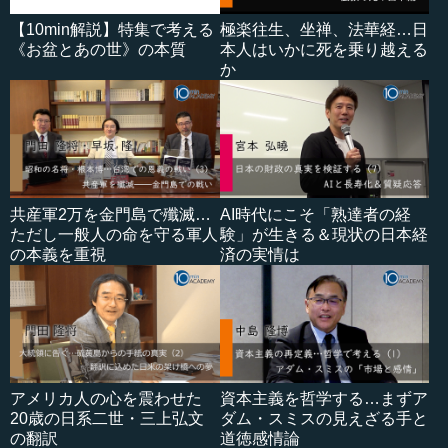
【10min解説】特集で考える
極楽往生、坐禅、法華経…日
《お盆とあの世》の本質
本人はいかに死を乗り越える
か
共産軍2万を金門島で殲滅…
AI時代にこそ「熟達者の経
ただし一般人の命を守る軍人
験」が生きる＆現状の日本経
の本義を重視
済の実情は
アメリカ人の心を震わせた
資本主義を哲学する…まずア
20歳の日系二世・三上弘文
ダム・スミスの見えざる手と
の翻訳
道徳感情論