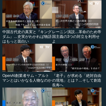
中国古代史の真実と『キング
レーニン演説…革命のため帝
ダム』…史実がわかれば物語
国主義の3つの対立を利用せ
はもっと面白い
よ
OpenAI創業者サム・アルト
『老子』が求める「絶対自由
マンとはいかなる人物なのか
の境地」とは？…そして創造
長寿へ