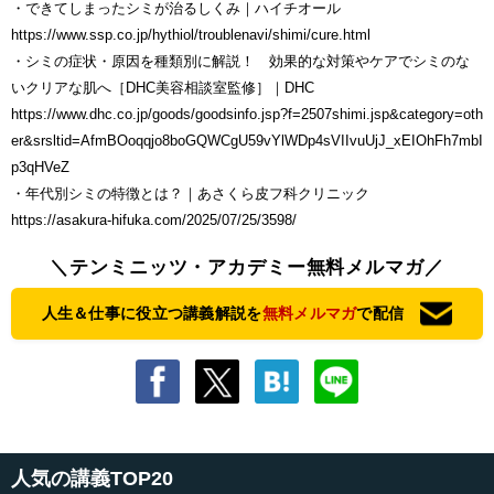
・できてしまったシミが治るしくみ｜ハイチオール
https://www.ssp.co.jp/hythiol/troublenavi/shimi/cure.html
・シミの症状・原因を種類別に解説！ 効果的な対策やケアでシミのな
いクリアな肌へ［DHC美容相談室監修］｜DHC
https://www.dhc.co.jp/goods/goodsinfo.jsp?f=2507shimi.jsp&category=oth
er&srsltid=AfmBOoqqjo8boGQWCgU59vYlWDp4sVIIvuUjJ_xEIOhFh7mbI
p3qHVeZ
・年代別シミの特徴とは？｜あさくら皮フ科クリニック
https://asakura-hifuka.com/2025/07/25/3598/
＼テンミニッツ・アカデミー無料メルマガ／
人生＆仕事に役立つ講義解説を
無料メルマガ
で配信
人気の講義TOP20