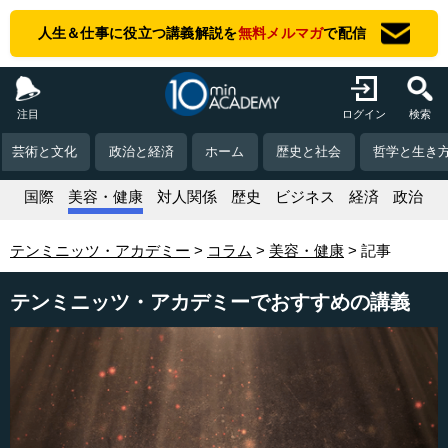
人生＆仕事に役立つ講義解説を
無料メルマガ
で配信
注目
ログイン
検索
芸術と文化
政治と経済
ホーム
歴史と社会
哲学と生き
活
国際
美容・健康
対人関係
歴史
ビジネス
経済
政治
テンミニッツ・アカデミー
コラム
美容・健康
記事
テンミニッツ・アカデミーでおすすめの講義