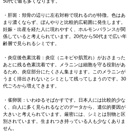
50代で最も多くなります。
・肝斑：頬骨の辺りに左右対称で現れるのが特徴。色はあ
まり濃くならず、ぼんやりと比較的広範囲に発生します。
妊娠・出産を経た人に現れやすく、ホルモンバランスが関
係していると考えられています。20代から50代まで広い年
齢層で見られるシミです。
・炎症後色素沈着：炎症（ニキビや肌荒れ）がおさまった
あとに残る色素沈着です。メラニンは細胞を守る役割があ
るため、炎症部分にたくさん集まります。このメラニンが
うまく排出されないとシミとして残ってしまうのです。30
代ごろから増えてきます。
・雀卵斑：いわゆるそばかすです。日本人には比較的少な
く、白人に多く見られるなどのデータから、遺伝的要因が
大きいと考えられています。厳密には、シミとは別物と区
別されています。生まれつき持っている人も少なくありま
せん。