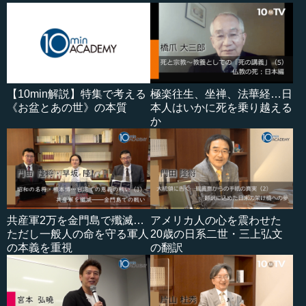
【10min解説】特集で考える
極楽往生、坐禅、法華経…日
《お盆とあの世》の本質
本人はいかに死を乗り越える
か
共産軍2万を金門島で殲滅…
アメリカ人の心を震わせた
ただし一般人の命を守る軍人
20歳の日系二世・三上弘文
の本義を重視
の翻訳