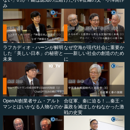
み
ラフカディオ・ハーンが解明
なぜ空海が現代社会に重要か
した「美しい日本」の秘密と
――新しい社会の創造のため
未来
に
OpenAI創業者サム・アルト
合従軍、秦に迫る！…秦王・
マンとはいかなる人物なのか
嬴政を滅ぼしかねなかった激
戦の史実