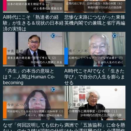
AI時代にこそ「熟達者の経
悲惨な末路につながった東條
験」が生きる＆現状の日本経
英機内閣での兼職と省庁再編
済の実情は
「共生」の本当の意味と
AI時代こそAIでなく「生きた
は？…人間はHuman Co-
学び」で自分の人生を膨らま
becoming
せる
なぜ「何回説明しても伝わら
満洲で「五族協和」に命を懸
ない」のか？鍵は認知の仕組
けた小澤征爾の父・小澤開作