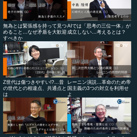
無為とは緊張感を持って見つ
AIでは「思考の三位一体」が
めること…なぜ矛盾を大歓迎
成立しない…考えるとは？
すべきか
Z世代は傷つきやすい!?…昔
レーニン演説…革命のため帝
の世代との相違点、共通点と
国主義の3つの対立を利用せ
は
よ