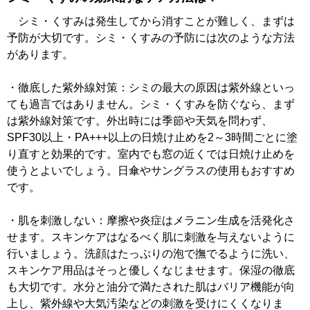
シミ・くすみは発生してから消すことが難しく、まずは
予防が大切です。シミ・くすみの予防には次のような方法
があります。
・徹底した紫外線対策：シミの最大の原因は紫外線といっ
ても過言ではありません。シミ・くすみを防ぐなら、まず
は紫外線対策です。外出時には季節や天気を問わず、
SPF30以上・PA+++以上の日焼け止めを2～3時間ごとに塗
り直すと効果的です。室内でも窓の近くでは日焼け止めを
使うとよいでしょう。日傘やサングラスの使用もおすすめ
です。
・肌を刺激しない：摩擦や炎症はメラニン生成を活発化さ
せます。スキンケアはなるべく肌に刺激を与えないように
行いましょう。洗顔はたっぷりの泡で撫でるように洗い、
スキンケア用品はそっと優しくなじませます。保湿の徹底
も大切です。水分と油分で満たされた肌はバリア機能が向
上し、紫外線や大気汚染などの刺激を受けにくくなりま