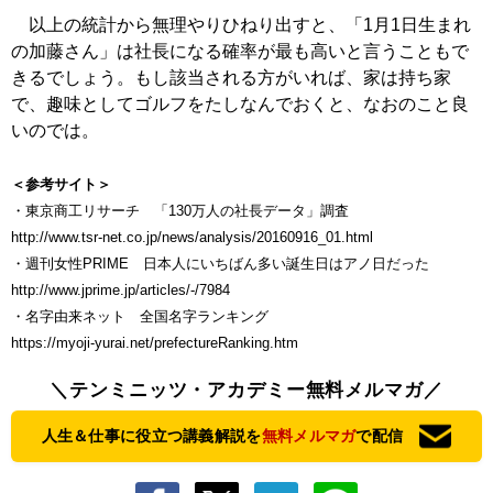
以上の統計から無理やりひねり出すと、「1月1日生まれ
の加藤さん」は社長になる確率が最も高いと言うこともで
きるでしょう。もし該当される方がいれば、家は持ち家
で、趣味としてゴルフをたしなんでおくと、なおのこと良
いのでは。
＜参考サイト＞
・東京商工リサーチ 「130万人の社長データ」調査
http://www.tsr-net.co.jp/news/analysis/20160916_01.html
・週刊女性PRIME 日本人にいちばん多い誕生日はアノ日だった
http://www.jprime.jp/articles/-/7984
・名字由来ネット 全国名字ランキング
https://myoji-yurai.net/prefectureRanking.htm
＼テンミニッツ・アカデミー無料メルマガ／
人生＆仕事に役立つ講義解説を
無料メルマガ
で配信