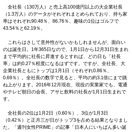
全社長（130万人）と売上高100億円以上の大企業社長
（1.3万人）のデータがそれぞれまとめられており、持ち家
率はそれぞれ90.48％、86.76％、趣味の1位はゴルフで
43.54％と62.19％。
これらはさして意外性がないかもしれませんが、面白い
のは誕生日。1年365日なので、1月1日から12月31日生まれ
まで平均的に社長に昇進するとすれば、どの日も「社長
率」は約0.27％程度になるはずです。ですが、全社長、大
企業社長ともにトップは1月1日（それぞれ0.86％、
0.69％）。全社長の数字で見ると、平均の約3.1倍にまで跳
ね上がります。2016年12月現在、現役の実業家でも、電通
やテレビ朝日の会長、アサヒ飲料の社長が1月1日生まれで
す。
全社長の2位は1月2日（0.60％）、3位が1月3日
（0.42％）と正月三が日がトップ3を占める結果となりまし
た。「週刊女性PRIME」の記事「日本人にいちばん多い誕