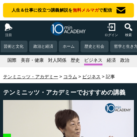
人生＆仕事に役立つ講義解説を
無料メルマガ
で配信
注目
ログイン
検索
芸術と文化
政治と経済
ホーム
歴史と社会
哲学と生き
活
国際
美容・健康
対人関係
歴史
ビジネス
経済
政治
テンミニッツ・アカデミー
コラム
ビジネス
記事
テンミニッツ・アカデミーでおすすめの講義