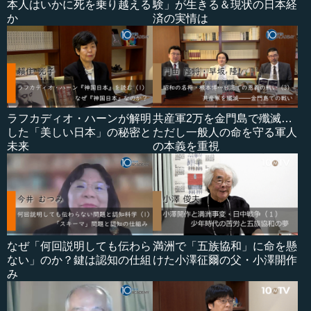
本人はいかに死を乗り越える
験」が生きる＆現状の日本経
か
済の実情は
ラフカディオ・ハーンが解明
共産軍2万を金門島で殲滅…
した「美しい日本」の秘密と
ただし一般人の命を守る軍人
未来
の本義を重視
なぜ「何回説明しても伝わら
満洲で「五族協和」に命を懸
ない」のか？鍵は認知の仕組
けた小澤征爾の父・小澤開作
み