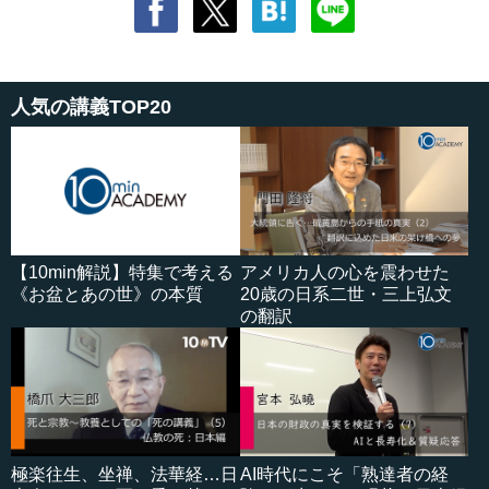
人気の講義TOP20
【10min解説】特集で考える
アメリカ人の心を震わせた
《お盆とあの世》の本質
20歳の日系二世・三上弘文
の翻訳
極楽往生、坐禅、法華経…日
AI時代にこそ「熟達者の経