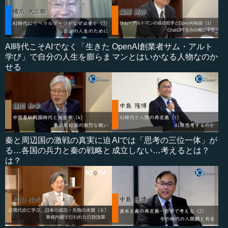
AI時代こそAIでなく「生きた
OpenAI創業者サム・アルト
学び」で自分の人生を膨らま
マンとはいかなる人物なのか
せる
秦と周辺国の激戦の真実に迫
AIでは「思考の三位一体」が
る…各国の兵力と秦の戦略と
成立しない…考えるとは？
は？