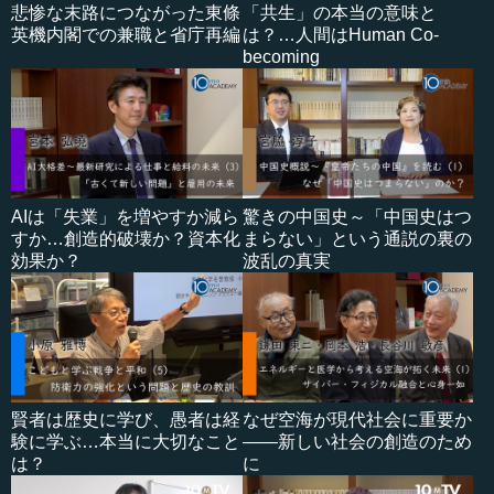
悲惨な末路につながった東條
「共生」の本当の意味と
英機内閣での兼職と省庁再編
は？…人間はHuman Co-
becoming
AIは「失業」を増やすか減ら
驚きの中国史～「中国史はつ
すか…創造的破壊か？資本化
まらない」という通説の裏の
効果か？
波乱の真実
賢者は歴史に学び、愚者は経
なぜ空海が現代社会に重要か
験に学ぶ…本当に大切なこと
――新しい社会の創造のため
は？
に