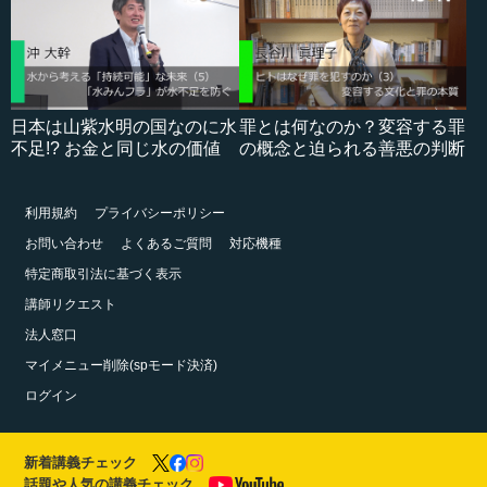
日本は山紫水明の国なのに水
罪とは何なのか？変容する罪
不足!? お金と同じ水の価値
の概念と迫られる善悪の判断
利用規約
プライバシーポリシー
お問い合わせ
よくあるご質問
対応機種
特定商取引法に基づく表示
講師リクエスト
法人窓口
マイメニュー削除(spモード決済)
ログイン
新着講義チェック
話題や人気の講義チェック