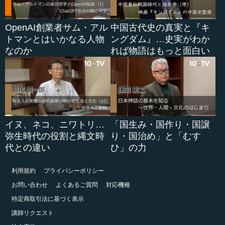
OpenAI創業者サム・アル
中国古代史の真実と『キ
トマンとはいかなる人物
ングダム』…史実がわか
なのか
れば物語はもっと面白い
イヌ、ネコ、ニワトリ…
「国生み・国作り・国譲
弥生時代の役割と縄文時
り・国治め」と「むす
代との違い
ひ」の力
利用規約
プライバシーポリシー
お問い合わせ
よくあるご質問
対応機種
特定商取引法に基づく表示
講師リクエスト