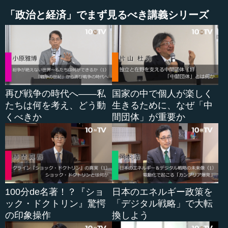
合、無所属の立候補でも有効でした。なぜなら、無所属で
「政治と経済」でまず見るべき講義シリーズ
当選したら、自民党にくら替えすることもよく行われてい
たからです。しかし、小選挙区制の下では、選挙区に1人し
か候補者を出さないため、与党側も野党側も公認を与えま
す。特に与党の場合、自民党と公明党がそれぞれ1人ずつ１
つの選挙区に立候補させることはあり得ません。だから、
候補者は公認を受けた1人でなければなりません。
再び戦争の時代へ――私
国家の中で個人が楽しく
同時に、比例代表制を導入したことの効果が非常に大き
たちは何を考え、どう動
生きるために、なぜ「中
かったということも、忘れてはなりません。選出議員全体
くべきか
間団体」が重要か
の約40パーセントが比例代表選出であるため、制度設計の
際にどのようなことが考えられていたのかを、振り返るこ
とが重要です。
●比例代表制導入の効果は、事前に検討されていた
100分de名著！？『ショ
日本のエネルギー政策を
ック・ドクトリン』驚愕
「デジタル戦略」で大転
このスライドの内容は、第8...
の印象操作
換しよう