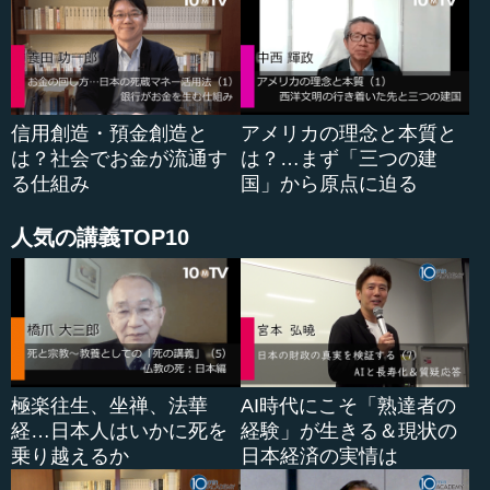
信用創造・預金創造と
アメリカの理念と本質と
は？社会でお金が流通す
は？…まず「三つの建
る仕組み
国」から原点に迫る
人気の講義TOP10
極楽往生、坐禅、法華
AI時代にこそ「熟達者の
経…日本人はいかに死を
経験」が生きる＆現状の
乗り越えるか
日本経済の実情は