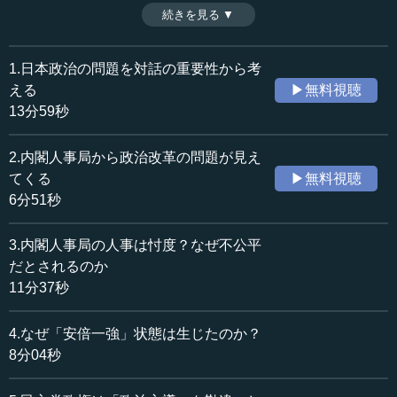
の問題について論じる。（2018年6月13日開催10MTVオピ
続きを見る ▼
時間：13分04秒
ニオン特別講演会「日本政治の問題はどこにあるのか？」
収録日：2018年6月13日
より、全6話中第5話）
追加日：2018年9月15日
1.日本政治の問題を対話の重要性から考
カテゴリー：
える
▶無料視聴
政治
政権・政党
13分59秒
≪全文≫
2.内閣人事局から政治改革の問題が見え
●小選挙区制だけでなく、比例代表制を導入した効果
てくる
▶無料視聴
も大きかった
6分51秒
政治改革は、目指す方向に向かいました。ちなみに、選
3.内閣人事局の人事は忖度？なぜ不公平
挙制度改革は当時政権を取れない野党が選挙に勝つために
だとされるのか
提言したものではなく、自民党が進めました。
11分37秒
この改革は後藤田正晴氏（元副総理）や小沢一郎氏が進
4.なぜ「安倍一強」状態は生じたのか？
めていきました。小沢氏の場合、野党側についた際にも政
8分04秒
権を取れるように、と考えていたかもしれませんが、後藤
田氏の場合はそうではないでしょう。ですから、後藤田氏