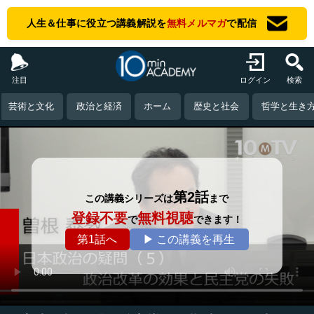
人生＆仕事に役立つ講義解説を
無料メルマガ
で配信
注目
ログイン
検索
芸術と文化
政治と経済
ホーム
歴史と社会
哲学と生き
第2話
この講義シリーズは
まで
登録不要
無料視聴
で
できます！
第1話へ
▶ この講義を再生