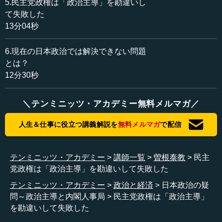
にはご存命の間に、あの改革によって自民党が政権を失っ
5.民主党政権は「政治主導」を勘違いし
ても良いのだ、という覚悟で取り組んでいたのか、念押し
て失敗した
で聞いておきたかった。
13分04秒
日本に特徴的なのは、野党側が選挙制度改革を言い出さ
6.現在の日本政治では解決できない問題
ないということです。政権交代は責任政治を意味します
とは？
が、日本では長い間、一党優位制ともいえる、自民党の単
12分30秒
独政権時代が続きました。しかし、選挙制度改革以降は全
て連立政権です。民主党が政権を取った時も連立でした。
現在の自民党政権も連立政権です。連立が通常状態になり
＼テンミニッツ・アカデミー無料メルマガ／
ました。
人生＆仕事に役立つ講義解説を
無料メルマガ
で配信
派閥の影響も、今は昔ほどありません。派閥で総裁を決
めることがほぼできなくなりました。また、選挙にお金が
テンミニッツ・アカデミー
講師一覧
曽根泰教
民主
かからなくなりました。昔は、今のように2000万円ほどで
党政権は「政治主導」を勘違いして失敗した
当選することはあり得ず、自民党同士の競争で億単位のお
金が使われていました。
テンミニッツ・アカデミー
政治と経済
日本政治の疑
問～政治主導と内閣人事局
民主党政権は「政治主導」
さらに、選挙の際には公認が非常に重要になりました。
を勘違いして失敗した
以前のような5人区、4人区、3人区による中選挙区制の場