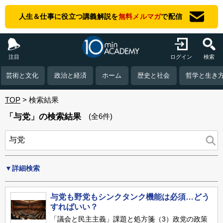
人生＆仕事に役立つ講義解説を
無料メルマガ
で配信
注目
ログイン
検索
芸術と文化
政治と経済
ホーム
歴史と社会
哲学と生き
TOP
検索結果
「与党」の検索結果
(全6件)
▼詳細検索
与党も野党もシンクタンク機能は必須…どう
すればいい？
「議会と民主主義」課題と処方箋（3）政党の政策