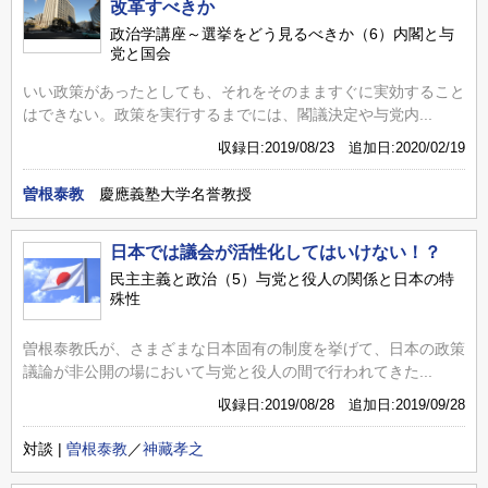
改革すべきか
政治学講座～選挙をどう見るべきか（6）内閣と与
党と国会
いい政策があったとしても、それをそのまますぐに実効すること
はできない。政策を実行するまでには、閣議決定や与党内...
収録日:2019/08/23 追加日:2020/02/19
曽根泰教
慶應義塾大学名誉教授
日本では議会が活性化してはいけない！？
民主主義と政治（5）与党と役人の関係と日本の特
殊性
曽根泰教氏が、さまざまな日本固有の制度を挙げて、日本の政策
議論が非公開の場において与党と役人の間で行われてきた...
収録日:2019/08/28 追加日:2019/09/28
対談 |
曽根泰教
／
神藏孝之