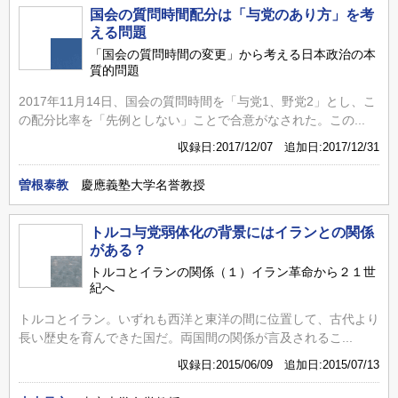
国会の質問時間配分は「与党のあり方」を考
える問題
「国会の質問時間の変更」から考える日本政治の本
質的問題
2017年11月14日、国会の質問時間を「与党1、野党2」とし、こ
の配分比率を「先例としない」ことで合意がなされた。この...
収録日:2017/12/07 追加日:2017/12/31
曽根泰教
慶應義塾大学名誉教授
トルコ与党弱体化の背景にはイランとの関係
がある？
トルコとイランの関係（１）イラン革命から２１世
紀へ
トルコとイラン。いずれも西洋と東洋の間に位置して、古代より
長い歴史を育んできた国だ。両国間の関係が言及されるこ...
収録日:2015/06/09 追加日:2015/07/13