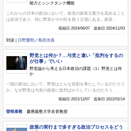
能力とシンクタンク機能
これからの日本の政治において、政党の政策立案力を高めること
は必須であり、特に野党がその任を負う立場にある。政策...
収録日:2024/06/07 追加日:2024/11/03
対談 |
日野愛郎
／
島田光喜
野党とは何か？…与党と違い「批判をするの
が仕事」でいい
野党論から考える日本政治の課題（1）野党とは何
か
一国の政治において、野党はどんな役割を果たしているのだろう
か。なぜ野党は与党の政策に批判ばかりしているのだろう...
収録日:2021/12/07 追加日:2022/02/14
曽根泰教
慶應義塾大学名誉教授
政策の実行まで多すぎる政治プロセスをどう