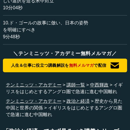
しい選択を迫る米中対立
紙くずのように捨て去ったわけです。どう見てもイギリス
10分04秒
としては許せない。
10.ド・ゴールの故事に倣い、日本の姿勢
その旧宗主国としてのプライドは、われわれには分かり
を明確にすべき
かねるものがありますが、やはりイギリスはそういうとこ
9分48秒
ろで生きているところがあります。「われわれは大英帝国
の後継者である」「世界に議会制を広げたのも我がイギリ
スである」「撤退したけれど、いろいろな国に民主主義を
＼テンミニッツ・アカデミー無料メルマガ／
植え付けて近代化し、いろいろな恩恵も残してきた」。こ
ういうこともイギリスのプライドの背景にあります。
人生＆仕事に役立つ講義解説を
無料メルマガ
で配信
●ファーウェイ製品の全面排除へ
テンミニッツ・アカデミー
講師一覧
中西輝政
イギ
リスをはじめとするアングロ圏で急速に進む中国離れ
中西 さらにはアメリカが訴えてきたファーウェイの5G問
テンミニッツ・アカデミー
政治と経済
歴史から見た
題をはじめとするセキュリティ問題に、イギリスも少し、
中国と世界の関係
イギリスをはじめとするアングロ圏
あるいはかなりはっきり気づき始めたことも大きいと思い
で急速に進む中国離れ
ます。これは日本のような、「アメリカに追随せよ」、あ
るいは「アメリカが言うからしかたがない」という立場で