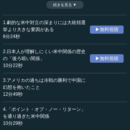
にじられた。ファーウェイ製品についても、2020年1月ま
続きを見る ▼
時間：11分12秒
ではアメリカの呼びかけに応じず一部採用予定だったが、7
収録日：2020年8月21日
月になって全面排除を決めた。その背景にはイギリスの情
追加日：2020年10月12日
報機関の存在もあり、イギリスのインテリジェンスには国
1.劇的な米中対立の深まりには大統領選
カテゴリー：
策を変えさせる力がある。（全10話中第5話）
挙より大きな要因がある
▶無料視聴
国際
国際一般
※インタビュアー：川上達史（テンミニッツTV編集長）
8分24秒
歴史・民族
歴史・民族一般
2.日本人が理解しにくい米中関係の歴史
≪全文≫
の「後ろ暗い関係」
▶無料視聴
●「一国二制度」の合意を踏みにじられたイギリス
10分22秒
―― 次にイギリス並びにヨーロッパの分析に行きたいの
3.アメリカの過ちは冷戦の勝利で中国に
ですが、まず香港について伺います。
幻想を抱いたこと
12分49秒
今般の香港をめぐるが問題が、かなり大きなことになっ
ています。以前ならアメリカ、とくにトランプ政権が比較
4.「ポイント・オブ・ノー・リターン」
的、反中の姿勢を示す中、ヨーロッパはそこまでではない
を通り過ぎた米中関係
という見方もありました。特にドイツは親中的なスタンス
10分29秒
で、経済活動も含めて、いろいろやっているという見方も
ありました。これが2020年になって、ずいぶん変わってき