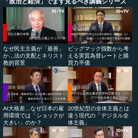
「政治と経済」でまず見るべき講義シリーズ
は...
なぜ民主主義が「最善」
ビッグマック指数から考
か…法の支配とキリスト
える実質為替レートと購
教的背景
買力平価
AI大格差…なぜ日本の雇
20世紀型の全体主義とは
用環境では「ショックが
違う現代の「デジタル全
大きい」のか？
体主義」