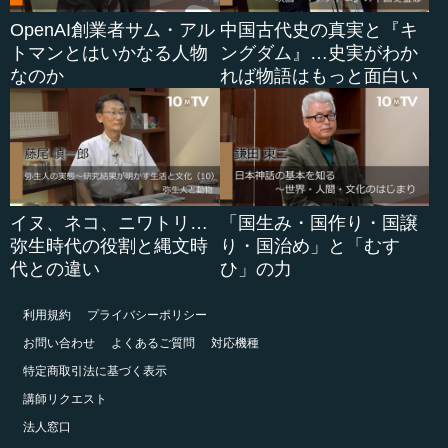
OpenAI創業者サム・アル
中国古代史の真実と『キ
トマンとはいかなる人物
ングダム』…史実がわか
なのか
れば物語はもっと面白い
イヌ、ネコ、ニワトリ…
「国生み・国作り・国譲
弥生時代の役割と縄文時
り・国治め」と「むす
代との違い
ひ」の力
利用規約
プライバシーポリシー
お問い合わせ
よくあるご質問
対応機種
特定商取引法に基づく表示
講師リクエスト
法人窓口