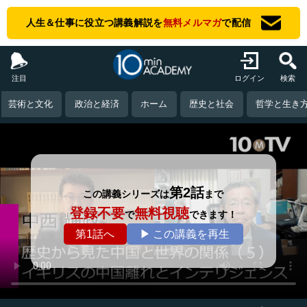
人生＆仕事に役立つ講義解説を
無料メルマガ
で配信
注目
ログイン
検索
芸術と文化
政治と経済
ホーム
歴史と社会
哲学と生き
第2話
この講義シリーズは
まで
登録不要
無料視聴
で
できます！
第1話へ
▶ この講義を再生