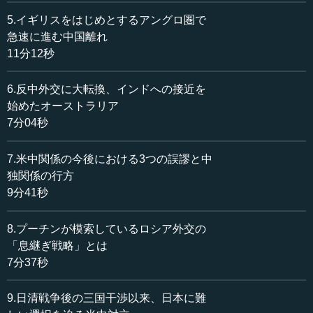
たのでしょうか。
5.イギリスをはじめとするアングロ圏で
急速に進む中国離れ
中西 非常に大きく変わりました。特にイギリスをはじめ
11分12秒
とするアングロサクソン諸国、あるいはアングロスフィア
（アングロ圏）の国々を中心に、アメリカ以外の国でも
6.反中外交に大転換、インドへの接近を
「中国離れ」が急速に進んでいるのが、2020年の非常に大
始めたオーストラリア
きな特徴です。やはりコロナの影響が大きいと思います。
7分04秒
特にイギリスはコロナの被害では、ヨーロッパでもっと
7.米中関係の今後における3つの誤謬と中
も多い死者数を数えています。さらに香港については、イ
独関係の行方
ギリスは当事者の立場です。中国と合意した「一国二制
9分41秒
度」が、世界の誰が見ても分かる格好で、中国によって踏
みにじられた。「香港の自由、香港の民主主義は、われわ
れが育てた」というプライドが、イギリスにはあります。
8.プーチンが模索しているロシア外交の
「息継ぎ戦略」とは
実際は返還が決まるまで必ずしもイギリスは精力的に民
7分37秒
主化を推進したわけではありませんが、それはともかく、
返還の際の「英中共同声明」という合意も国際法の一部に
9.日清戦争後の三国干渉以来、日本に難
なり、国連にも寄託されています。中国はこれを、言わば