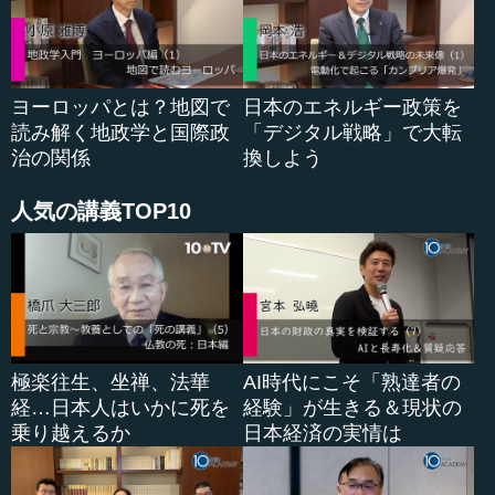
ヨーロッパとは？地図で
日本のエネルギー政策を
読み解く地政学と国際政
「デジタル戦略」で大転
治の関係
換しよう
人気の講義TOP10
極楽往生、坐禅、法華
AI時代にこそ「熟達者の
経…日本人はいかに死を
経験」が生きる＆現状の
乗り越えるか
日本経済の実情は