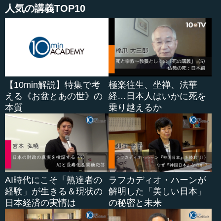
人気の講義TOP10
【10min解説】特集で考
極楽往生、坐禅、法華
える《お盆とあの世》の
経…日本人はいかに死を
本質
乗り越えるか
AI時代にこそ「熟達者の
ラフカディオ・ハーンが
経験」が生きる＆現状の
解明した「美しい日本」
日本経済の実情は
の秘密と未来