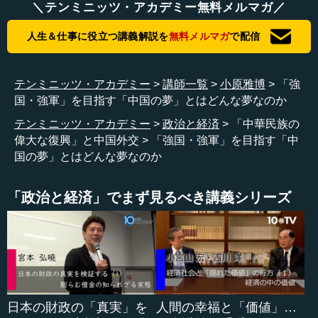
＼テンミニッツ・アカデミー無料メルマガ／
「私は、中華民族の偉大な復興を実現することこそが、中
人生＆仕事に役立つ講義解説を
無料メルマガ
で配信
華民族が近代以来抱き続けてきた最も偉大な夢である、と
考えている。この夢は、数世代にわたる中国人の宿願を凝
縮し、中華民族と中国人民の全体の利益を反映しており、
テンミニッツ・アカデミー
講師一覧
小原雅博
「強
中華の子女一人ひとりが抱く共通の願いである」「歴史が
国・強軍」を目指す「中国の夢」とはどんな夢なのか
我々に告げている通り、一人ひとりの前途と運命は国家と
テンミニッツ・アカデミー
政治と経済
「中華民族の
民族の前途と運命に密接に関係している。国家がうまくい
偉大な復興」と中国外交
「強国・強軍」を目指す「中
き、民族がうまくいって初めて我々一人ひとりもうまくい
国の夢」とはどんな夢なのか
くだろう」
アメリカが超大国への階段を駆け上った20世紀、「アメ
「政治と経済」でまず見るべき講義シリーズ
リカン・ドリーム」は世界中の多くの人々の魂を揺さぶ
り、彼ら彼女らをアメリカ社会に引き寄せました。そして
今、「パクス・シニカ」、すなわち中国の覇権による平和
となる可能性を秘めた21世紀に、われわれはいます。「中
国の夢」は、中国を、そして世界をどう変えるのでしょう
か。
日本の財政の「真実」を
人間の幸福と「価値」…