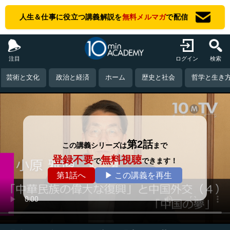
人生＆仕事に役立つ講義解説を
無料メルマガ
で配信
注目
ログイン
検索
芸術と文化
政治と経済
ホーム
歴史と社会
哲学と生き
第2話
この講義シリーズは
まで
登録不要
無料視聴
で
できます！
第1話へ
▶ この講義を再生