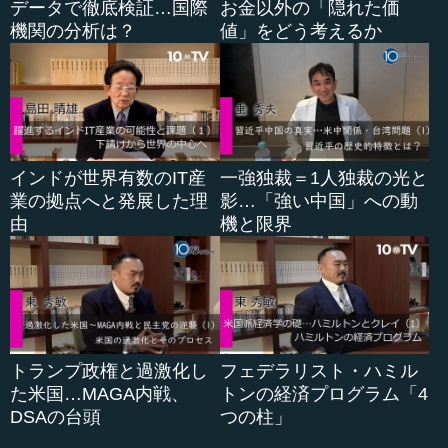
データで徹底検証…国際
お金以外の「隠れた価
この重大な問い掛けに答える上で、まず整理すべき疑問
機関の分析は？
値」をどう考えるか
があります。それは、「中国の夢」とは誰の夢か、という
疑問です。「アメリカン・ドリーム」は、機会の平等、能
力主義、経済的活力、これらに満ちた自由民主の資本主義
大国だからこそ叶えられる、国民一人ひとりの夢です。頑
張っても頑張らなくても皆等しく貧しい社会主義国家に、
夢はありませんでした。そして、ソ連と東ヨーロッパの社
会主義陣営は崩壊したのです。
インドが世界有数のIT産
一強独裁＝1人独裁の光と
業の拠点へと発展した理
影…「強い中国」への動
その中で、改革・開放によって経済チャンスを国民に与
由
機と限界
えた中国共産党は生き残りました。それどころか、歴史上
最長で最高の経済成長を実現し、世界の成長センターとな
ったのです。一方、中間層の没落や格差の拡大で、「アメ
リカン・ドリーム」は過去のものとなりました。低成長、
デフレ、借金、人口減少、少子高齢化、こういった課題を
抱える日本でも、閉塞感が広がり、夢は聞かれなくなりま
トランプ政権と過激化し
フェデラリスト・ハミル
した。
た米国…MAGA内戦、
トンの経済プログラム「4
DSAの台頭
つの柱」
今、夢を語るのは中国です。そこ...