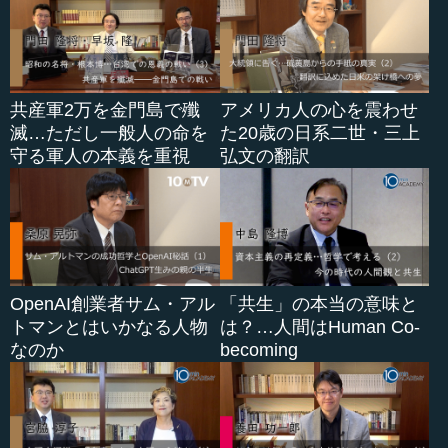
共産軍2万を金門島で殲
アメリカ人の心を震わせ
滅…ただし一般人の命を
た20歳の日系二世・三上
守る軍人の本義を重視
弘文の翻訳
OpenAI創業者サム・アル
「共生」の本当の意味と
トマンとはいかなる人物
は？…人間はHuman Co-
なのか
becoming