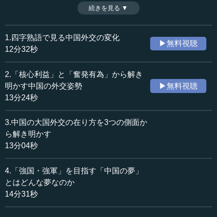
同体として捉えられた国家・民族・個人の夢である。それ
続きを見る ▼
時間：14分31秒
は、どのような特徴を持ち、どのように世界を変えていく
収録日：2019年4月4日
のだろうか。（全4話中第4話）
追加日：2019年6月11日
1.四字熟語で見る中国外交の変化
▶無料視聴
カテゴリー：
12分32秒
国際
中国・韓国・北朝鮮
2.「核心利益」と「奮発有為」から解き
≪全文≫
明かす中国の外交姿勢
▶無料視聴
●「強国・強軍」を目指す「中国の夢」
13分24秒
中国外交についての最後の回です。今回は、「強国・強
3.中国の大国外交の在り方を3つの側面か
軍」を目指す「中国の夢」について考え、中国の外交の将
ら解き明かす
来を占っていきたいと思います。
13分04秒
2012年11月、党大会で新たな最高指導者に選出された直
4.「強国・強軍」を目指す「中国の夢」
後に、習近平総書記は、他の6名の中央政治局常務委員を引
とはどんな夢なのか
き連れて国家博物館での「復興の道」展を参観し、そこで
初めて、「中国の夢」に言及する講話を行いました。
14分31秒
その際に習近平氏は、以下のように言っています。