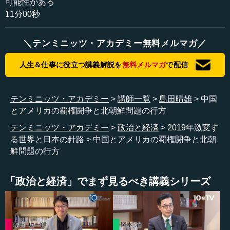
可能性がある
11分00秒
＼テンミニッツ・アカデミー無料メルマガ／
人生＆仕事に役立つ講義解説を
無料メルマガ
で配信
テンミニッツ・アカデミー
講師一覧
島田晴雄
中国
とアメリカの覇権闘争と北朝鮮問題の行方
テンミニッツ・アカデミー
政治と経済
2019年激変す
る世界と日本の針路
中国とアメリカの覇権闘争と北朝
鮮問題の行方
「政治と経済」でまず見るべき講義シリーズ