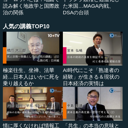
読み解く地政学と国際政
た米国…MAGA内戦、
治の関係
DSAの台頭
人気の講義TOP10
極楽往生、坐禅、法華
AI時代にこそ「熟達者の
経…日本人はいかに死を
経験」が生きる＆現状の
乗り越えるか
日本経済の実情は
情に厚くなければ情報工
「共生」の本当の意味と