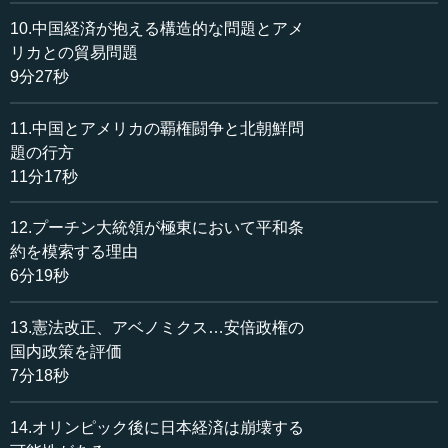
う意味です。
10.中国経済が抱える構造的な問題とアメ
リカとの貿易問題
「創新」政策でターゲットにしたのはハイテク産業で、
9分27秒
次々とピックアップしようとしたのです。例えるならば、
地面があって、草が生えて、幹がこう育ってその上に大き
な花が咲くのが、ハイテクなのです。そのためには葉っぱ
11.中国とアメリカの覇権闘争と北朝鮮問
が必要、幹が必要、地面が必要、根っこが必要、栄養が必
題の行方
要なのですが、そのようになっていなかったので、「創
11分17秒
新」はあまり大したことがありませんでした。
12.プーチン大統領が極東において平和条
2015年に国務院総理の李克強氏という方がいます。彼が
約を模索する理由
考えたのが「中国製造2025」なのです。ここには、根っこ
6分19秒
から幹から葉っぱまで入っているのです。その上にハイテ
クを育てようというものです。ですから重産業を徹底的に
13.憲法改正、アベノミクス…安倍政権の
やるといいます。
国内政策を評価
7分18秒
例えば、次世代情報技術、高度なデジタル制御の工作機
械・ロボット、航空・宇宙設備、海洋エンジニアリング・
ハイテク船舶、先端の鉄道、省エネ・新エネ自動...
14.オリンピック後に日本経済は崩壊する