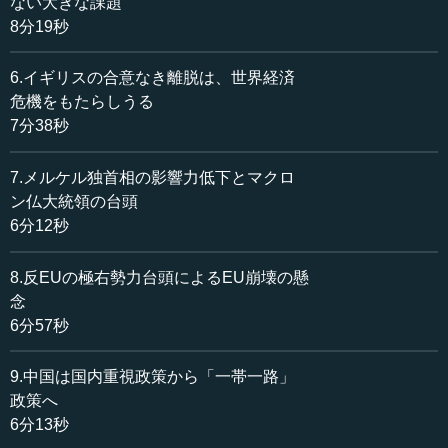
ない大きな課題
8分19秒
中国の夢というのはこのようなものです。今から78年
前、中国はどのような目に遭ったのでしょうか。1840～42
6.イギリスの合意なき離脱は、世界経済
年のアヘン戦争、56年のアロー号事件で、イギリスに難癖
危機をもたらしうる
を付けられて事実上、植民地状態になりました。欧米列強
7分38秒
が入ってきて、中国に利権を設定しました。そして、1931
年に日本軍が進出しました。こうした恨みを中国人民は晴
7.メルケル独首相の影響力低下とマクロ
らすときが来たということで、「中国夢」なのです。中国
ン仏大統領の台頭
に行くと高速道路でもどこでも全部、赤い字で「中国夢」
と書いてあります。
6分12秒
8.反EUの極右勢力台頭によるEU崩壊の懸
●産業連関を踏まえた経済成長戦略
念
6分57秒
また、技術革新の階段の中に、「中国製造2025」という
ものがあります。これはどういうものでしょうか。習近平
9.中国は国内重視政策から「一帯一路」
氏の前の国家主席は、胡錦濤氏でした。胡錦濤氏も、非常
政策へ
に技術革新が重要だと言って、ハイテク産業を伸ばそうと
6分13秒
して、それを「創新」と言いました。イノベーションとい