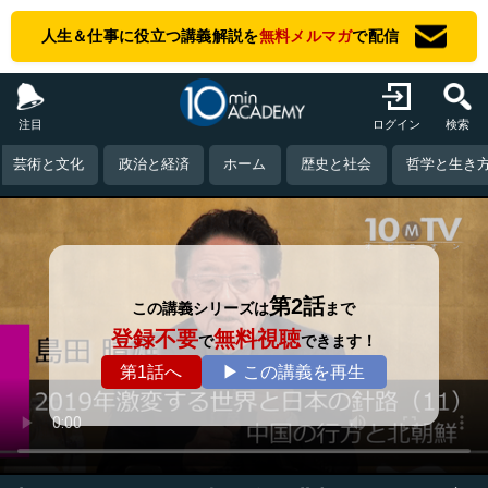
人生＆仕事に役立つ講義解説を
無料メルマガ
で配信
注目
ログイン
検索
芸術と文化
政治と経済
ホーム
歴史と社会
哲学と生き
第2話
この講義シリーズは
まで
登録不要
無料視聴
で
できます！
第1話へ
▶ この講義を再生