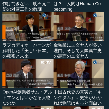
作はできない…明石元二
は？…人間はHuman Co-
郎の対露工作の教訓
becoming
ラフカディオ・ハーンが
金融業にユダヤ人が多い
解明した「美しい日本」
理由、そして大国興亡史
の秘密と未来
の裏面のユダヤ人
OpenAI創業者サム・アル
中国古代史の真実と『キ
トマンとはいかなる人物
ングダム』…史実がわか
なのか
れば物語はもっと面白い