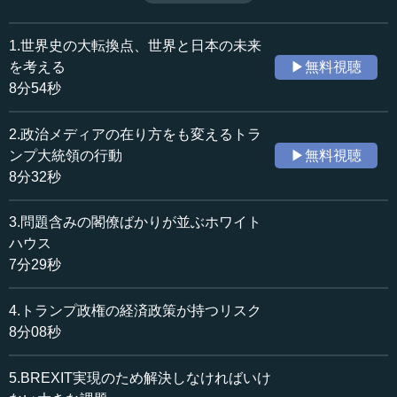
統領になってから北朝鮮問題も動きを見せている。もし、
収録日：2019年1月28日
終戦することになれば日本にも影響がでてくる、と島田氏
追加日：2019年5月21日
は語る。（2019年1月28日開催島田塾会長講演「激変する
1.世界史の大転換点、世界と日本の未来
カテゴリー：
世界と日本の針路」より、全14話中第11話）
を考える
▶無料視聴
国際
国際一般
8分54秒
≪全文≫
2.政治メディアの在り方をも変えるトラ
●長い苦境を踏まえての「中国の夢」
ンプ大統領の行動
▶無料視聴
8分32秒
中国はこの程度のことでは屈しないと思います。中国が
次々と追い上げてくるのは、もともと鄧小平が築いた基礎
3.問題含みの閣僚ばかりが並ぶホワイト
があるからです。習近平氏は、2020年、2030年、2049年、
ハウス
とホップ・ステップ・ジャンプ（三段跳び）のように世界
7分29秒
最強の経済軍事強国をつくると言っているのです。
4.トランプ政権の経済政策が持つリスク
そのためには経済力が重要です。経済力の基本はイノベ
ーション、イノベーションの基本は…、といったようにそ
8分08秒
れが基本戦略なのです。なぜそこまで言うかというと、習
近平氏が国家主席になった途端に「中国夢」と言いまし
5.BREXIT実現のため解決しなければいけ
た。