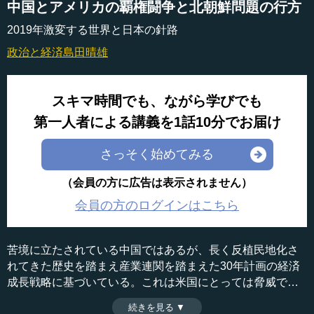
中国とアメリカの覇権闘争と北朝鮮問題の行方
2019年激変する世界と日本の針路
政治と経済
島田晴雄
スキマ時間でも、ながら学びでも
第一人者による講義を1話10分でお届け
さっそく始めてみる
（会員の方に広告は表示されません）
会員の方のログインはこちら
苦境に立たされている中国ではあるが、長く反植民地化さ
れてきた歴史を踏まえ産業連関を踏まえた30年計画の経済
成長戦略に基づいている。これは米国にとっては脅威であ
り、両国の間で覇権闘争が起きている。また、トランプ大
続きを見る ▼
時間：11分17秒