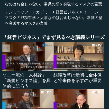
なのはお金じゃない。常識の壁を突破するマスクの言葉
―― 続きまして、「ずっと同じものの見方をしていて
テンミニッツ・アカデミー
経営ビジネス
イーロン・
は、いつまで経っても変わりませんよ」と。
マスクの成功哲学
大事なのはお金じゃない。常識の壁
を突破するマスクの言葉
桑原 これは特にマスクのモノづくりに非常に特徴的で
す。車とはこういうものだとか、ロケットとはこういうも
のでこういうつくり方をするのだという常識が業界にはた
「経営ビジネス」でまず見るべき講義シリーズ
くさんあります。その常識に縛られてしまうと、いつまで
もそれを超えていくことはできないと。
マスクは、ロケットの価格を100分の1にすると言ってい
ますが、それを実現するためには、それができるかどうか
をゼロベースで考える必要があるわけです。
ソニー流の「人材論」
組織改革は最初に全体像
「新規ビジネス論」を具
と将来像を示すのが重要
そして、実際にやってみたら、できてしまう。パソコン
体的に語ろう
に使っているような電池を使って車を走らせることなど誰
も想像しなかったのですが、それはただ単に誰もやったこ
とがなかっただけです。そして、実際にやってみたらでき
るではないかと。ものの見方を変えていくこと、そしてル
ールに縛られないことが非常に大事なのだと思います。