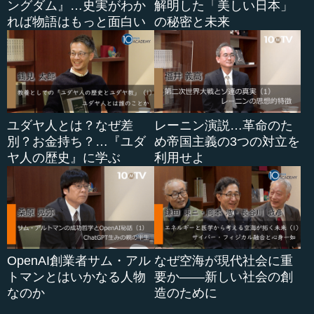
ングダム』…史実がわか
解明した「美しい日本」
れば物語はもっと面白い
の秘密と未来
ユダヤ人とは？なぜ差
レーニン演説…革命のた
別？お金持ち？…『ユダ
め帝国主義の3つの対立を
ヤ人の歴史』に学ぶ
利用せよ
OpenAI創業者サム・アル
なぜ空海が現代社会に重
トマンとはいかなる人物
要か――新しい社会の創
なのか
造のために