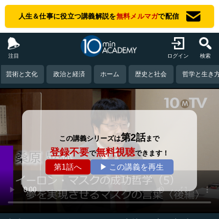
人生＆仕事に役立つ講義解説を
無料メルマガ
で配信
注目
ログイン
検索
芸術と文化
政治と経済
ホーム
歴史と社会
哲学と生き
第2話
この講義シリーズは
まで
登録不要
無料視聴
で
できます！
第1話へ
▶ この講義を再生