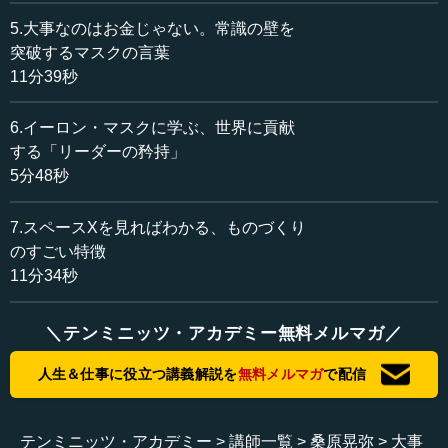
ないだろう、これ以上は無理だろうというものがあるわけ
5.大事なのはお金じゃない。常識の壁を
です。
突破するマスクの言葉
11分39秒
スポーツの世界でも、なかなか超えられない記録がよく
ありますが、それを1人が超えれば、あとから何人も超えて
6.イーロン・マスクに学ぶ、世界に貢献
いくということがあります。アスリートに言わせると、
する「リーダーの矜持」
「超えられない壁なのだ」という思い込みを自分の中でつ
5分48秒
くってしまうと、絶対にそれを超えられないということで
す。電気自動車にしても同じで、電気自動車はこんなもの
7.スペースXを見ればわかる、ものづくり
だと誰かが決めてしまうと、その思い込みを超えられなく
なってしまいます。
のすごい特徴
11分34秒
テスラが「ロードスター」を発売した時に、GMやトヨタ
などが驚いたのは、電気自動車でこんなかっこいい車がつ
＼テンミニッツ・アカデミー無料メルマガ／
くれるのかということでした。「想像できることは実現で
きる」という言い方がありますが、逆に、想像できないこ
人生＆仕事に役立つ講義解説を
無料メルマガ
で配信
とは実現できなくなってしまうとすると、自分の想像力を
どこまで広げられるかが大事なのです。それがマスクの考
え方だと思います。
テンミニッツ・アカデミー
講師一覧
桑原晃弥
大事