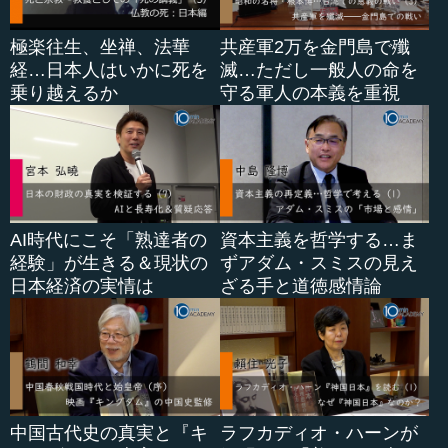
極楽往生、坐禅、法華
共産軍2万を金門島で殲
経…日本人はいかに死を
滅…ただし一般人の命を
乗り越えるか
守る軍人の本義を重視
AI時代にこそ「熟達者の
資本主義を哲学する…ま
経験」が生きる＆現状の
ずアダム・スミスの見え
日本経済の実情は
ざる手と道徳感情論
中国古代史の真実と『キ
ラフカディオ・ハーンが