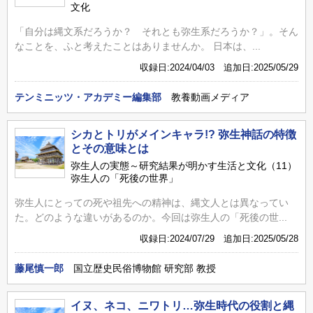
文化
「自分は縄文系だろうか？ それとも弥生系だろうか？」。そん
なことを、ふと考えたことはありませんか。 日本は、...
収録日:2024/04/03 追加日:2025/05/29
テンミニッツ・アカデミー編集部
教養動画メディア
シカとトリがメインキャラ!? 弥生神話の特徴
とその意味とは
弥生人の実態～研究結果が明かす生活と文化（11）
弥生人の「死後の世界」
弥生人にとっての死や祖先への精神は、縄文人とは異なってい
た。どのような違いがあるのか。今回は弥生人の「死後の世...
収録日:2024/07/29 追加日:2025/05/28
藤尾慎一郎
国立歴史民俗博物館 研究部 教授
イヌ、ネコ、ニワトリ…弥生時代の役割と縄