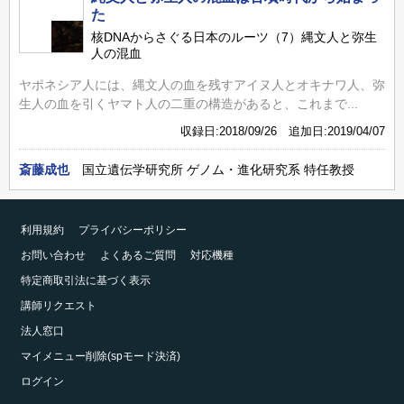
た
核DNAからさぐる日本のルーツ（7）縄文人と弥生
人の混血
ヤポネシア人には、縄文人の血を残すアイヌ人とオキナワ人、弥
生人の血を引くヤマト人の二重の構造があると、これまで...
収録日:2018/09/26 追加日:2019/04/07
斎藤成也
国立遺伝学研究所 ゲノム・進化研究系 特任教授
利用規約
プライバシーポリシー
お問い合わせ
よくあるご質問
対応機種
特定商取引法に基づく表示
講師リクエスト
法人窓口
マイメニュー削除(spモード決済)
ログイン