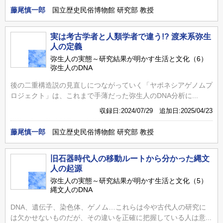
藤尾慎一郎
国立歴史民俗博物館 研究部 教授
実は考古学者と人類学者で違う!? 渡来系弥生
人の定義
弥生人の実態～研究結果が明かす生活と文化（6）
弥生人のDNA
後の二重構造説の見直しにつながっていく「ヤポネシアゲノムプ
ロジェクト」は、これまで手薄だった弥生人のDNA分析に...
収録日:2024/07/29 追加日:2025/04/23
藤尾慎一郎
国立歴史民俗博物館 研究部 教授
旧石器時代人の移動ルートから分かった縄文
人の起源
弥生人の実態～研究結果が明かす生活と文化（5）
縄文人のDNA
DNA、遺伝子、染色体、ゲノム…これらは今や古代人の研究に
は欠かせないものだが、その違いを正確に把握している人は意...