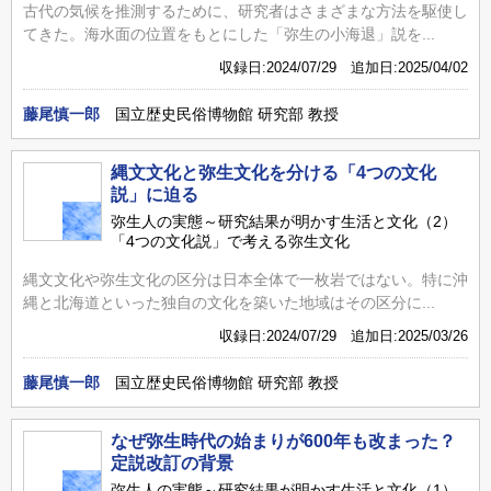
古代の気候を推測するために、研究者はさまざまな方法を駆使し
てきた。海水面の位置をもとにした「弥生の小海退」説を...
収録日:2024/07/29 追加日:2025/04/02
藤尾慎一郎
国立歴史民俗博物館 研究部 教授
縄文文化と弥生文化を分ける「4つの文化
説」に迫る
弥生人の実態～研究結果が明かす生活と文化（2）
「4つの文化説」で考える弥生文化
縄文文化や弥生文化の区分は日本全体で一枚岩ではない。特に沖
縄と北海道といった独自の文化を築いた地域はその区分に...
収録日:2024/07/29 追加日:2025/03/26
藤尾慎一郎
国立歴史民俗博物館 研究部 教授
なぜ弥生時代の始まりが600年も改まった？
定説改訂の背景
弥生人の実態～研究結果が明かす生活と文化（1）