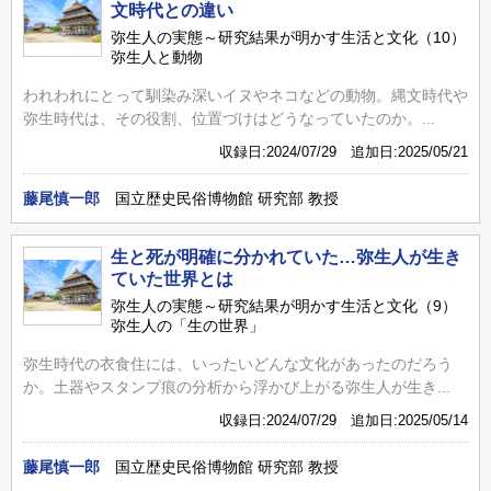
文時代との違い
弥生人の実態～研究結果が明かす生活と文化（10）
弥生人と動物
われわれにとって馴染み深いイヌやネコなどの動物。縄文時代や
弥生時代は、その役割、位置づけはどうなっていたのか。...
収録日:2024/07/29 追加日:2025/05/21
藤尾慎一郎
国立歴史民俗博物館 研究部 教授
生と死が明確に分かれていた…弥生人が生き
ていた世界とは
弥生人の実態～研究結果が明かす生活と文化（9）
弥生人の「生の世界」
弥生時代の衣食住には、いったいどんな文化があったのだろう
か。土器やスタンプ痕の分析から浮かび上がる弥生人が生き...
収録日:2024/07/29 追加日:2025/05/14
藤尾慎一郎
国立歴史民俗博物館 研究部 教授