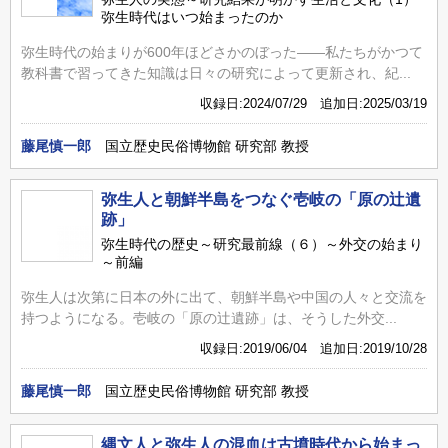
弥生時代はいつ始まったのか
弥生時代の始まりが600年ほどさかのぼった――私たちがかつて
教科書で習ってきた知識は日々の研究によって更新され、紀...
収録日:2024/07/29 追加日:2025/03/19
藤尾慎一郎
国立歴史民俗博物館 研究部 教授
弥生人と朝鮮半島をつなぐ壱岐の「原の辻遺
跡」
弥生時代の歴史～研究最前線（６）～外交の始まり
～前編
弥生人は次第に日本の外に出て、朝鮮半島や中国の人々と交流を
持つようになる。壱岐の「原の辻遺跡」は、そうした外交...
収録日:2019/06/04 追加日:2019/10/28
藤尾慎一郎
国立歴史民俗博物館 研究部 教授
縄文人と弥生人の混血は古墳時代から始まっ