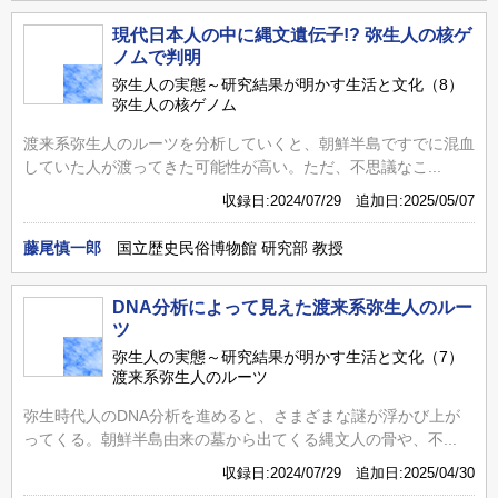
現代日本人の中に縄文遺伝子!? 弥生人の核ゲ
ノムで判明
弥生人の実態～研究結果が明かす生活と文化（8）
弥生人の核ゲノム
渡来系弥生人のルーツを分析していくと、朝鮮半島ですでに混血
していた人が渡ってきた可能性が高い。ただ、不思議なこ...
収録日:2024/07/29 追加日:2025/05/07
藤尾慎一郎
国立歴史民俗博物館 研究部 教授
DNA分析によって見えた渡来系弥生人のルー
ツ
弥生人の実態～研究結果が明かす生活と文化（7）
渡来系弥生人のルーツ
弥生時代人のDNA分析を進めると、さまざまな謎が浮かび上が
ってくる。朝鮮半島由来の墓から出てくる縄文人の骨や、不...
収録日:2024/07/29 追加日:2025/04/30