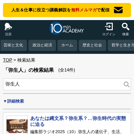
人生＆仕事に役立つ講義解説を
無料メルマガ
で配信
注目
ログイン
検索
芸術と文化
政治と経済
ホーム
歴史と社会
哲学と生き
TOP
検索結果
「弥生人」の検索結果
(全14件)
▼詳細検索
あなたは縄文系？弥生系？…弥生時代の実態
に迫る
編集部ラジオ2025（10）弥生人の遺伝子、生活、