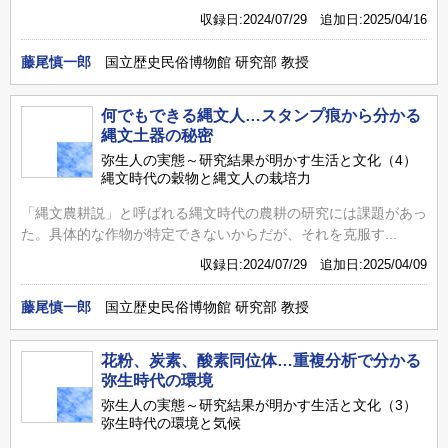
収録日:2024/07/29 追加日:2025/04/16
藤尾慎一郎
国立歴史民俗博物館 研究部 教授
何でもできる縄文人…スタンプ痕から分かる
縄文土器の秘密
弥生人の実態～研究結果が明かす生活と文化（4）
縄文時代の穀物と縄文人の栽培力
「縄文農耕説」と呼ばれる縄文時代の農耕の研究には課題があっ
た。具体的な作物が特定できないからだが、それを克服す...
収録日:2024/07/29 追加日:2025/04/09
藤尾慎一郎
国立歴史民俗博物館 研究部 教授
花粉、炭素、酸素同位体…重複分析で分かる
弥生時代の環境
弥生人の実態～研究結果が明かす生活と文化（3）
弥生時代の環境と気候