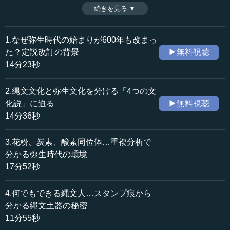
れぞれの基本的な概念とその違いを押さえたうえで、弥生
続きを見る ▼
時間：13分07秒
人の遺伝子やミトコンドリアの分析から見えてくる、私た
収録日：2024年7月29日
ち祖先の姿を解説する。（全11話中第5話）
追加日：2025年4月16日
※インタビュアー：川上達史（テンミニッツTV編集長）
1.なぜ弥生時代の始まりが600年も改まっ
カテゴリー：
た？定説改訂の背景
▶無料視聴
歴史・民族
考古学
14分23秒
≪全文≫
2.縄文文化と弥生文化を分ける「4つの文
●DNAと遺伝子とゲノムの違い
化説」に迫る
▶無料視聴
14分36秒
―― 先生、続きまして、いよいよ「弥生人のDNA」で
す。これで縄文人と渡来系弥生人、また二重構造説の見直
3.花粉、炭素、酸素同位体…重複分析で
しというところでございますけれど、まず「DNAとは」と
分かる弥生時代の環境
いうところですね。
17分52秒
藤尾 DNA、遺伝子、染色体、ゲノム、といろいろな言葉
4.何でもできる縄文人…スタンプ痕から
があるでしょう。何がどう違うのか、ご存じですか。
分かる縄文土器の秘密
―― いや、全然分かりません。
11分55秒