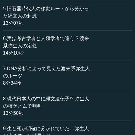
藤尾 例えば人間の染色体です。いちばん右側がXYの染色
5.旧石器時代人の移動ルートから分かっ
体です。またそれ以外にも、こういう染色体があります。
た縄文人の起源
13分07秒
高校の生物で二重螺旋構造のものがあるとか、それがい
わゆるDNAといわれるもので、総称になります。DNA自身
6.実は考古学者と人類学者で違う!? 渡来
は4つの塩基、アデニン、グアニン、シトシン、チミンと習
系弥生人の定義
ったと思うのですけれど、それが組み合うことによって出
14分10秒
来上がっているわけです。それが32億で出来上がっている
のが、いわゆる核の中に含まれているDNAなのですけれ
7.DNA分析によって見えた渡来系弥生人
ど、その32億のアデニン、グアニン、シトシン、チミンの
羅列の文字列全部のことをゲノムといいます。
のルーツ
8分34秒
―― なるほど。
8.現代日本人の中に縄文遺伝子!? 弥生人
藤尾 そのゲノムの中でも、例えば髪の毛が縮れていると
の核ゲノムで判明
か、ストレートだとか、目の色がブルーだとかは、ある特
13分50秒
定のゲノムの中のある部分の遺伝子で決まっているわけで
す。
9.生と死が明確に分かれていた…弥生人