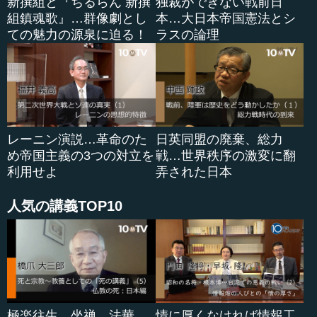
新撰組と『ちるらん 新撰
独裁ができない戦前日
組鎮魂歌』…群像劇とし
本…大日本帝国憲法とシ
ての魅力の源泉に迫る！
ラスの論理
レーニン演説…革命のた
日英同盟の廃棄、総力
め帝国主義の3つの対立を
戦…世界秩序の激変に翻
利用せよ
弄された日本
人気の講義TOP10
極楽往生、坐禅、法華
情に厚くなければ情報工