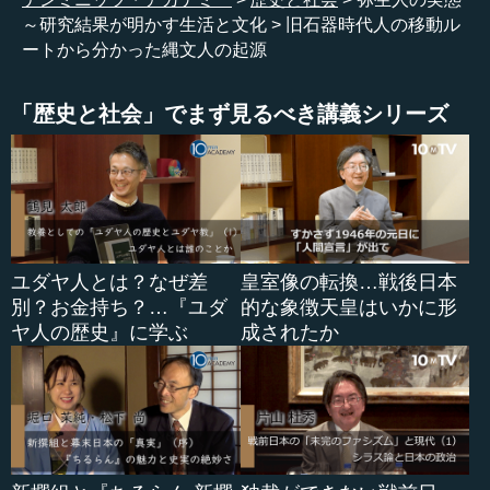
かもしれませんけれど、全て一緒らしいのです。（つま
～研究結果が明かす生活と文化
旧石器時代人の移動ル
り）0.1パーセントだけが違うらしい。みな違うわけです。
ートから分かった縄文人の起源
男と女も違うし、性格も違います。わずか0....
「歴史と社会」でまず見るべき講義シリーズ
ユダヤ人とは？なぜ差
皇室像の転換…戦後日本
別？お金持ち？…『ユダ
的な象徴天皇はいかに形
ヤ人の歴史』に学ぶ
成されたか