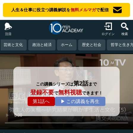
人生＆仕事に役立つ講義解説を
無料メルマガ
で配信
注目
ログイン
検索
芸術と文化
政治と経済
ホーム
歴史と社会
哲学と生き
第2話
この講義シリーズは
まで
登録不要
無料視聴
で
できます！
第1話へ
▶ この講義を再生