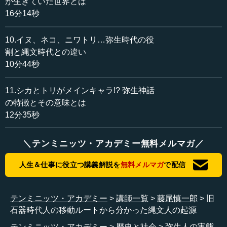
が生きていた世界とは
それが遺伝子になります。だから耳は乾燥していると
16分14秒
か、あれも遺伝子のそういう部分です。その32億あるもの
の中の一部の決定項目です。それが遺伝子ということにな
10.イヌ、ネコ、ニワトリ…弥生時代の役
ります。ですから、DNAと遺伝子とゲノムはそういう意味
で違うわけです。
割と縄文時代との違い
10分44秒
―― 違うということですね。
11.シカとトリがメインキャラ!? 弥生神話
藤尾 簡単にいうと、例えば本が1冊あったとして、それ全
の特徴とその意味とは
体がDNAで、その中の見出し、例えば弥生とか古墳という
12分35秒
ものがおそらく遺伝子に相当して、1冊の百科事典、全てに
書いてある文字全部がゲノムです。そういうものが違いに
＼テンミニッツ・アカデミー無料メルマガ／
なります。
人生＆仕事に役立つ講義解説を
無料メルマガ
で配信
●ミトコンドリアからゲノムへ移った研究対象
テンミニッツ・アカデミー
講師一覧
藤尾慎一郎
旧
藤尾 そのうち、ゲノムでいいますと、この32億あるゲノ
石器時代人の移動ルートから分かった縄文人の起源
ムの中の99.9パーセントは、現在人類は80億人ほどいるの
テンミニッツ・アカデミー
歴史と社会
弥生人の実態