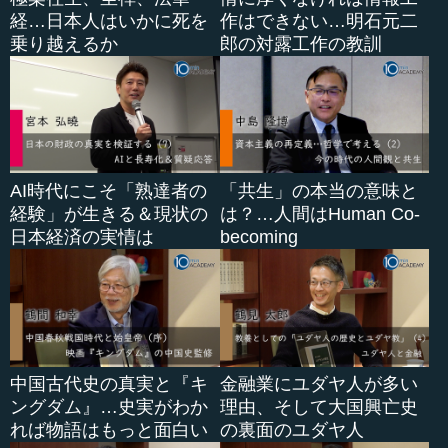
経…日本人はいかに死を
作はできない…明石元二
乗り越えるか
郎の対露工作の教訓
AI時代にこそ「熟達者の
「共生」の本当の意味と
経験」が生きる＆現状の
は？…人間はHuman Co-
日本経済の実情は
becoming
中国古代史の真実と『キ
金融業にユダヤ人が多い
ングダム』…史実がわか
理由、そして大国興亡史
れば物語はもっと面白い
の裏面のユダヤ人