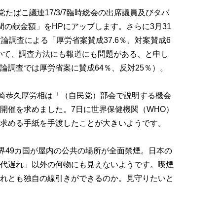
たばこ議連17/3/7臨時総会の出席議員及びタバ
間の献金額」をHPにアップします。さらに3月31
論調査による「厚労省案賛成37.6％、対案賛成6
ついて、調査方法にも報道にも問題がある、と申し
論調査では厚労省案に賛成64％、反対25％）。
崎恭久厚労相は「（自民党）部会で説明する機会
開催を求めました。7日に世界保健機関（WHO）
求める手紙を手渡したことが大きいようです。
世界49カ国が屋内の公共の場所が全面禁煙。日本の
代遅れ」以外の何物にも見えないようです。喫煙
れとも独自の線引きができるのか。見守りたいと