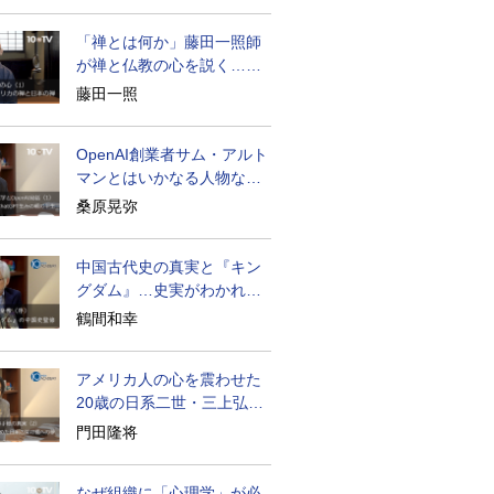
「禅とは何か」藤田一照師
が禅と仏教の心を説く…自
発性を重んじる
藤田一照
OpenAI創業者サム・アルト
マンとはいかなる人物なの
か
桑原晃弥
中国古代史の真実と『キン
グダム』…史実がわかれば
物語はもっと面白い
鶴間和幸
アメリカ人の心を震わせた
20歳の日系二世・三上弘文
の翻訳
門田隆将
なぜ組織に「心理学」が必