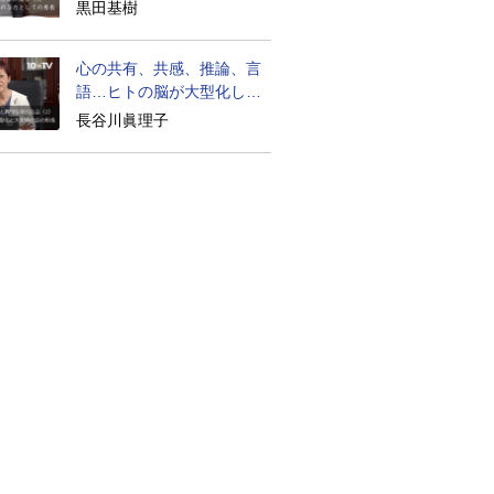
生は？
黒田基樹
心の共有、共感、推論、言
語…ヒトの脳が大型化した
理由
長谷川眞理子