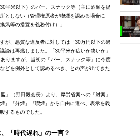
30平米以下）のバー、スナック等（主に酒類を提
所としない（管理権原者が喫煙を認める場合に
と換気等の措置を義務付け）」
すが、悪質な違反者に対しては「30万円以下の過
議論は再燃しました。「30平米が広いか狭いか」
もありますが、当初の「バー、スナック等」に今度
などを例外として認めるべき、との声が出てきた
連盟」（野田毅会長）より、厚労省案への「対案」
煙』『分煙』『喫煙』から自由に選べ、表示を義
唆するものでした。
は、「時代遅れ」の一言？