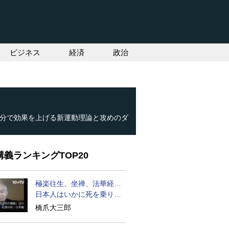
ビジネス
経済
政治
分で効果を上げる新運動理論と攻めのダ
義ランキングTOP20
極楽往生、坐禅、法華経…
日本人はいかに死を乗り越
えるか
橋爪大三郎