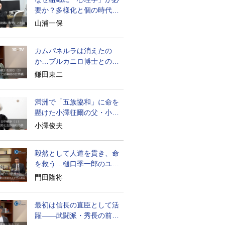
要か？多様化と個の時代の
処方箋
山浦一保
カムパネルラは消えたの
か…ブルカニロ博士との対
話の意味
鎌田東二
満洲で「五族協和」に命を
懸けた小澤征爾の父・小澤
開作
小澤俊夫
毅然として人道を貫き、命
を救う…樋口季一郎のユダ
ヤ人救出
門田隆将
最初は信長の直臣として活
躍――武闘派・秀長の前半