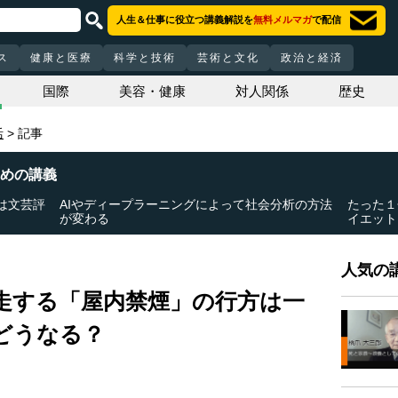
人生＆仕事に役立つ講義解説を
無料メルマガ
で配信
ス
健康と医療
科学と技術
芸術と文化
政治と経済
国際
美容・健康
対人関係
歴史
活
記事
めの講義
は文芸評
AIやディープラーニングによって社会分析の方法
たった１
が変わる
イエット
人気の講
走する「屋内禁煙」の行方は一
どうなる？