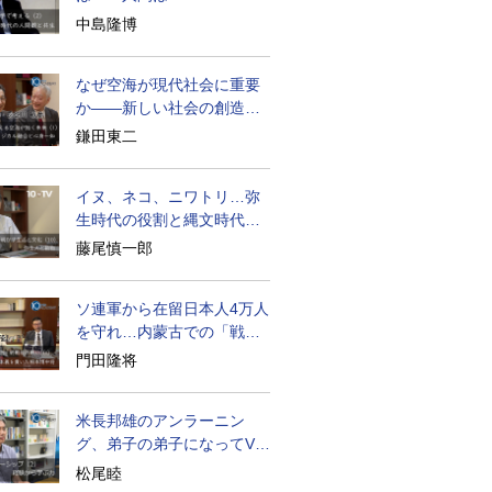
becoming
中島隆博
なぜ空海が現代社会に重要
か――新しい社会の創造の
ために
鎌田東二
イヌ、ネコ、ニワトリ…弥
生時代の役割と縄文時代と
の違い
藤尾慎一郎
ソ連軍から在留日本人4万人
を守れ…内蒙古での「戦
後」の激闘
門田隆将
米長邦雄のアンラーニン
グ、弟子の弟子になってV字
成長
松尾睦