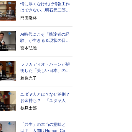
情に厚くなければ情報工作
はできない…明石元二郎の
対露工作の教訓
門田隆将
AI時代にこそ「熟達者の経
験」が生きる＆現状の日本
経済の実情は
宮本弘曉
ラフカディオ・ハーンが解
明した「美しい日本」の秘
密と未来
賴住光子
ユダヤ人とは？なぜ差別？
お金持ち？…『ユダヤ人の
歴史』に学ぶ
鶴見太郎
「共生」の本当の意味と
は？…人間はHuman Co-