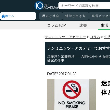
ホーム
歴史と社会
哲学と生き方
経営ビジネ
コラムTOP
読書
生活
テンミニッツ・アカデミー
コラム
生
テンミニッツ・アカデミーでおすす
江藤淳と加藤典洋――AI時代を生きる鍵
論家の仕事
DATE/ 2017.04.28
迷
体