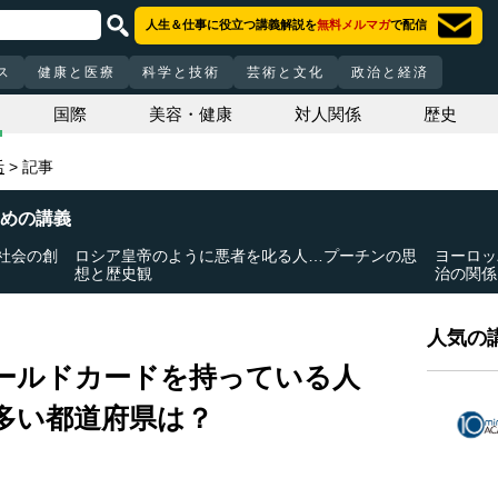
人生＆仕事に役立つ講義解説を
無料メルマガ
で配信
ス
健康と医療
科学と技術
芸術と文化
政治と経済
国際
美容・健康
対人関係
歴史
活
記事
めの講義
社会の創
ロシア皇帝のように悪者を叱る人…プーチンの思
ヨーロッ
想と歴史観
治の関係
人気の講
ールドカードを持っている人
多い都道府県は？