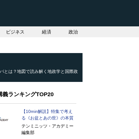
ビジネス
経済
政治
パとは？地図で読み解く地政学と国際政
義ランキングTOP20
【10min解説】特集で考え
る《お盆とあの世》の本質
テンミニッツ・アカデミー
編集部