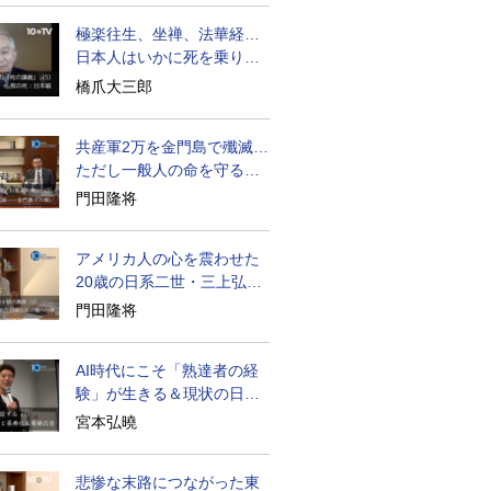
極楽往生、坐禅、法華経…
日本人はいかに死を乗り越
えるか
橋爪大三郎
共産軍2万を金門島で殲滅…
ただし一般人の命を守る軍
人の本義を重視
門田隆将
アメリカ人の心を震わせた
20歳の日系二世・三上弘文
の翻訳
門田隆将
AI時代にこそ「熟達者の経
験」が生きる＆現状の日本
経済の実情は
宮本弘曉
悲惨な末路につながった東