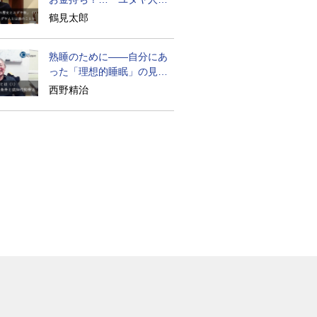
歴史』に学ぶ
鶴見太郎
熟睡のために――自分にあ
った「理想的睡眠」の見つ
け方
西野精治