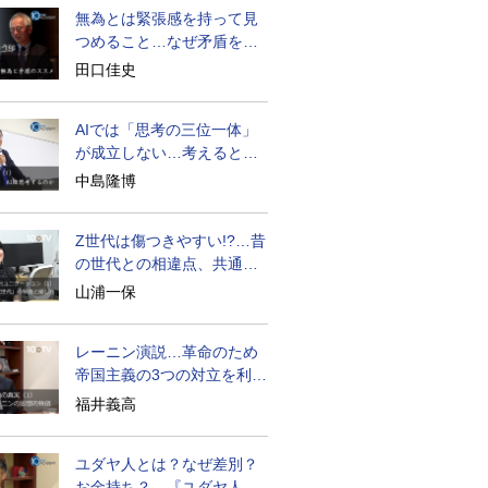
無為とは緊張感を持って見
つめること…なぜ矛盾を大
歓迎すべきか
田口佳史
AIでは「思考の三位一体」
が成立しない…考えると
は？
中島隆博
Z世代は傷つきやすい!?…昔
の世代との相違点、共通点
とは
山浦一保
レーニン演説…革命のため
帝国主義の3つの対立を利用
せよ
福井義高
ユダヤ人とは？なぜ差別？
お金持ち？…『ユダヤ人の