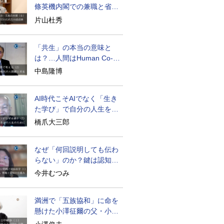
條英機内閣での兼職と省庁
再編
片山杜秀
「共生」の本当の意味と
は？…人間はHuman Co-
becoming
中島隆博
AI時代こそAIでなく「生き
た学び」で自分の人生を膨
らませる
橋爪大三郎
なぜ「何回説明しても伝わ
らない」のか？鍵は認知の
仕組み
今井むつみ
満洲で「五族協和」に命を
懸けた小澤征爾の父・小澤
開作