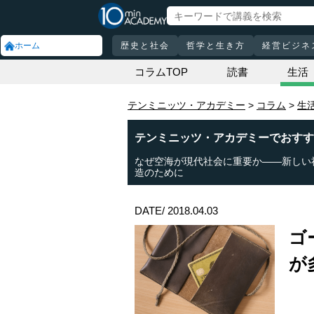
ホーム
歴史と社会
哲学と生き方
経営ビジネ
コラムTOP
読書
生活
テンミニッツ・アカデミー
コラム
生
テンミニッツ・アカデミーでおすす
なぜ空海が現代社会に重要か――新しい
造のために
DATE/ 2018.04.03
ゴ
が