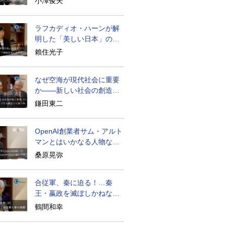
小澤俊夫
ラフカディオ・ハーンが解
明した「美しい日本」の秘
密と未来
賴住光子
なぜ空海が現代社会に重要
か――新しい社会の創造の
ために
鎌田東二
OpenAI創業者サム・アルト
マンとはいかなる人物なの
か
桑原晃弥
合従軍、秦に迫る！…秦
王・嬴政を滅ぼしかねなか
った激戦の史実
鶴間和幸