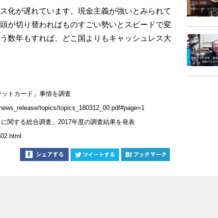
ス化が遅れています。現金主義が強いとみられて
頭が切り替わればものすごい勢いとスピードで変
う数年もすれば、どこ国よりもキャッシュレス大
ジットカード」事情を調査
o/news_release/topics/topics_180312_00.pdf#page=1
カードに関する総合調査」2017年度の調査結果を発表
602.html