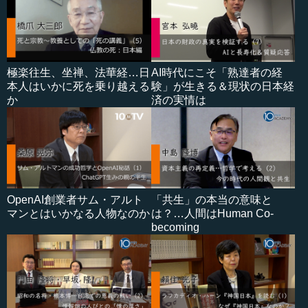
極楽往生、坐禅、法華経…日
AI時代にこそ「熟達者の経
本人はいかに死を乗り越える
験」が生きる＆現状の日本経
か
済の実情は
OpenAI創業者サム・アルト
「共生」の本当の意味と
マンとはいかなる人物なのか
は？…人間はHuman Co-
becoming