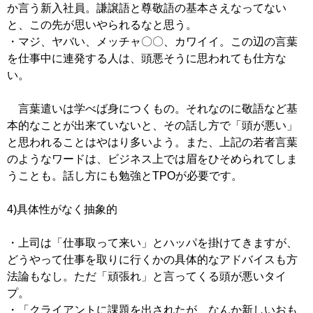
か言う新入社員。謙譲語と尊敬語の基本さえなってない
と、この先が思いやられるなと思う。
・マジ、ヤバい、メッチャ〇〇、カワイイ。この辺の言葉
を仕事中に連発する人は、頭悪そうに思われても仕方な
い。
言葉遣いは学べば身につくもの。それなのに敬語など基
本的なことが出来ていないと、その話し方で「頭が悪い」
と思われることはやはり多いよう。また、上記の若者言葉
のようなワードは、ビジネス上では眉をひそめられてしま
うことも。話し方にも勉強とTPOが必要です。
4)具体性がなく抽象的
・上司は「仕事取って来い」とハッパを掛けてきますが、
どうやって仕事を取りに行くかの具体的なアドバイスも方
法論もなし。ただ「頑張れ」と言ってくる頭が悪いタイ
プ。
・「クライアントに課題を出されたが、なんか新しいおも