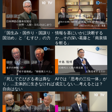
「国生み・国作り・国譲り・
情報を基にいかに決断する
国治め」と「むすひ」の力
か…その深い葛藤と「南泉猫
を斬る」
「死して亡びざる者は壽な
AIでは「思考の三位一体」が
り」…主体的に生きなければ
成立しない…考えるとは？
自由はない