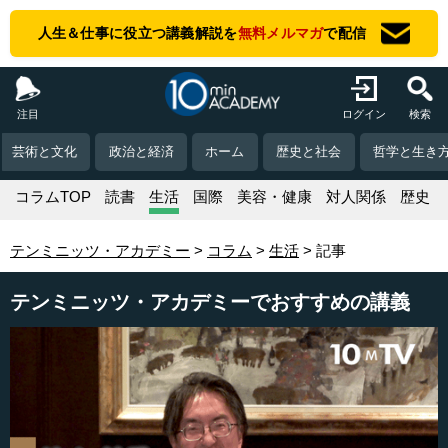
人生＆仕事に役立つ講義解説を
無料メルマガ
で配信
注目
ログイン
検索
芸術と文化
政治と経済
ホーム
歴史と社会
哲学と生き
コラムTOP
読書
生活
国際
美容・健康
対人関係
歴史
テンミニッツ・アカデミー
コラム
生活
記事
テンミニッツ・アカデミーでおすすめの講義