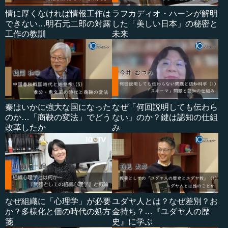
情に厚くなければ情報工作は
ラフカディオ・ハーンが解明
できない…明石元二郎の対露
した「美しい日本」の秘密と
工作の教訓
未来
秦はいかに強大な国になった
なぜ「何回説明しても伝わら
のか…「商鞅の変法」でどう
ない」のか？鍵は認知の仕組
改革したか
み
なぜ組織に「心理学」が必要
ユダヤ人とは？なぜ差別？お
か？多様化と個の時代の処方
金持ち？…『ユダヤ人の歴
箋
史』に学ぶ