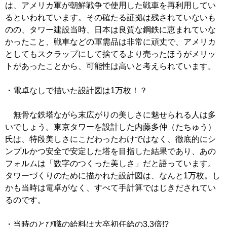
は、アメリカ軍が朝鮮戦争で使用した戦車を再利用してい
るといわれています。その確たる証拠は残されていないも
のの、タワー建設当時、日本は良質な鋼鉄に恵まれていな
かったこと、戦車などの軍需品は非常に頑丈で、アメリカ
としてもスクラップにして捨てるより売ったほうがメリッ
トがあったことから、可能性は高いと考えられています。
・電卓なしで描いた設計図は1万枚！？
無骨な鉄塔ながら末広がりの美しさに魅せられる人は多
いでしょう。東京タワーを設計した内藤多仲（たちゅう）
氏は、特段美しさにこだわったわけではなく、徹底的にシ
ンプルかつ安全で安定した塔を目指した結果であり、あの
フォルムは「数字のつくった美しさ」だと語っています。
タワーづくりのために描かれた設計図は、なんと1万枚。し
かも当時は電卓がなく、すべて手計算ではじきだされてい
るのです。
・当時のとび職の給料は大卒初任給の3.3倍!?