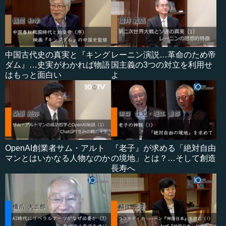
中国古代史の真実と『キング
レーニン演説…革命のため帝
ダム』…史実がわかれば物語
国主義の3つの対立を利用せ
はもっと面白い
よ
OpenAI創業者サム・アルト
『老子』が求める「絶対自由
マンとはいかなる人物なのか
の境地」とは？…そして創造
長寿へ