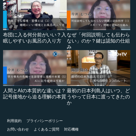
布団に入る何分前がいい？入
なぜ「何回説明しても伝わら
眠しやすいお風呂の入り方
ない」のか？鍵は認知の仕組
み
人間とAIの本質的な違いは？
最初の日本列島人はいつ、ど
記号接地から迫る理解の本質
うやって日本に渡ってきたの
か
利用規約
プライバシーポリシー
お問い合わせ
よくあるご質問
対応機種