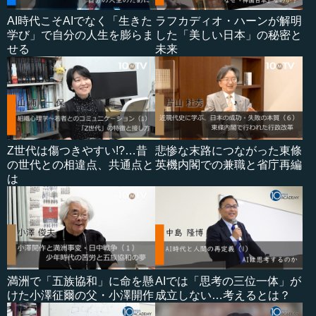
AI時代こそAIでなく「生きた
ラフカディオ・ハーンが解明
学び」で自分の人生を膨らま
した「美しい日本」の秘密と
せる
未来
Z世代は傷つきやすい!?…昔
悲惨な末路につながった東條
の世代との相違点、共通点と
英機内閣での兼職と省庁再編
は
満洲で「五族協和」に命を懸
AIでは「思考の三位一体」が
けた小澤征爾の父・小澤開作
成立しない…考えるとは？