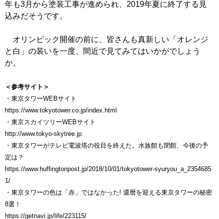
年も3月から塗装工事が進められ、2019年夏に終了する見
込みだそうです。
オリンピック開催の前に、皆さんも真新しい「オレンジ
と白」の装いを一度、間近で見てみてはいかがでしょう
か。
＜参考サイト＞
・東京タワーWEBサイト
https://www.tokyotower.co.jp/index.html
・東京スカイツリーWEBサイト
http://www.tokyo-skytree.jp
・東京タワーがテレビ電波塔の役目を終えた。水族館も閉館、今後の予
定は？
https://www.huffingtonpost.jp/2018/10/01/tokyotower-syuryou_a_2354685
1/
・東京タワーの色は「赤」ではなかった! 還暦を迎える東京タワーの秘密
8選！
https://getnavi.jp/life/223115/