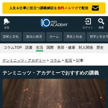
人生＆仕事に役立つ講義解説を
無料メルマガ
で配信
注目
ログイン
検索
芸術と文化
政治と経済
ホーム
歴史と社会
哲学と生き
コラムTOP
読書
生活
国際
美容・健康
対人関係
歴史
テンミニッツ・アカデミー
コラム
生活
記事
テンミニッツ・アカデミーでおすすめの講義