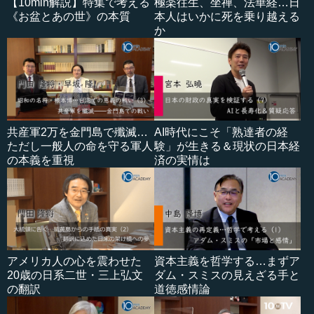
【10min解説】特集で考える
極楽往生、坐禅、法華経…日
《お盆とあの世》の本質
本人はいかに死を乗り越える
か
共産軍2万を金門島で殲滅…
AI時代にこそ「熟達者の経
ただし一般人の命を守る軍人
験」が生きる＆現状の日本経
の本義を重視
済の実情は
アメリカ人の心を震わせた
資本主義を哲学する…まずア
20歳の日系二世・三上弘文
ダム・スミスの見えざる手と
の翻訳
道徳感情論