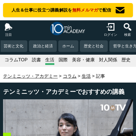
人生＆仕事に役立つ講義解説を
無料メルマガ
で配信
注目
ログイン
検索
芸術と文化
政治と経済
ホーム
歴史と社会
哲学と生き
コラムTOP
読書
生活
国際
美容・健康
対人関係
歴史
テンミニッツ・アカデミー
コラム
生活
記事
テンミニッツ・アカデミーでおすすめの講義