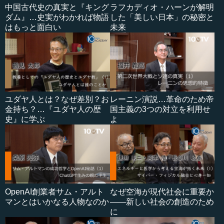
中国古代史の真実と『キング
ラフカディオ・ハーンが解明
ダム』…史実がわかれば物語
した「美しい日本」の秘密と
はもっと面白い
未来
ユダヤ人とは？なぜ差別？お
レーニン演説…革命のため帝
金持ち？…『ユダヤ人の歴
国主義の3つの対立を利用せ
史』に学ぶ
よ
OpenAI創業者サム・アルト
なぜ空海が現代社会に重要か
マンとはいかなる人物なのか
――新しい社会の創造のため
に