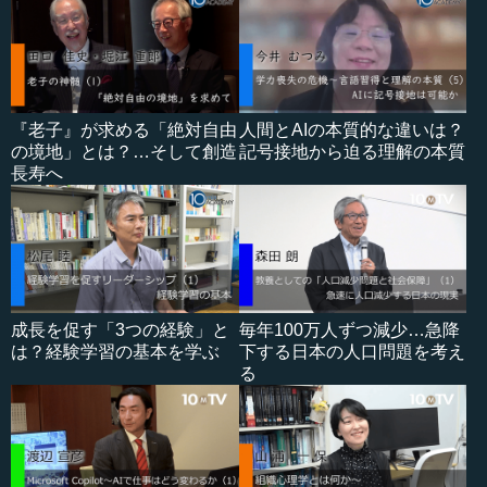
『老子』が求める「絶対自由
人間とAIの本質的な違いは？
の境地」とは？…そして創造
記号接地から迫る理解の本質
長寿へ
成長を促す「3つの経験」と
毎年100万人ずつ減少…急降
は？経験学習の基本を学ぶ
下する日本の人口問題を考え
る