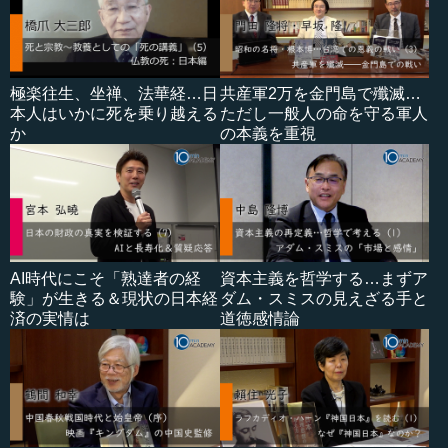
極楽往生、坐禅、法華経…日
共産軍2万を金門島で殲滅…
本人はいかに死を乗り越える
ただし一般人の命を守る軍人
か
の本義を重視
AI時代にこそ「熟達者の経
資本主義を哲学する…まずア
験」が生きる＆現状の日本経
ダム・スミスの見えざる手と
済の実情は
道徳感情論