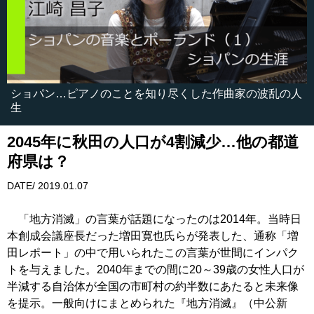
ショパン…ピアノのことを知り尽くした作曲家の波乱の人
生
2045年に秋田の人口が4割減少…他の都道
府県は？
DATE/ 2019.01.07
「地方消滅」の言葉が話題になったのは2014年。当時日
本創成会議座長だった増田寛也氏らが発表した、通称「増
田レポート」の中で用いられたこの言葉が世間にインパク
トを与えました。2040年までの間に20～39歳の女性人口が
半減する自治体が全国の市町村の約半数にあたると未来像
を提示。一般向けにまとめられた『地方消滅』（中公新