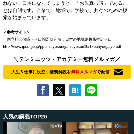
れない」日本になってしまうと、「お先真っ暗」であるこ
とは自明です。企業で、地域で、学校で、共存のための模
索が始まっています。
＜参考サイト＞
・国立社会保障・人口問題研究所：日本の地域別将来推計人口
http://www.ipss.go.jp/pp-shicyoson/j/shicyoson18/1kouhyo/gaiyo.pdf
＼テンミニッツ・アカデミー無料メルマガ／
人生＆仕事に役立つ講義解説を
無料メルマガ
で配信
人気の講義TOP20