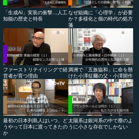
「生成AI」実装の衝撃…人工
なぜ組織に「心理学」が必要
知能の歴史と特長
か？多様化と個の時代の処方
箋
ファーストリテイリングで経
満洲で「五族協和」に命を懸
営者が育つ理由
けた小澤征爾の父・小澤開作
最初の日本列島人はいつ、ど
太陽系は銀河系の中で塵のよ
うやって日本に渡ってきたの
うに小さな存在でしかない
か