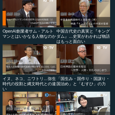
OpenAI創業者サム・アルト
中国古代史の真実と『キング
マンとはいかなる人物なのか
ダム』…史実がわかれば物語
はもっと面白い
イヌ、ネコ、ニワトリ…弥生
「国生み・国作り・国譲り・
時代の役割と縄文時代との違
国治め」と「むすひ」の力
い