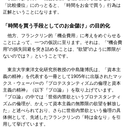
「比較優位」にのっとると、「時間をお金で買う」行為は
正解ということになります。
「時間を買う手段としてのお金儲け」の目的化
他方、フランクリン的「機会費用」に考えをめぐらせる
ことによって、一つの仮説に至ります。それは、「“機会費
用”の損失回避を突き詰めることは、“欲望”のように際限が
ないのでは？」ということです。
東京大学東洋文化研究所教授の中島隆博氏は、「資本主
義の精神」を代表する一冊として1905年に出版されたマッ
クス・ウェーバーの『プロテスタンティズムの倫理と資本
主義の精神』（以下『プロ論』）を取り上げています。
『プロ論』の中では「世俗内禁欲というプロテスタンティ
ズムの倫理が、かえって資本主義の無際限の欲望を解放し
た」と述べられており、さらに世俗内禁欲という倫理の具
体例として、先述したフランクリンの「時は金なり」を引
用して挙げています。