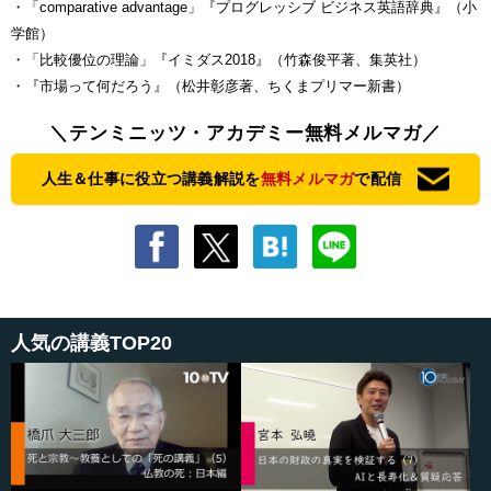
・「comparative advantage」『プログレッシブ ビジネス英語辞典』（小
学館）
・「比較優位の理論」『イミダス2018』（竹森俊平著、集英社）
・『市場って何だろう』（松井彰彦著、ちくまプリマー新書）
＼テンミニッツ・アカデミー無料メルマガ／
人生＆仕事に役立つ講義解説を
無料メルマガ
で配信
人気の講義TOP20