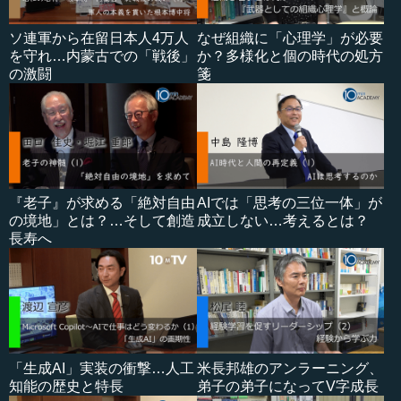
ソ連軍から在留日本人4万人
なぜ組織に「心理学」が必要
を守れ…内蒙古での「戦後」
か？多様化と個の時代の処方
の激闘
箋
『老子』が求める「絶対自由
AIでは「思考の三位一体」が
の境地」とは？…そして創造
成立しない…考えるとは？
長寿へ
「生成AI」実装の衝撃…人工
米長邦雄のアンラーニング、
知能の歴史と特長
弟子の弟子になってV字成長