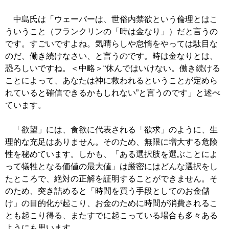
中島氏は「ウェーバーは、世俗内禁欲という倫理とはこ
ういうこと（フランクリンの「時は金なり」）だと言うの
です。すごいですよね。気晴らしや怠惰をやっては駄目な
のだ、働き続けなさい、と言うのです。時は金なりとは、
恐ろしいですね。＜中略＞“休んではいけない。働き続ける
ことによって、あなたは神に救われるということが定めら
れていると確信できるかもしれない”と言うのです」と述べ
ています。
「欲望」には、食欲に代表される「欲求」のように、生
理的な充足はありません。そのため、無限に増大する危険
性を秘めています。しかも、「ある選択肢を選ぶことによ
って犠牲となる価値の最大値」は厳密にはどんな選択をし
たところで、絶対の正解を証明することができません。そ
のため、突き詰めると「時間を買う手段としてのお金儲
け」の目的化が起こり、お金のために時間が消費されるこ
とも起こり得る、またすでに起こっている場合も多々ある
ようにも思います。