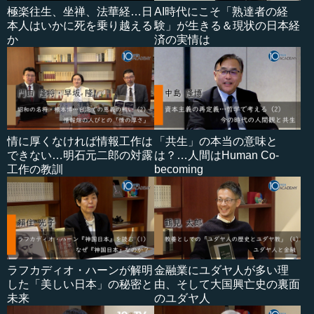
極楽往生、坐禅、法華経…日
AI時代にこそ「熟達者の経
本人はいかに死を乗り越える
験」が生きる＆現状の日本経
か
済の実情は
情に厚くなければ情報工作は
「共生」の本当の意味と
できない…明石元二郎の対露
は？…人間はHuman Co-
工作の教訓
becoming
ラフカディオ・ハーンが解明
金融業にユダヤ人が多い理
した「美しい日本」の秘密と
由、そして大国興亡史の裏面
未来
のユダヤ人