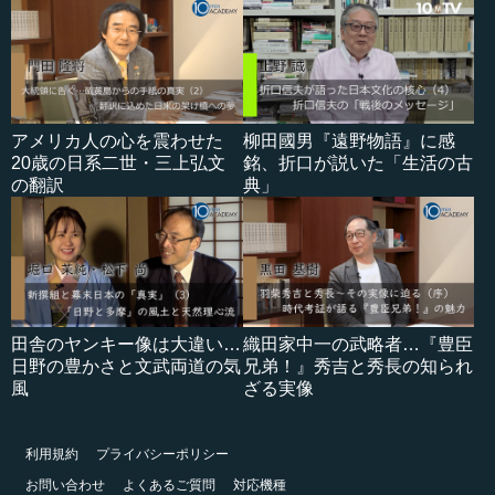
アメリカ人の心を震わせた
柳田國男『遠野物語』に感
20歳の日系二世・三上弘文
銘、折口が説いた「生活の古
の翻訳
典」
田舎のヤンキー像は大違い…
織田家中一の武略者…『豊臣
日野の豊かさと文武両道の気
兄弟！』秀吉と秀長の知られ
風
ざる実像
利用規約
プライバシーポリシー
お問い合わせ
よくあるご質問
対応機種