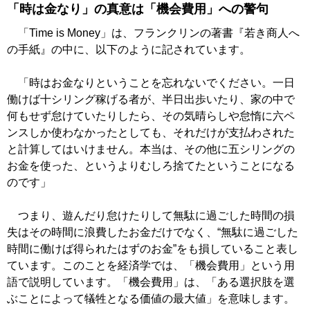
「時は金なり」の真意は「機会費用」への警句
「Time is Money」は、フランクリンの著書『若き商人へ
の手紙』の中に、以下のように記されています。
「時はお金なりということを忘れないでください。一日
働けば十シリング稼げる者が、半日出歩いたり、家の中で
何もせず怠けていたりしたら、その気晴らしや怠惰に六ペ
ンスしか使わなかったとしても、それだけが支払わされた
と計算してはいけません。本当は、その他に五シリングの
お金を使った、というよりむしろ捨てたということになる
のです」
つまり、遊んだり怠けたりして無駄に過ごした時間の損
失はその時間に浪費したお金だけでなく、“無駄に過ごした
時間に働けば得られたはずのお金”をも損していること表し
ています。このことを経済学では、「機会費用」という用
語で説明しています。「機会費用」は、「ある選択肢を選
ぶことによって犠牲となる価値の最大値」を意味します。