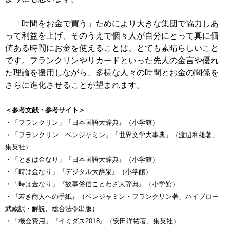
「時間をお金で買う」ためにより大きな集団で協力しあ
って利益を上げ、そのうえで個々人が自分にとって真に価
値ある時間にお金を使えることは、とても素晴らしいこと
です。フランクリンやリカードといった先人の金言や優れ
た理論を援用しながら、多様な人々の時間とお金の関係を
さらに進化させることが望まれます。
＜参考文献・参考サイト＞
・「フランクリン」『日本国語大辞典』（小学館）
・「フランクリン ベンジャミン」『世界文学大事典』（渡辺利雄著、
集英社）
・「ときは金なり」『日本国語大辞典』（小学館）
・「時は金なり」『デジタル大辞泉』（小学館）
・「時は金なり」『故事俗信ことわざ大辞典』（小学館）
・『若き商人への手紙』（ベンジャミン・フランクリン著、ハイブロー
武蔵訳・解説、総合法令出版）
・「機会費用」『イミダス2018』（安田洋祐著、集英社）