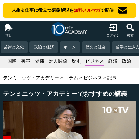
人生＆仕事に役立つ講義解説を
無料メルマガ
で配信
注目
ログイン
検索
芸術と文化
政治と経済
ホーム
歴史と社会
哲学と生き
活
国際
美容・健康
対人関係
歴史
ビジネス
経済
政治
テンミニッツ・アカデミー
コラム
ビジネス
記事
テンミニッツ・アカデミーでおすすめの講義