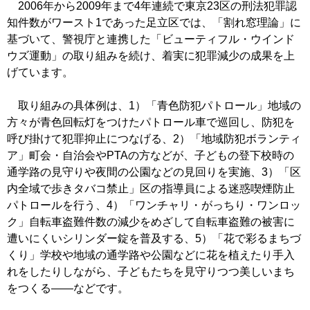
2006年から2009年まで4年連続で東京23区の刑法犯罪認
知件数がワースト1であった足立区では、「割れ窓理論」に
基づいて、警視庁と連携した「ビューティフル・ウインド
ウズ運動」の取り組みを続け、着実に犯罪減少の成果を上
げています。
取り組みの具体例は、1）「青色防犯パトロール」地域の
方々が青色回転灯をつけたパトロール車で巡回し、防犯を
呼び掛けて犯罪抑止につなげる、2）「地域防犯ボランティ
ア」町会・自治会やPTAの方などが、子どもの登下校時の
通学路の見守りや夜間の公園などの見回りを実施、3）「区
内全域で歩きタバコ禁止」区の指導員による迷惑喫煙防止
パトロールを行う、4）「ワンチャリ・がっちり・ワンロッ
ク」自転車盗難件数の減少をめざして自転車盗難の被害に
遭いにくいシリンダー錠を普及する、5）「花で彩るまちづ
くり」学校や地域の通学路や公園などに花を植えたり手入
れをしたりしながら、子どもたちを見守りつつ美しいまち
をつくる――などです。