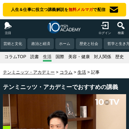
人生＆仕事に役立つ講義解説を
無料メルマガ
で配信
注目
ログイン
検索
芸術と文化
政治と経済
ホーム
歴史と社会
哲学と生き
コラムTOP
読書
生活
国際
美容・健康
対人関係
歴史
テンミニッツ・アカデミー
コラム
生活
記事
テンミニッツ・アカデミーでおすすめの講義