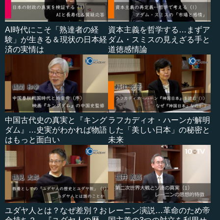
AI時代にこそ「熟達者の経
資本主義を哲学する…まずア
験」が生きる＆現状の日本経
ダム・スミスの見えざる手と
済の実情は
道徳感情論
中国古代史の真実と『キング
ラフカディオ・ハーンが解明
ダム』…史実がわかれば物語
した「美しい日本」の秘密と
はもっと面白い
未来
ユダヤ人とは？なぜ差別？お
レーニン演説…革命のため帝