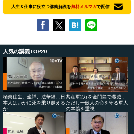
人生＆仕事に役立つ講義解説を
無料メルマガ
で配信
人気の講義TOP20
極楽往生、坐禅、法華経…日
共産軍2万を金門島で殲滅…
本人はいかに死を乗り越える
ただし一般人の命を守る軍人
か
の本義を重視