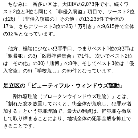
ちなみに一番多い区は、大田区の2,073件です。続くワー
スト2位と3位も同じく「非侵入窃盗」項目で、ワースト2位
は26)「〔非侵入窃盗の〕その他」の13,235件で全体の
17％、さらにワースト3位の25)「万引き」の9,615件で全体
の12％となっています。
他方、極端に少ない犯罪手口、つまりベスト1位の犯罪は
「粗暴犯」の3)「凶器準備集合」で1件。 次いでベスト2位
は「その他」の30)「賭博」の8件、そしてベスト3位は「侵
入窃盗」の9)「学校荒し」の66件となっています。
足立区の「ビューティフル・ウィンドウズ運動」
「割れ窓理論（ブロークンウインドウズ理論）」とは、
「割れた窓を放置しておくと、街全体が荒廃し、犯罪が増
加する」という犯罪理論で、最大の利点は、軽犯罪を徹底
して取り締まることにより、地域全体の犯罪全般を抑止で
きることです。