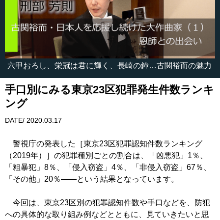
六甲おろし、栄冠は君に輝く、長崎の鐘…古関裕而の魅力
手口別にみる東京23区犯罪発生件数ランキ
ング
DATE/ 2020.03.17
警視庁の発表した［東京23区犯罪認知件数ランキング
（2019年）］の犯罪種別ごとの割合は、「凶悪犯」1％、
「粗暴犯」8％、「侵入窃盗」4％、「非侵入窃盗」67％、
「その他」20％――という結果となっています。
今回は、東京23区別の犯罪認知件数や手口などを、防犯
への具体的な取り組み例などとともに、見ていきたいと思