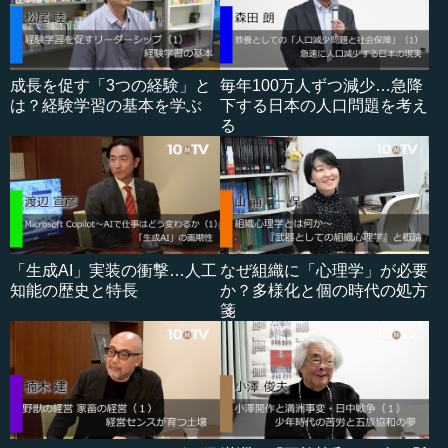
成長を促す「3つの経験」と
毎年100万人ずつ減少…急降
は？経験学習の基本を学ぶ
下する日本の人口問題を考え
る
「生成AI」実装の衝撃…人工
なぜ組織に「心理学」が必要
知能の歴史と特長
か？多様化と個の時代の処方
箋