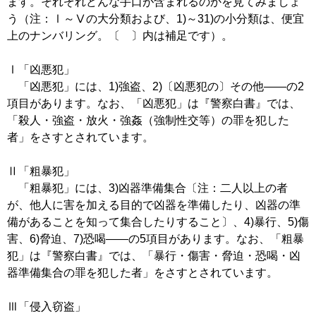
ます。それぞれどんな手口が含まれるのかを見てみましょ
う（注：Ⅰ～Ⅴの大分類および、1)～31)の小分類は、便宜
上のナンバリング。〔 〕内は補足です）。
Ⅰ「凶悪犯」
「凶悪犯」には、1)強盗、2)〔凶悪犯の〕その他――の2
項目があります。なお、「凶悪犯」は『警察白書』では、
「殺人・強盗・放火・強姦（強制性交等）の罪を犯した
者」をさすとされています。
Ⅱ「粗暴犯」
「粗暴犯」には、3)凶器準備集合〔注：二人以上の者
が、他人に害を加える目的で凶器を準備したり、凶器の準
備があることを知って集合したりすること〕、4)暴行、5)傷
害、6)脅迫、7)恐喝――の5項目があります。なお、「粗暴
犯」は『警察白書』では、「暴行・傷害・脅迫・恐喝・凶
器準備集合の罪を犯した者」をさすとされています。
Ⅲ「侵入窃盗」