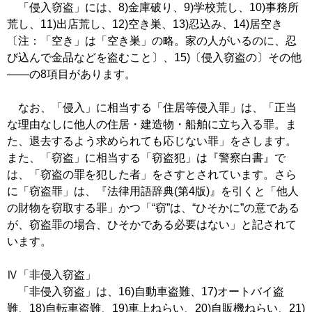
「侵入窃盗」には、8)金庫破り、9)学校荒し、10)事務所
荒し、11)出店荒し、12)空き巣、13)忍込み、14)居空き
〔注：「空き」は「空き巣」の略。家の人がいるのに、忍
び込んで金品などを盗むこと〕、15)〔侵入窃盗の〕その他
――の8項目があります。
なお、「侵入」に相当する「住居等侵入罪」は、「正当
な理由なしに他人の住居・建造物・船舶に立ち入る罪。ま
た、退去するよう求められても応じない罪」をさします。
また、「窃盗」に相当する「窃盗犯」は『警察白書』で
は、「窃盗の罪を犯した者」をさすとされています。さら
に「窃盗罪」は、『法律用語辞典(第4版)』を引くと「他人
の財物を窃取する罪」かつ「“窃”は、“ひそかに”の意である
が、窃盗罪の場合、ひそかである必要はない」と記されて
います。
Ⅳ「非侵入窃盗」
「非侵入窃盗」は、16)自動車盗難、17)オートバイ盗
難、18)自転車盗難、19)車上ねらい、20)自販機ねらい、21)