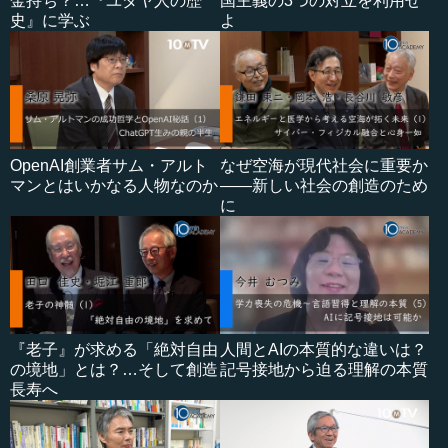
金持ち？…『ユダヤ人の歴
国主義の3つの対立を利用せ
史』に学ぶ
よ
OpenAI創業者サム・アルト
なぜ空海が現代社会に重要か
マンとはいかなる人物なのか
――新しい社会の創造のため
に
『老子』が求める「絶対自由
人間とAIの本質的な違いは？
の境地」とは？…そして創造
記号接地から迫る理解の本質
長寿へ