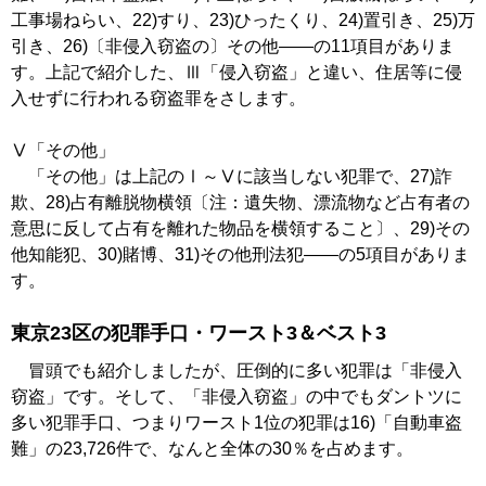
工事場ねらい、22)すり、23)ひったくり、24)置引き、25)万
引き、26)〔非侵入窃盗の〕その他――の11項目がありま
す。上記で紹介した、Ⅲ「侵入窃盗」と違い、住居等に侵
入せずに行われる窃盗罪をさします。
Ⅴ「その他」
「その他」は上記のⅠ～Ⅴに該当しない犯罪で、27)詐
欺、28)占有離脱物横領〔注：遺失物、漂流物など占有者の
意思に反して占有を離れた物品を横領すること〕、29)その
他知能犯、30)賭博、31)その他刑法犯――の5項目がありま
す。
東京23区の犯罪手口・ワースト3＆ベスト3
冒頭でも紹介しましたが、圧倒的に多い犯罪は「非侵入
窃盗」です。そして、「非侵入窃盗」の中でもダントツに
多い犯罪手口、つまりワースト1位の犯罪は16)「自動車盗
難」の23,726件で、なんと全体の30％を占めます。