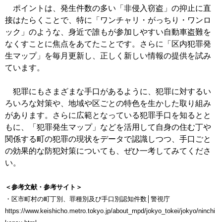
ポイントは、発生件数の多い「非侵入窃盗」の抑止に直
接はたらくことで、特に「ワンチャリ・がっちり・ワンロ
ック」のような、身近で誰もが参加しやすい自動車盗難を
なくすことに焦点をあてたことです。さらに「区内犯罪発
生マップ」を毎月更新し、正しく新しい情報の提供を試み
ています。
犯罪にもさまざまな手口があるように、犯罪に対するい
ろいろな対策や、地域や区ごとの特色を生かした取り組み
があります。さらに広範となっている犯罪手口を知るとと
もに、「犯罪発生マップ」などを活用して自身の住む丁や
関係する町の犯罪の現状をデータで認識しつつ、手口ごと
の効果的な防犯対策についても、ぜひ一考してみてくださ
い。
＜参考文献・参考サイト＞
・区市町村の町丁別、罪種別及び手口別認知件数│警視庁
https://www.keishicho.metro.tokyo.jp/about_mpd/jokyo_tokei/jokyo/ninchi