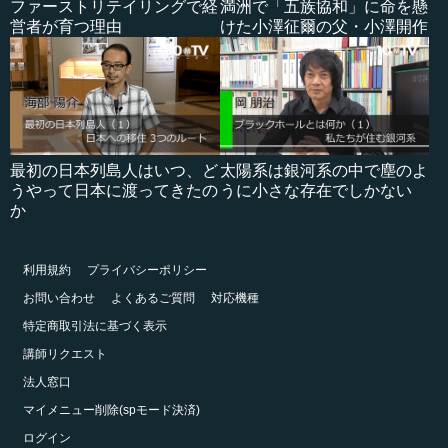
ファーストリテイリングで経
満洲で「五族協和」に命を懸
営者が育つ理由
けた小澤征爾の父・小澤開作
最初の日本列島人はいつ、ど
太陽系は銀河系の中で塵のよ
うやって日本に渡ってきたの
うに小さな存在でしかない
か
利用規約
プライバシーポリシー
お問い合わせ
よくあるご質問
対応機種
特定商取引法に基づく表示
講師リクエスト
法人窓口
マイメニュー削除(spモード決済)
ログイン