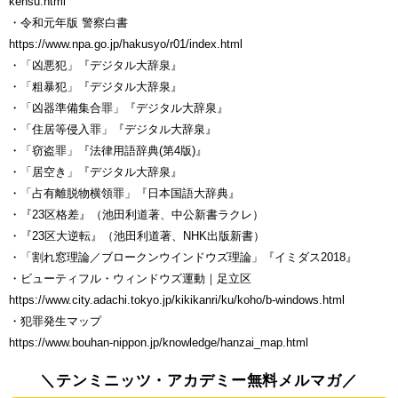
kensu.html
・令和元年版 警察白書
https://www.npa.go.jp/hakusyo/r01/index.html
・「凶悪犯」『デジタル大辞泉』
・「粗暴犯」『デジタル大辞泉』
・「凶器準備集合罪」『デジタル大辞泉』
・「住居等侵入罪」『デジタル大辞泉』
・「窃盗罪」『法律用語辞典(第4版)』
・「居空き」『デジタル大辞泉』
・「占有離脱物横領罪」『日本国語大辞典』
・『23区格差』（池田利道著、中公新書ラクレ）
・『23区大逆転』（池田利道著、NHK出版新書）
・「割れ窓理論／ブロークンウインドウズ理論」『イミダス2018』
・ビューティフル・ウィンドウズ運動｜足立区
https://www.city.adachi.tokyo.jp/kikikanri/ku/koho/b-windows.html
・犯罪発生マップ
https://www.bouhan-nippon.jp/knowledge/hanzai_map.html
＼テンミニッツ・アカデミー無料メルマガ／