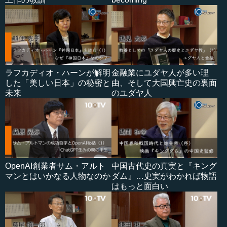
ラフカディオ・ハーンが解明
金融業にユダヤ人が多い理
した「美しい日本」の秘密と
由、そして大国興亡史の裏面
未来
のユダヤ人
OpenAI創業者サム・アルト
中国古代史の真実と『キング
マンとはいかなる人物なのか
ダム』…史実がわかれば物語
はもっと面白い