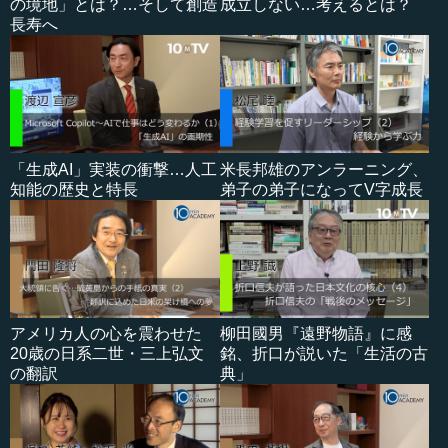
の境地」とは？…そして創造
成立しない…考えるとは？
長寿へ
「生成AI」実装の衝撃…人工
米長邦雄のアンラーニング、
知能の歴史と特長
弟子の弟子になってV字成長
アメリカ人の心を震わせた
柳田國男『遠野物語』に感
20歳の日系二世・三上弘文
銘、折口が説いた「生活の古
の翻訳
典」