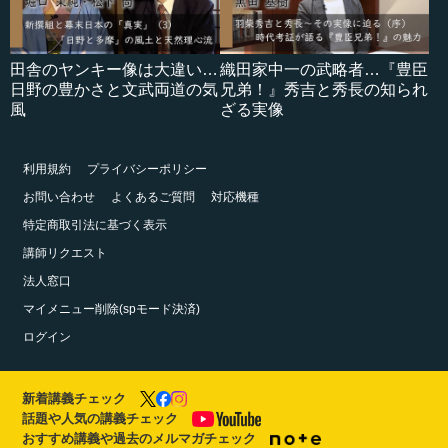
田舎のヤンキー像は大違い…
織田家中一の武略者…『豊臣
日野の豊かさと文武両道の気
兄弟！』秀吉と秀長の知られ
風
ざる実像
利用規約
プライバシーポリシー
お問い合わせ
よくあるご質問
対応機種
特定商取引法に基づく表示
講師リクエスト
法人窓口
マイメニュー削除(spモード決済)
ログイン
新着講義チェック
話題や人気の講義チェック
おすすめ講義や過去のメルマガチェック