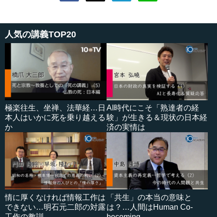
人気の講義TOP20
極楽往生、坐禅、法華経…日
AI時代にこそ「熟達者の経
本人はいかに死を乗り越える
験」が生きる＆現状の日本経
か
済の実情は
情に厚くなければ情報工作は
「共生」の本当の意味と
できない…明石元二郎の対露
は？…人間はHuman Co-
工作の教訓
becoming