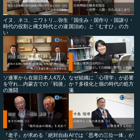
イヌ、ネコ、ニワトリ…弥生
「国生み・国作り・国譲り・
時代の役割と縄文時代との違
国治め」と「むすひ」の力
い
ソ連軍から在留日本人4万人
なぜ組織に「心理学」が必要
を守れ…内蒙古での「戦後」
か？多様化と個の時代の処方
の激闘
箋
『老子』が求める「絶対自由
AIでは「思考の三位一体」が