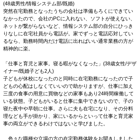
(48歳男性/情報システム部/既婚)
突然在宅勤務となったうちの会社は準備もろくにできてい
なかったので、会社のPCに入れない、ソフトが使えない、
ネットが繋がらないなど、情報システム部の自分にひっき
りなしに在宅社員から電話が。家でずっと電話応対してい
るなら、勤務時間内だけ電話に出ればいい通常業務の方が
精神的に楽。
「仕事と育児と家事。寝る暇がなくなった」(38歳女性/デザ
イナー/既婚子ども2人)
子どもが休校になったのと同時に在宅勤務になったので子
どもの心配はしなくていいので助かりますが、仕事に加え
三度の食事の用意に買物などの家事もあり24時間稼働して
いる状態。子どもがいると仕事に集中できないので、子の
寝た夜中や早朝に仕事。さらに夫も在宅になり、その分料
理なども手が掛かり、家にいるからといって仕事と育児家
事の両立ができるわけではないと学びました。
色々な職種や立場の方の在宅勤務体験をお聞きしました