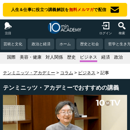
人生＆仕事に役立つ講義解説を
無料メルマガ
で配信
注目
ログイン
検索
芸術と文化
政治と経済
ホーム
歴史と社会
哲学と生き
活
国際
美容・健康
対人関係
歴史
ビジネス
経済
政治
テンミニッツ・アカデミー
コラム
ビジネス
記事
テンミニッツ・アカデミーでおすすめの講義