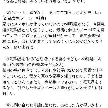
トを感じ対処に困っている方達もいるようです。
「家にネット回線がなく、あわてて加入しお金が厳しい」
(27歳女性/メーカー/独身)
家ではスマホしか使っていないのでwifi環境がなく、今回急
遽在宅勤務となり慌てました。最初は会社のノートPCを持
ってカフェに通いましたが毎日だと辛くて、結局急遽光回
線に加入。会社が経費として認めてくれるのか分かりませ
んが、痛い出費に。
「在宅勤務を”休み”と勘違いする妻や子どもへの対処に困
る」(40歳男性/金融/既婚子ども2人)
都内の狭小住宅では自分の仕事部屋はないので居間で仕事
をしていると、妻から買物や家事を頼まれたり、子どもは
遊んでと絡んできたり、全然集中できない。在宅勤務をす
るなら、独立した仕事スペースの確保がないと子持ちには
難しい。
「常に問い合わせ電話に追われ、出社した方が早いかも」