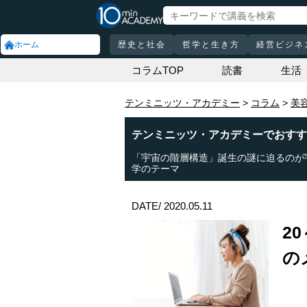
ホーム
歴史と社会
哲学と生き方
経営ビジネ
コラムTOP
読書
生活
テンミニッツ・アカデミー
コラム
美
テンミニッツ・アカデミーでおすす
「宇宙の階層構造」誕生の謎に迫るのが
学のテーマ
DATE/ 2020.05.11
2
の