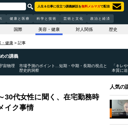
人生＆仕事に役立つ講義解説を
無料メルマガ
で配信
ス
健康と医療
科学と技術
芸術と文化
政治と経済
国際
美容・健康
対人関係
歴史
容・健康
記事
めの講義
宇宙物理
市場予測のポイント…短期・中期・長期の視点と
「キレや
歴史的洞察
本質に迫
人気の講
0～30代女性に聞く、在宅勤務時
メイク事情