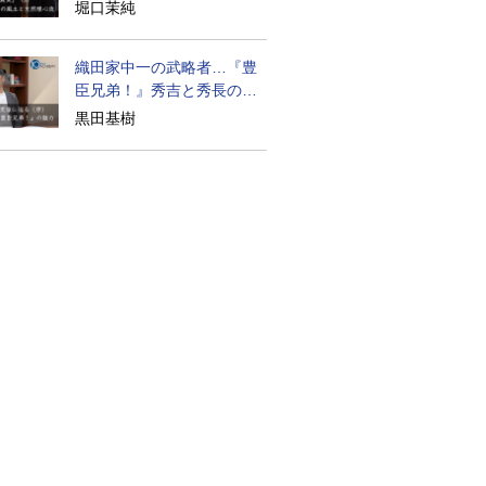
道の気風
堀口茉純
織田家中一の武略者…『豊
臣兄弟！』秀吉と秀長の知
られざる実像
黒田基樹