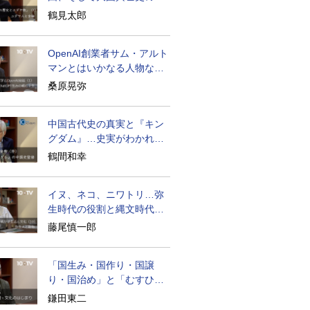
面のユダヤ人
鶴見太郎
OpenAI創業者サム・アルト
マンとはいかなる人物なの
か
桑原晃弥
中国古代史の真実と『キン
グダム』…史実がわかれば
物語はもっと面白い
鶴間和幸
イヌ、ネコ、ニワトリ…弥
生時代の役割と縄文時代と
の違い
藤尾慎一郎
「国生み・国作り・国譲
り・国治め」と「むすひ」
の力
鎌田東二