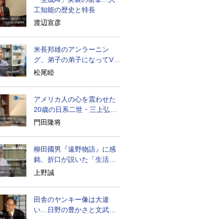
工知能の歴史と特長
渡辺宣彦
米長邦雄のアンラーニン
グ、弟子の弟子になってV字
成長
松尾睦
アメリカ人の心を震わせた
20歳の日系二世・三上弘文
の翻訳
門田隆将
柳田國男『遠野物語』に感
銘、折口が説いた「生活の
古典」
上野誠
田舎のヤンキー像は大違
い…日野の豊かさと文武両