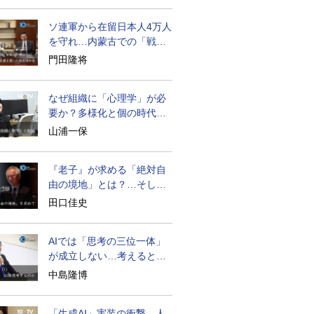
ソ連軍から在留日本人4万人
を守れ…内蒙古での「戦
後」の激闘
門田隆将
なぜ組織に「心理学」が必
要か？多様化と個の時代の
処方箋
山浦一保
『老子』が求める「絶対自
由の境地」とは？…そして
創造長寿へ
田口佳史
AIでは「思考の三位一体」
が成立しない…考えると
は？
中島隆博
「生成AI」実装の衝撃…人