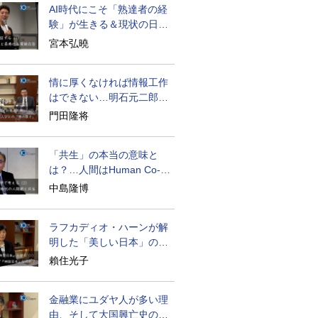
AI時代にこそ「熟達者の経
験」が生きる＆現状の日本
経済の実情は
宮本弘曉
情に厚くなければ情報工作
はできない…明石元二郎の
対露工作の教訓
門田隆将
「共生」の本当の意味と
は？…人間はHuman Co-
becoming
中島隆博
ラフカディオ・ハーンが解
明した「美しい日本」の秘
密と未来
賴住光子
金融業にユダヤ人が多い理
由、そして大国興亡史の裏