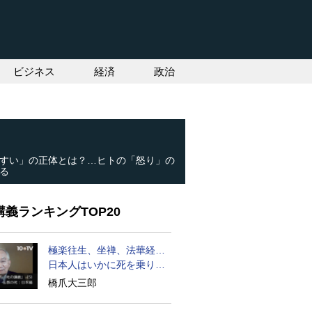
ビジネス
経済
政治
すい」の正体とは？…ヒトの「怒り」の
る
義ランキングTOP20
極楽往生、坐禅、法華経…
日本人はいかに死を乗り越
えるか
橋爪大三郎