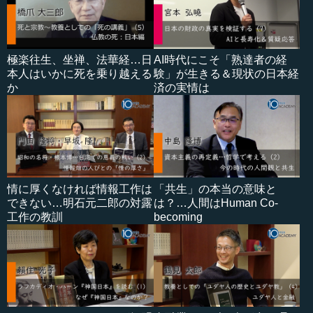
極楽往生、坐禅、法華経…日
AI時代にこそ「熟達者の経
本人はいかに死を乗り越える
験」が生きる＆現状の日本経
か
済の実情は
情に厚くなければ情報工作は
「共生」の本当の意味と
できない…明石元二郎の対露
は？…人間はHuman Co-
工作の教訓
becoming