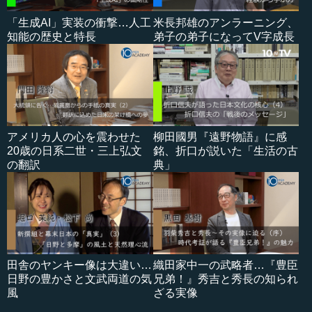
「生成AI」実装の衝撃…人工
米長邦雄のアンラーニング、
知能の歴史と特長
弟子の弟子になってV字成長
アメリカ人の心を震わせた
柳田國男『遠野物語』に感
20歳の日系二世・三上弘文
銘、折口が説いた「生活の古
の翻訳
典」
田舎のヤンキー像は大違い…
織田家中一の武略者…『豊臣
日野の豊かさと文武両道の気
兄弟！』秀吉と秀長の知られ
風
ざる実像