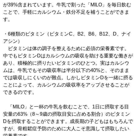
が39%含まれています。牛乳で割った「MILO」を毎日飲む
ことで、手軽にカルシウム・鉄分不足を補うことができま
す。
・6種類のビタミン（ビタミンC、B2、B6、B12、D、ナイ
アシン）
ビタミンは体の調子を整えるために必須の栄養素です。
中でもビタミンDはカルシウムの吸収を助ける重要な働きが
あり、積極的に摂りたいビタミンのひとつ。実はカルシウ
ムは、牛乳でもその吸収率は半分以下の40%と、そのまま
では吸収しにくいのが難点。しかしビタミンDを一緒に摂る
ことによって、カルシウムの吸収率をアップさせることが
できるのです。
「MILO」と一杯の牛乳を飲むことで、1日に摂取する目
安量の63%（8～9歳の摂取目安に占める割合）のビタミン
Dを摂取することができます。成長期の子どもはもちろんで
すが、骨粗鬆症予防のために大人こそ意識して摂取したい
栄養素です。