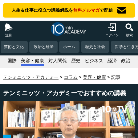
人生＆仕事に役立つ講義解説を
無料メルマガ
で配信
注目
ログイン
検索
芸術と文化
政治と経済
ホーム
歴史と社会
哲学と生き
活
国際
美容・健康
対人関係
歴史
ビジネス
経済
政治
テンミニッツ・アカデミー
コラム
美容・健康
記事
テンミニッツ・アカデミーでおすすめの講義