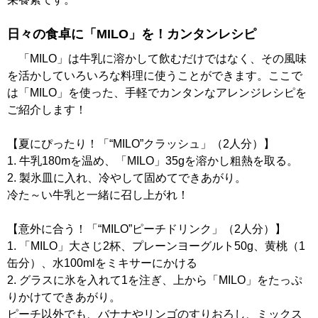
日々の食卓に「MILO」を！カンタンレシピ
「MILO」は牛乳に溶かして飲むだけではなく、その風味
を活かしていろいろな料理に使うことができます。ここで
は「MILO」を使った、手軽でカンタンなアレンジレシピを
ご紹介します！
【夏にぴったり！「“MILO”クラッシュ」（2人分）】
1. 牛乳180mを温め、「MILO」35gを溶かし粗熱を取る。
2. 製氷皿に入れ、冷やして固めてできあがり。
冷た～い牛乳と一緒に召し上がれ！
【意外に合う！「“MILO”ピーチドリンク」（2人分）】
1. 「MILO」大さじ2杯、プレーンヨーグルト50g、黄桃（1
缶分）、水100mlをミキサーにかける
2. グラスに氷を入れて1を注ぎ、上から「MILO」をたっぷ
りかけてできあがり。
ピーチ以外でも、バナナやリンゴのすりおろし、ミックス