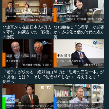
ソ連軍から在留日本人4万人
なぜ組織に「心理学」が必要
を守れ…内蒙古での「戦後」
か？多様化と個の時代の処方
の激闘
箋
『老子』が求める「絶対自由
AIでは「思考の三位一体」が
の境地」とは？…そして創造
成立しない…考えるとは？
長寿へ