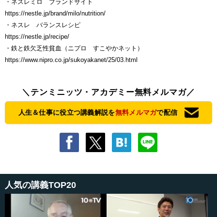
・ネスレミロ ブランドサイト
https://nestle.jp/brand/milo/nutrition/
・ネスレ バランスレシピ
https://nestle.jp/recipe/
・鉄と鉄欠乏性貧血（ニプロ すこやかネット）
https://www.nipro.co.jp/sukoyakanet/25/03.html
＼テンミニッツ・アカデミー無料メルマガ／
人生＆仕事に役立つ講義解説を
無料メルマガ
で配信
人気の講義TOP20