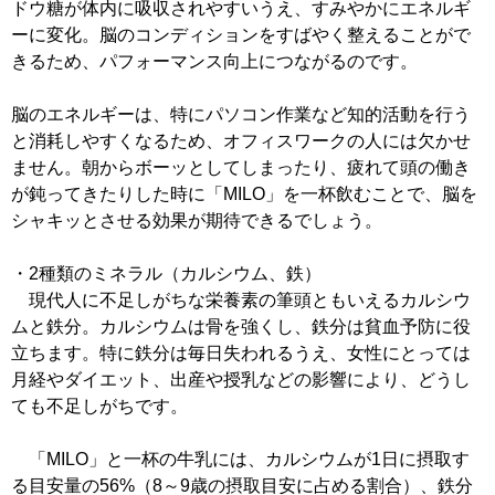
ドウ糖が体内に吸収されやすいうえ、すみやかにエネルギ
ーに変化。脳のコンディションをすばやく整えることがで
きるため、パフォーマンス向上につながるのです。
脳のエネルギーは、特にパソコン作業など知的活動を行う
と消耗しやすくなるため、オフィスワークの人には欠かせ
ません。朝からボーッとしてしまったり、疲れて頭の働き
が鈍ってきたりした時に「MILO」を一杯飲むことで、脳を
シャキッとさせる効果が期待できるでしょう。
・2種類のミネラル（カルシウム、鉄）
現代人に不足しがちな栄養素の筆頭ともいえるカルシウ
ムと鉄分。カルシウムは骨を強くし、鉄分は貧血予防に役
立ちます。特に鉄分は毎日失われるうえ、女性にとっては
月経やダイエット、出産や授乳などの影響により、どうし
ても不足しがちです。
「MILO」と一杯の牛乳には、カルシウムが1日に摂取す
る目安量の56%（8～9歳の摂取目安に占める割合）、鉄分