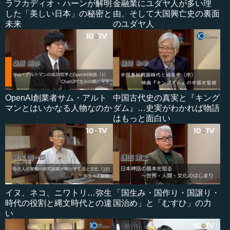
ラフカディオ・ハーンが解明
金融業にユダヤ人が多い理
した「美しい日本」の秘密と
由、そして大国興亡史の裏面
未来
のユダヤ人
OpenAI創業者サム・アルト
中国古代史の真実と『キング
マンとはいかなる人物なのか
ダム』…史実がわかれば物語
はもっと面白い
イヌ、ネコ、ニワトリ…弥生
「国生み・国作り・国譲り・
時代の役割と縄文時代との違
国治め」と「むすひ」の力
い