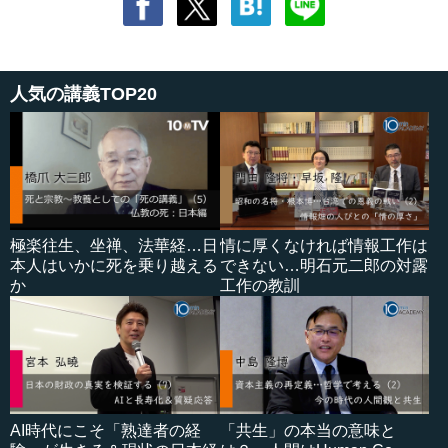
人気の講義TOP20
極楽往生、坐禅、法華経…日
情に厚くなければ情報工作は
本人はいかに死を乗り越える
できない…明石元二郎の対露
か
工作の教訓
AI時代にこそ「熟達者の経
「共生」の本当の意味と