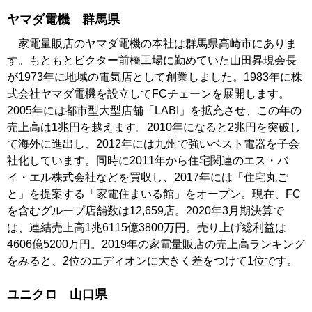
ヤマダ電機 群馬県
家電量販店のヤマダ電機の本社は群馬県高崎市にありま
す。もともとビクター前橋工場に勤めていた山田昇現会長
が1973年に地域の電気店として創業しました。1983年に株
式会社ヤマダ電機を設立してFCチェーンを展開します。
2005年には都市型大型店舗「LABI」を拡充させ、この年の
売上高は1兆円を越えます。2010年になると2兆円を突破し
て海外に進出し、2012年には九州で強いベスト電器を子会
社化しています。同時に2011年から住宅関連のエス・バ
イ・エル株式会社などを買収し、2017年には「住宅丸ご
と」を提案する「家電住まいる館」をオープン。現在、FC
を含むグループ店舗数は12,659店。2020年3月期決算で
は、連結売上高1兆6115億3800万円。売り上げ総利益は
4606億5200万円。2019年の家電量販店の売上高ランキング
をみると、2位のエディオンに大きく差をつけて1位です。
ユニクロ 山口県