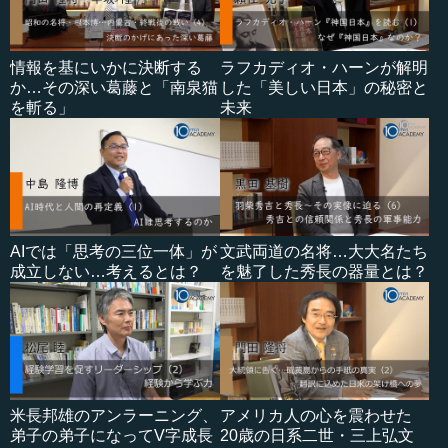
情報を基にいかに決断する
ラフカディオ・ハーンが解明
か…その深い葛藤と「南泉猫
した「美しい日本」の秘密と
を斬る」
未来
AIでは「思考の三位一体」が
文武両道の名将…大大名たち
成立しない…考えるとは？
を魅了した秀長の器量とは？
米長邦雄のアンラーニング、
アメリカ人の心を震わせた
弟子の弟子になってV字成長
20歳の日系二世・三上弘文