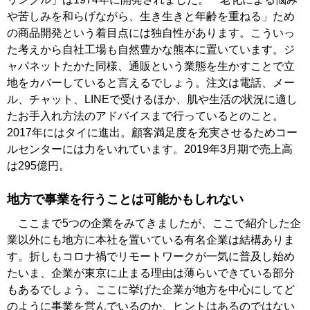
や苦しみを和らげながら、生き生きと年齢を重ねる」ため
の商品開発という着目点には独自性があります。こういっ
た考えから自社工場も自然豊かな熊本に置いています。ジ
ャパネットたかた同様、通販という業態を生かすことで立
地をカバーしていると言えるでしょう。注文は電話、メー
ル、チャット、LINEで受けるほか、肌や生活の状況に適し
たお手入れ方法のアドバイスまで行っているとのこと。
2017年にはタイに進出。顧客満足度を充実させるためコー
ルセンターには力をいれています。2019年3月期で売上高
は295億円。
地方で事業を行うことは可能かもしれない
ここまで5つの企業をみてきましたが、ここで紹介した企
業以外にも地方に本社を置いている有名企業は結構ありま
す。折しもコロナ禍でリモートワークが一気に普及し始め
たいま、企業が東京に止まる理由は薄らいできている部分
もあるでしょう。ここに挙げた企業が地方を中心にしてど
のように事業を営んでいるのか、ヒントはあるのではない