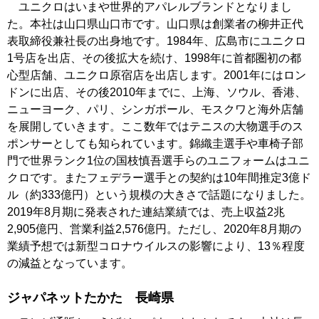
ユニクロはいまや世界的アパレルブランドとなりまし
た。本社は山口県山口市です。山口県は創業者の柳井正代
表取締役兼社長の出身地です。1984年、広島市にユニクロ
1号店を出店、その後拡大を続け、1998年に首都圏初の都
心型店舗、ユニクロ原宿店を出店します。2001年にはロン
ドンに出店、その後2010年までに、上海、ソウル、香港、
ニューヨーク、パリ、シンガポール、モスクワと海外店舗
を展開していきます。ここ数年ではテニスの大物選手のス
ポンサーとしても知られています。錦織圭選手や車椅子部
門で世界ランク1位の国枝慎吾選手らのユニフォームはユニ
クロです。またフェデラー選手との契約は10年間推定3億ド
ル（約333億円）という規模の大きさで話題になりました。
2019年8月期に発表された連結業績では、売上収益2兆
2,905億円、営業利益2,576億円。ただし、2020年8月期の
業績予想では新型コロナウイルスの影響により、13％程度
の減益となっています。
ジャパネットたかた 長崎県