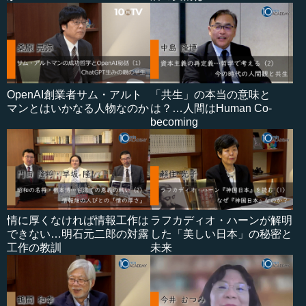
OpenAI創業者サム・アルト
「共生」の本当の意味と
マンとはいかなる人物なのか
は？…人間はHuman Co-
becoming
情に厚くなければ情報工作は
ラフカディオ・ハーンが解明
できない…明石元二郎の対露
した「美しい日本」の秘密と
工作の教訓
未来