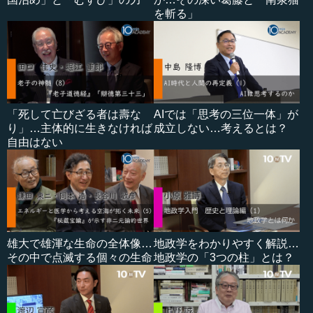
を斬る」
「死して亡びざる者は壽な
AIでは「思考の三位一体」が
り」…主体的に生きなければ
成立しない…考えるとは？
自由はない
雄大で雄渾な生命の全体像…
地政学をわかりやすく解説…
その中で点滅する個々の生命
地政学の「3つの柱」とは？