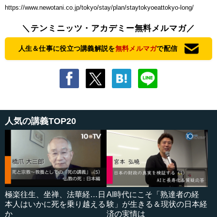
https://www.newotani.co.jp/tokyo/stay/plan/staytokyoeattokyo-long/
＼テンミニッツ・アカデミー無料メルマガ／
人生＆仕事に役立つ講義解説を
無料メルマガ
で配信
人気の講義TOP20
極楽往生、坐禅、法華経…日
AI時代にこそ「熟達者の経
本人はいかに死を乗り越える
験」が生きる＆現状の日本経
か
済の実情は