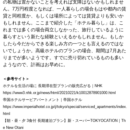
の私物は置かないことを考えれば支障はないかもしれませ
ん。7万円程度となれば、一人暮らしの場合もはや都内の賃
貸と同程度か、もしくは場所によっては賃貸よりも安いか
もしれません。ここまで紹介した「ホテル暮らし」は、こ
れまでは多くの場合両立しなかった、旅行しているように
暮らすという新たな経験といえるかもしれません。もしか
したら今だからできる楽しみ方の一つとも言えるのではな
いでしょうか。高級ホテルのプランの場合、期間は7月あた
りまでが多いようです。すでに売り切れているものも多い
ようなので、計画はお早めに。
＜参考サイト＞
ホテルを生活の場に 長期滞在型プランの販売広がる｜NHK
https://www3.nhk.or.jp/news/html/20210221/k10012878901000.html
帝国ホテルサービアパートメント｜帝国ホテル
https://www.imperialhotel.co.jp/j/tokyo/special/serviced_apartments/index.
html
【朝・昼・夕 3食付 長期連泊プラン】新・スーパーTOKYOCATION｜Th
e New Otani