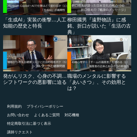
「生成AI」実装の衝撃…人工
柳田國男『遠野物語』に感
知能の歴史と特長
銘、折口が説いた「生活の古
典」
発がんリスク、心身の不調…
職場のメンタルに影響する
シフトワークの悪影響に迫る
「あいさつ」、その効用と
は？
利用規約
プライバシーポリシー
お問い合わせ
よくあるご質問
対応機種
特定商取引法に基づく表示
講師リクエスト