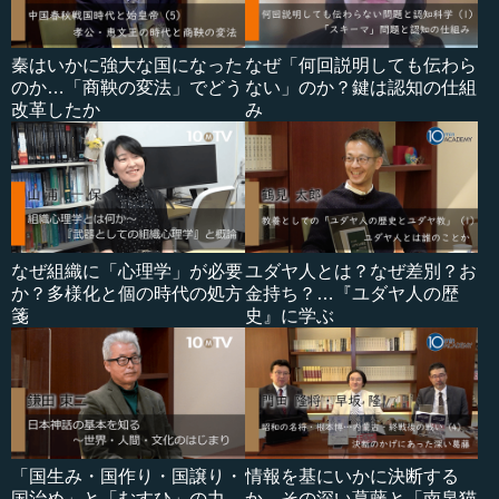
秦はいかに強大な国になった
なぜ「何回説明しても伝わら
のか…「商鞅の変法」でどう
ない」のか？鍵は認知の仕組
改革したか
み
なぜ組織に「心理学」が必要
ユダヤ人とは？なぜ差別？お
か？多様化と個の時代の処方
金持ち？…『ユダヤ人の歴
箋
史』に学ぶ
「国生み・国作り・国譲り・
情報を基にいかに決断する
国治め」と「むすひ」の力
か…その深い葛藤と「南泉猫