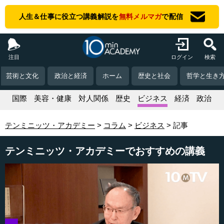
人生＆仕事に役立つ講義解説を
無料メルマガ
で配信
注目
ログイン
検索
芸術と文化
政治と経済
ホーム
歴史と社会
哲学と生き
活
国際
美容・健康
対人関係
歴史
ビジネス
経済
政治
テンミニッツ・アカデミー
コラム
ビジネス
記事
テンミニッツ・アカデミーでおすすめの講義