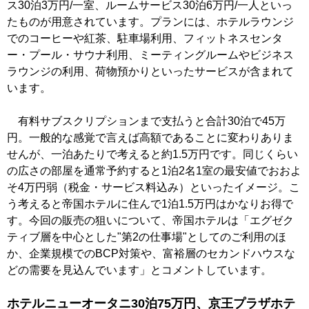
ス30泊3万円/一室、ルームサービス30泊6万円/一人といっ
たものが用意されています。プランには、ホテルラウンジ
でのコーヒーや紅茶、駐車場利用、フィットネスセンタ
ー・プール・サウナ利用、ミーティングルームやビジネス
ラウンジの利用、荷物預かりといったサービスが含まれて
います。
有料サブスクリプションまで支払うと合計30泊で45万
円。一般的な感覚で言えば高額であることに変わりありま
せんが、一泊あたりで考えると約1.5万円です。同じくらい
の広さの部屋を通常予約すると1泊2名1室の最安値でおおよ
そ4万円弱（税金・サービス料込み）といったイメージ。こ
う考えると帝国ホテルに住んで1泊1.5万円はかなりお得で
す。今回の販売の狙いについて、帝国ホテルは「エグゼク
ティブ層を中心とした"第2の仕事場"としてのご利用のほ
か、企業規模でのBCP対策や、富裕層のセカンドハウスな
どの需要を見込んでいます」とコメントしています。
ホテルニューオータニ30泊75万円、京王プラザホテ