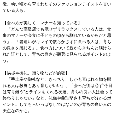
徴。幼い頃から育まれたそのファッションテイストを貫い
ている人も。
【食べ方が美しく、マナーを知っている】
「どんな高級店でも臆せずリラックスしている人は、食
事のマナーや会食に子どもの頃から馴れているからだと思
う」、「箸遣いがキレイで散らかさずに食べる人は、育ち
の良さを感じる」。食べ方について親からきちんと躾けら
れた証として、育ちの良さが顕著に見られるポイントのよ
う。
【挨拶や御礼、贈り物などが的確】
「手土産や御礼など、きっちり、しかも喜ばれる物を贈
れる人は教養もあり育ちがいい」、「会った後は必ず”今日
は有り難う”とラインをくれる友達。育ちの良い人は会って
終わりじゃない」など、礼儀や義理堅さも育ちが分かるポ
イント。してもらいっぱなしではないのが育ちの良い人の
美点なのかも。