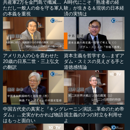
共産軍2万を金門島で殲滅…
AI時代にこそ「熟達者の経
ただし一般人の命を守る軍人
験」が生きる＆現状の日本経
の本義を重視
済の実情は
アメリカ人の心を震わせた
資本主義を哲学する…まずア
20歳の日系二世・三上弘文
ダム・スミスの見えざる手と
の翻訳
道徳感情論
中国古代史の真実と『キング
レーニン演説…革命のため帝
ダム』…史実がわかれば物語
国主義の3つの対立を利用せ
はもっと面白い
よ