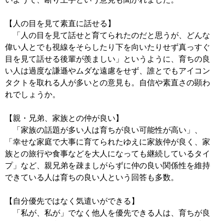
【人の目を見て素直に話せる】
「人の目を見て話せと育てられたのだと思うが、どんな
偉い人とでも視線をそらしたり下を向いたりせず真っすぐ
目を見て話せる後輩が羨ましい」というように、育ちの良
い人は過度な謙遜やムダな遠慮をせず、誰とでもアイコン
タクトを取れる人が多いとの意見も。自信や素直さの顕わ
れでしょうか。
【親・兄弟、家族との仲が良い】
「家族の話題が多い人は育ちが良い可能性が高い」、
「幸せな家庭で大事に育てられたゆえに家族仲が良く、家
族との旅行や食事などを大人になっても継続しているタイ
プ」など、親兄弟を疎ましがらずに仲の良い関係性を維持
できている人は育ちの良い人という回答も多数。
【自分優先ではなく気遣いができる】
「私が、私が」でなく他人を優先できる人は、育ちが良