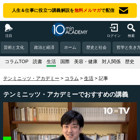
人生＆仕事に役立つ講義解説を
無料メルマガ
で配信
注目
ログイン
検索
芸術と文化
政治と経済
ホーム
歴史と社会
哲学と生き
コラムTOP
読書
生活
国際
美容・健康
対人関係
歴史
テンミニッツ・アカデミー
コラム
生活
記事
テンミニッツ・アカデミーでおすすめの講義