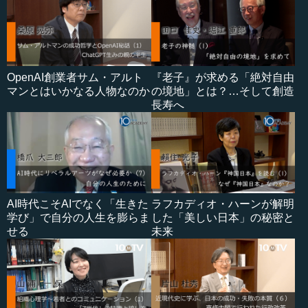
OpenAI創業者サム・アルト
『老子』が求める「絶対自由
マンとはいかなる人物なのか
の境地」とは？…そして創造
長寿へ
AI時代こそAIでなく「生きた
ラフカディオ・ハーンが解明
学び」で自分の人生を膨らま
した「美しい日本」の秘密と
せる
未来