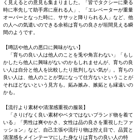
く見えるとの意見も集まりました。「皆でタクシーに乗る
時に率先して助手席に座れる人」、「エレベーターが重量
オーバーとなった時に、ササッと降りられる人」など、他
の人への気遣いのできる余裕は育ちの良さが垣間見える瞬
間のようです。
【噂話や他人の悪口に興味がない】
「育ちの良い人は他人のことを兎や角言わない」「もし
かしたら他人に興味がないのかもしれませんが、育ちの良
い人は自分と他人を比較したり批判しない気が」。育ちの
良い人は、他人のことが気になって仕方ないということが
それほどないという見方も。妬み嫉み、嫉妬とも縁遠いの
かも。
【流行より素材や清潔感重視の服装】
「さりげなく良い素材やベタではないブランド物を着て
いる」「男性は爽やかさ、女性は品の良さを重視したファ
ッション」など、自己主張や流行り物は控え目で、品質と
清潔感をメインテーマにした身なりは育ちの良い人の特