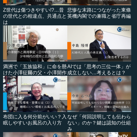
Z世代は傷つきやすい!?…昔
悲惨な末路につながった東條
の世代との相違点、共通点と
英機内閣での兼職と省庁再編
は
満洲で「五族協和」に命を懸
AIでは「思考の三位一体」が
けた小澤征爾の父・小澤開作
成立しない…考えるとは？
布団に入る何分前がいい？入
なぜ「何回説明しても伝わら
眠しやすいお風呂の入り方
ない」のか？鍵は認知の仕組
み