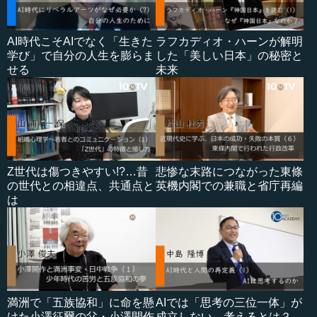
AI時代こそAIでなく「生きた
ラフカディオ・ハーンが解明
学び」で自分の人生を膨らま
した「美しい日本」の秘密と
せる
未来
Z世代は傷つきやすい!?…昔
悲惨な末路につながった東條
の世代との相違点、共通点と
英機内閣での兼職と省庁再編
は
満洲で「五族協和」に命を懸
AIでは「思考の三位一体」が
けた小澤征爾の父・小澤開作
成立しない…考えるとは？