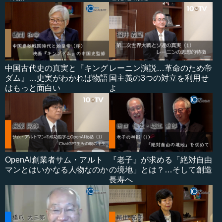
中国古代史の真実と『キング
レーニン演説…革命のため帝
ダム』…史実がわかれば物語
国主義の3つの対立を利用せ
はもっと面白い
よ
OpenAI創業者サム・アルト
『老子』が求める「絶対自由
マンとはいかなる人物なのか
の境地」とは？…そして創造
長寿へ