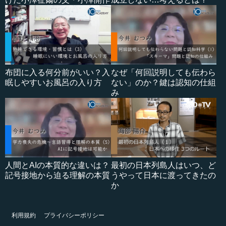
布団に入る何分前がいい？入
なぜ「何回説明しても伝わら
眠しやすいお風呂の入り方
ない」のか？鍵は認知の仕組
み
人間とAIの本質的な違いは？
最初の日本列島人はいつ、ど
記号接地から迫る理解の本質
うやって日本に渡ってきたの
か
利用規約
プライバシーポリシー