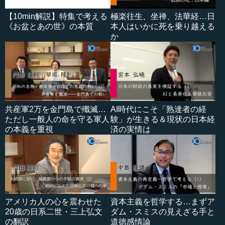
【10min解説】特集で考える
極楽往生、坐禅、法華経…日
《お盆とあの世》の本質
本人はいかに死を乗り越える
か
共産軍2万を金門島で殲滅…
AI時代にこそ「熟達者の経
ただし一般人の命を守る軍人
験」が生きる＆現状の日本経
の本義を重視
済の実情は
アメリカ人の心を震わせた
資本主義を哲学する…まずア
20歳の日系二世・三上弘文
ダム・スミスの見えざる手と
の翻訳
道徳感情論