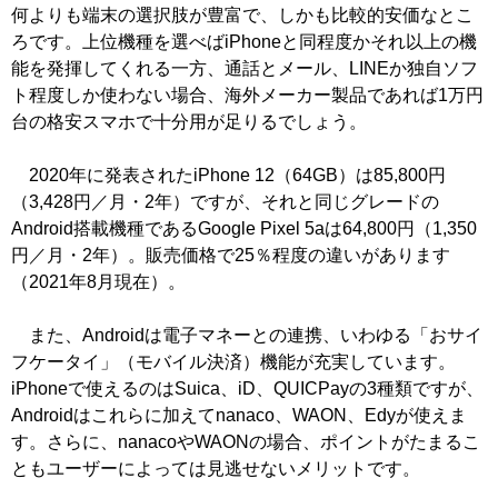
何よりも端末の選択肢が豊富で、しかも比較的安価なとこ
ろです。上位機種を選べばiPhoneと同程度かそれ以上の機
能を発揮してくれる一方、通話とメール、LINEか独自ソフ
ト程度しか使わない場合、海外メーカー製品であれば1万円
台の格安スマホで十分用が足りるでしょう。
2020年に発表されたiPhone 12（64GB）は85,800円
（3,428円／月・2年）ですが、それと同じグレードの
Android搭載機種であるGoogle Pixel 5aは64,800円（1,350
円／月・2年）。販売価格で25％程度の違いがあります
（2021年8月現在）。
また、Androidは電子マネーとの連携、いわゆる「おサイ
フケータイ」（モバイル決済）機能が充実しています。
iPhoneで使えるのはSuica、iD、QUICPayの3種類ですが、
Androidはこれらに加えてnanaco、WAON、Edyが使えま
す。さらに、nanacoやWAONの場合、ポイントがたまるこ
ともユーザーによっては見逃せないメリットです。