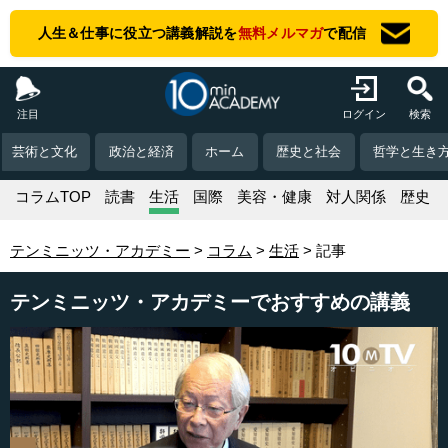
人生＆仕事に役立つ講義解説を
無料メルマガ
で配信
注目
ログイン
検索
芸術と文化
政治と経済
ホーム
歴史と社会
哲学と生き
コラムTOP
読書
生活
国際
美容・健康
対人関係
歴史
テンミニッツ・アカデミー
コラム
生活
記事
テンミニッツ・アカデミーでおすすめの講義