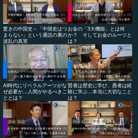
驚きの中国史～「中国史はつ
お金の「3大機能」とは何
まらない」という通説の裏の
か？ そしてお金のルーツと
波乱の真実
は？
AI時代にリベラルアーツがな
賢者は歴史に学び、愚者は経
ぜ必要か…人間がやるべきこ
験に学ぶ…本当に大切なこと
ととは？
は？