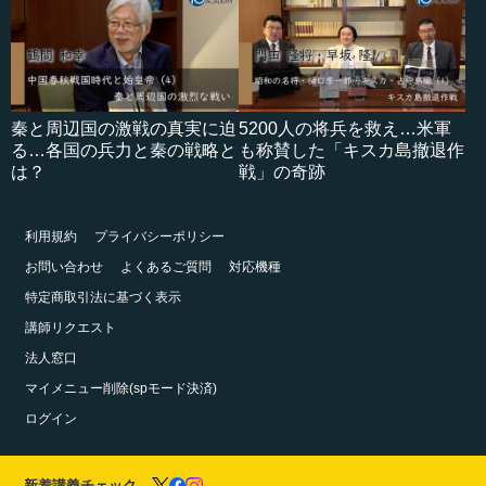
秦と周辺国の激戦の真実に迫
5200人の将兵を救え…米軍
る…各国の兵力と秦の戦略と
も称賛した「キスカ島撤退作
は？
戦」の奇跡
利用規約
プライバシーポリシー
お問い合わせ
よくあるご質問
対応機種
特定商取引法に基づく表示
講師リクエスト
法人窓口
マイメニュー削除(spモード決済)
ログイン
新着講義チェック