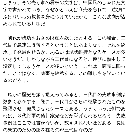
しまう。その売り家の看板の文字は、中国風のしゃれた文
字で書かれている。なぜかといえば商売を忘れて、遊びに
ふけりいらぬ教養を身につけていたから…こんな皮肉が込
められている川柳だ。
初代が成功をおさめ財産を残したとする。この場合、二
代目で急速に没落するということはあまりなく、それを継
承して発展させるか、あるいは現状維持となるケースが多
いそうだ。しかしながら三代目になると、遊びに熱中して
没落してしまうケースが多いという。これは、商売に限っ
たことではなく、物事を継承することの難しさを説いてい
るのだろう。
確かに歴史を振り返えってみると、三代目の失敗事例は
数多く存在する。逆に、三代目がさらに継承されたものを
飛躍させ、発展させたケースもある。うまくいった例であ
れば、３代将軍の徳川家光などが挙げられるだろう。失敗
事例はここでは書かないが、数えきれないほどある。長期
の繁栄のための鍵を握るのが三代目なのだ。