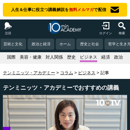
人生＆仕事に役立つ講義解説を
無料メルマガ
で配信
注目
ログイン
検索
芸術と文化
政治と経済
ホーム
歴史と社会
哲学と生き
活
国際
美容・健康
対人関係
歴史
ビジネス
経済
政治
テンミニッツ・アカデミー
コラム
ビジネス
記事
テンミニッツ・アカデミーでおすすめの講義