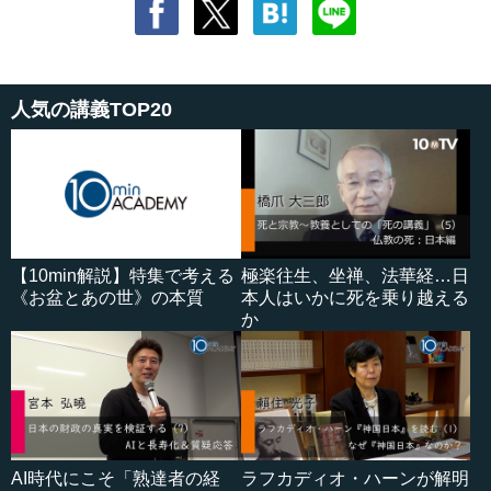
人気の講義TOP20
【10min解説】特集で考える
極楽往生、坐禅、法華経…日
《お盆とあの世》の本質
本人はいかに死を乗り越える
か
AI時代にこそ「熟達者の経
ラフカディオ・ハーンが解明