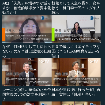
AIは「失業」を増やすか減ら
毅然として人道を貫き、命を
すか…創造的破壊か？資本化
救う…樋口季一郎のユダヤ人
効果か？
救出
なぜ「何回説明しても伝わら
世界で最もクリエイティブな
ない」のか？鍵は認知の仕組
国は？ STEAM教育が広がる
み
理由
レーニン演説…革命のため帝
日本が開戦後に行った省庁再
国主義の3つの対立を利用せ
編、実態は「縄張り争い」
よ