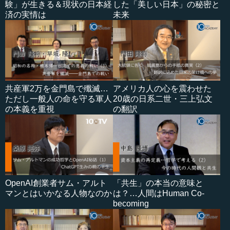
験」が生きる＆現状の日本経
した「美しい日本」の秘密と
済の実情は
未来
共産軍2万を金門島で殲滅…
アメリカ人の心を震わせた
ただし一般人の命を守る軍人
20歳の日系二世・三上弘文
の本義を重視
の翻訳
OpenAI創業者サム・アルト
「共生」の本当の意味と
マンとはいかなる人物なのか
は？…人間はHuman Co-
becoming