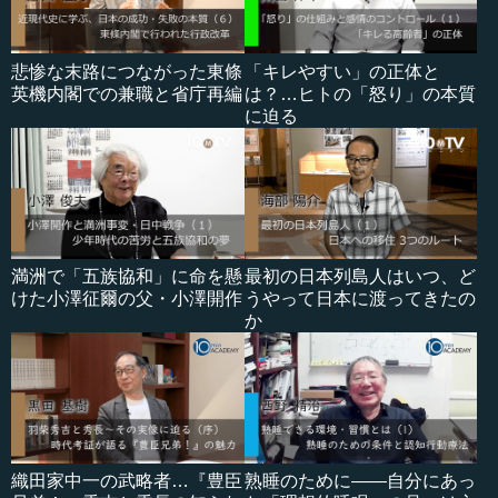
悲惨な末路につながった東條
「キレやすい」の正体と
英機内閣での兼職と省庁再編
は？…ヒトの「怒り」の本質
に迫る
満洲で「五族協和」に命を懸
最初の日本列島人はいつ、ど
けた小澤征爾の父・小澤開作
うやって日本に渡ってきたの
か
織田家中一の武略者…『豊臣
熟睡のために――自分にあっ