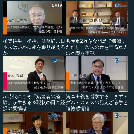
極楽往生、坐禅、法華経…日
共産軍2万を金門島で殲滅…
本人はいかに死を乗り越える
ただし一般人の命を守る軍人
か
の本義を重視
AI時代にこそ「熟達者の経
資本主義を哲学する…まずア
験」が生きる＆現状の日本経
ダム・スミスの見えざる手と
済の実情は
道徳感情論