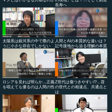
長寿へ
太陽系は銀河系の中で塵のよ
人間とAIの本質的な違いは？
うに小さな存在でしかない
記号接地から迫る理解の本質
ロシアを見れば明らか…正義
Z世代は傷つきやすい!?…昔
を唱えても優るのは人間の性
の世代との相違点、共通点と
は