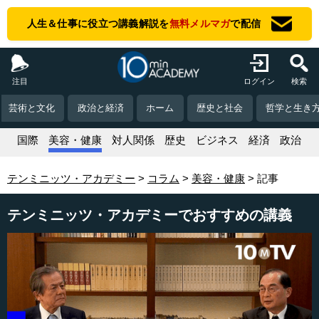
人生＆仕事に役立つ講義解説を
無料メルマガ
で配信
注目
ログイン
検索
芸術と文化
政治と経済
ホーム
歴史と社会
哲学と生き
活
国際
美容・健康
対人関係
歴史
ビジネス
経済
政治
テンミニッツ・アカデミー
コラム
美容・健康
記事
テンミニッツ・アカデミーでおすすめの講義