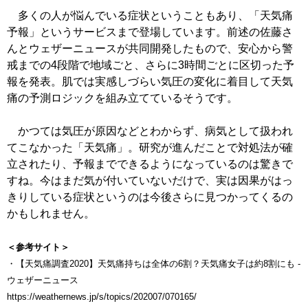
多くの人が悩んでいる症状ということもあり、「天気痛
予報」というサービスまで登場しています。前述の佐藤さ
んとウェザーニュースが共同開発したもので、安心から警
戒までの4段階で地域ごと、さらに3時間ごとに区切った予
報を発表。肌では実感しづらい気圧の変化に着目して天気
痛の予測ロジックを組み立てているそうです。
かつては気圧が原因などとわからず、病気として扱われ
てこなかった「天気痛」。研究が進んだことで対処法が確
立されたり、予報までできるようになっているのは驚きで
すね。今はまだ気が付いていないだけで、実は因果がはっ
きりしている症状というのは今後さらに見つかってくるの
かもしれません。
＜参考サイト＞
・【天気痛調査2020】天気痛持ちは全体の6割？天気痛女子は約8割にも -
ウェザーニュース
https://weathernews.jp/s/topics/202007/070165/