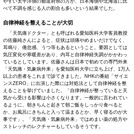
やすい太平洋側の都道府県の方が、日本海側や北海道に比
べて不調を感じる人の割合も多いという結果でした。
自律神経を整えることが大切
「天気痛ドクター」とも呼ばれる愛知医科大学客員教授
の佐藤純さんによると、症状は頭痛やめまいだけでなく、
耳鳴り、倦怠感、うつ等もあるということ。要因としては
気圧変化や寒暖差があり、内耳と自律神経失調がかかわっ
ているとしています。佐藤さんは日本で初めての専門外来
「天気痛・気象病外来」を愛知医科大学に立ち上げ、1万人
以上の患者をこれまで診てきました。NHKの番組「サイエ
ンスZERO」に出演した際には対処法として自律神経を整
えることを挙げていました。「自律神経が整っていると天
気から受ける影響は小さくなります。一般的に言われてい
るように、朝きちんと起きて朝ご飯をしっかり食べると
か、お風呂にきちんと入って温まるとか、早く寝るのが大
事です」。「天気痛・気象病外来」ではめまい薬の処方や
ストレッチのレクチャーもしているそうです。