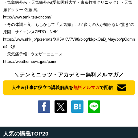
・気象病外来・天気痛外来(愛知医科大学・東京竹橋クリニック） - 天気
痛ドクター 佐藤 純
http://www.tenkitsu-dr.com/
・その体調不良、もしかして「天気痛」…!? 多くの人が知らない“驚き”の
原因 - サイエンスZERO - NHK
https://www.nhk.jp/p/zero/ts/XK5VKV7V98/blog/bl/pkOaDjjMay/bp/pQqmn
d4LrQ/
・天気痛予報 | ウェザーニュース
https://weathernews.jp/s/pain/
＼テンミニッツ・アカデミー無料メルマガ／
人生＆仕事に役立つ講義解説を
無料メルマガ
で配信
人気の講義TOP20