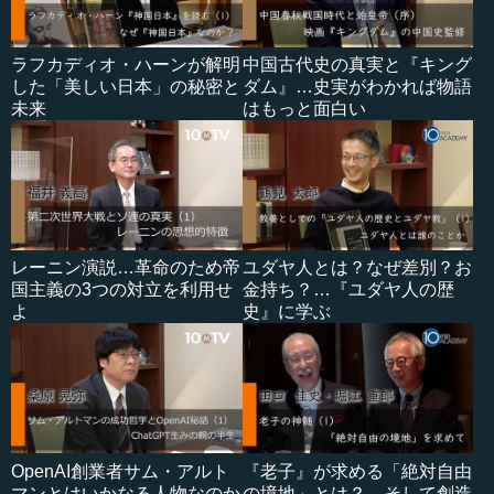
ラフカディオ・ハーンが解明
中国古代史の真実と『キング
した「美しい日本」の秘密と
ダム』…史実がわかれば物語
未来
はもっと面白い
レーニン演説…革命のため帝
ユダヤ人とは？なぜ差別？お
国主義の3つの対立を利用せ
金持ち？…『ユダヤ人の歴
よ
史』に学ぶ
OpenAI創業者サム・アルト
『老子』が求める「絶対自由
マンとはいかなる人物なのか
の境地」とは？…そして創造