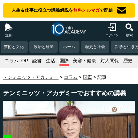
人生＆仕事に役立つ講義解説を
無料メルマガ
で配信
注目
ログイン
検索
芸術と文化
政治と経済
ホーム
歴史と社会
哲学と生き
コラムTOP
読書
生活
国際
美容・健康
対人関係
歴史
テンミニッツ・アカデミー
コラム
国際
記事
テンミニッツ・アカデミーでおすすめの講義