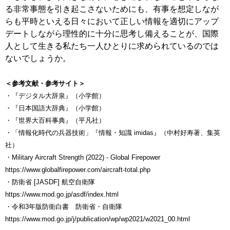
る非常事態を引き起こさないためにも、有事を想定しなが
らも平時といえる日々において正しい情報を適切にアップ
デートしながら理性的に十分に思考し備えることが、国際
人として生きる私たち一人ひとりに求められているのでは
ないでしょうか。
＜参考文献・参考サイト＞
・『デジタル大辞泉』（小学館）
・『日本国語大辞典』（小学館）
・『世界大百科事典』（平凡社）
・「情報化時代の兵器技術」『情報・知識 imidas』（中村好寿著、集英
社）
・Military Aircraft Strength (2022) - Global Firepower
https://www.globalfirepower.com/aircraft-total.php
・防衛省 [JASDF] 航空自衛隊
https://www.mod.go.jp/asdf/index.html
・令和3年版防衛白書 防衛省・自衛隊
https://www.mod.go.jp/j/publication/wp/wp2021/w2021_00.html