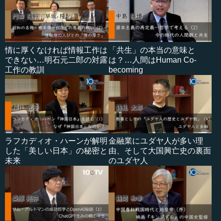
情に厚くなければ情報工作は
「共生」の本当の意味と
できない…明石元二郎の対露
は？…人間はHuman Co-
工作の教訓
becoming
ラフカディオ・ハーンが解明
金融業にユダヤ人が多い理
した「美しい日本」の秘密と
由、そして大国興亡史の裏面
未来
のユダヤ人