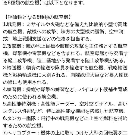
る8種類の航空機】は以下となります。
【評価軸となる8種類の航空機】
1.戦闘機：ミサイルや火砲などを備えた比較的小型で高速
の航空機。敵機への攻撃、味方の大型機の護衛、空中哨
戒、地上戦闘支援などの任務を担当する。
2.攻撃機：敵の地上目標や艦船の攻撃を主任務とする航空
機。爆撃機や雷撃機なども含まれる。航空母艦から発着す
る艦上攻撃機、陸上基地から発着する陸上攻撃機がある。
3.輸送機：物資の輸送や隊員を輸送する航空機。戦略輸送
機と戦術輸送機に大別される。内閣総理大臣など要人輸送
の際にも使用される。
4.練習機：操縦や爆撃の練習など、パイロット候補生育成
のために使われる航空機。
5.高性能特別機：高性能レーダー、空対空ミサイル、高い
ステルス性能など、特に高性能な機能を搭載した航空機。
6.タンカー艦隊：飛行中の戦闘機などに上空で燃料を補給
するための航空機。
7.ヘリコプター：機体の上に取りつけた大型の回転翼をエ