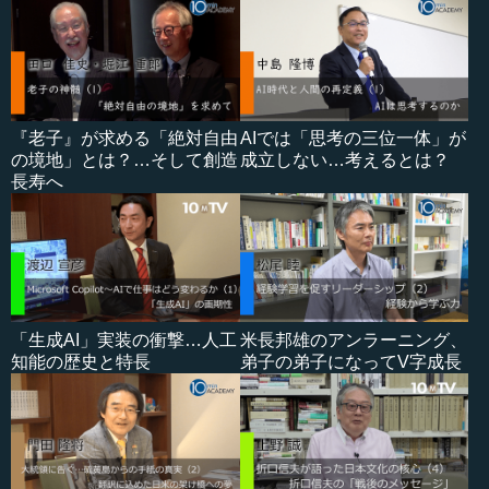
『老子』が求める「絶対自由
AIでは「思考の三位一体」が
の境地」とは？…そして創造
成立しない…考えるとは？
長寿へ
「生成AI」実装の衝撃…人工
米長邦雄のアンラーニング、
知能の歴史と特長
弟子の弟子になってV字成長