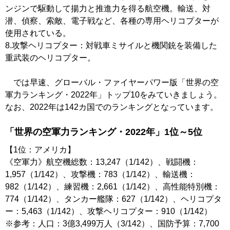
ンジンで駆動して揚力と推進力を得る航空機。輸送、対
潜、偵察、索敵、電子戦など、各種の専用ヘリコプターが
使用されている。
8.攻撃ヘリコプター：対戦車ミサイルと機関銃を装備した
重武装のヘリコプター。
では早速、グローバル・ファイヤーパワー版「世界の空
軍力ランキング・2022年」トップ10をみていきましょう。
なお、2022年は142カ国でのランキングとなっています。
「世界の空軍力ランキング・2022年」1位～5位
【1位：アメリカ】
《空軍力》航空機総数：13,247（1/142）、戦闘機：
1,957（1/142）、攻撃機：783（1/142）、輸送機：
982（1/142）、練習機：2,661（1/142）、高性能特別機：
774（1/142）、タンカー艦隊：627（1/142）、ヘリコプタ
ー：5,463（1/142）、攻撃ヘリコプター：910（1/142）
※参考：人口：3億3,499万人（3/142）、国防予算：7,700