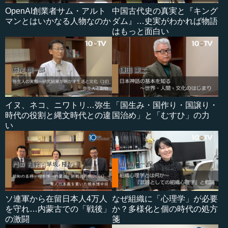
OpenAI創業者サム・アルト
中国古代史の真実と『キング
マンとはいかなる人物なのか
ダム』…史実がわかれば物語
はもっと面白い
イヌ、ネコ、ニワトリ…弥生
「国生み・国作り・国譲り・
時代の役割と縄文時代との違
国治め」と「むすひ」の力
い
ソ連軍から在留日本人4万人
なぜ組織に「心理学」が必要
を守れ…内蒙古での「戦後」
か？多様化と個の時代の処方
の激闘
箋