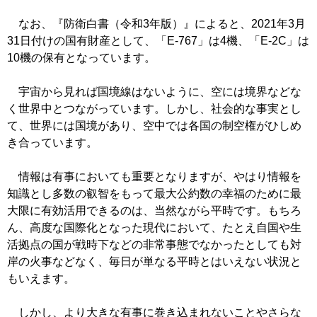
なお、『防衛白書（令和3年版）』によると、2021年3月
31日付けの国有財産として、「E-767」は4機、「E-2C」は
10機の保有となっています。
宇宙から見れば国境線はないように、空には境界などな
く世界中とつながっています。しかし、社会的な事実とし
て、世界には国境があり、空中では各国の制空権がひしめ
き合っています。
情報は有事においても重要となりますが、やはり情報を
知識とし多数の叡智をもって最大公約数の幸福のために最
大限に有効活用できるのは、当然ながら平時です。もちろ
ん、高度な国際化となった現代において、たとえ自国や生
活拠点の国が戦時下などの非常事態でなかったとしても対
岸の火事などなく、毎日が単なる平時とはいえない状況と
もいえます。
しかし、より大きな有事に巻き込まれないことやさらな