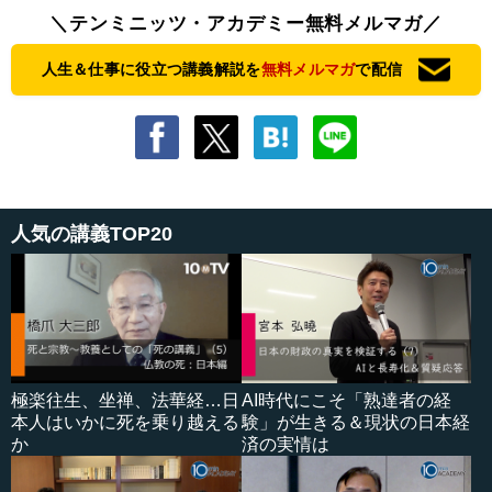
＼テンミニッツ・アカデミー無料メルマガ／
人生＆仕事に役立つ講義解説を
無料メルマガ
で配信
人気の講義TOP20
極楽往生、坐禅、法華経…日
AI時代にこそ「熟達者の経
本人はいかに死を乗り越える
験」が生きる＆現状の日本経
か
済の実情は