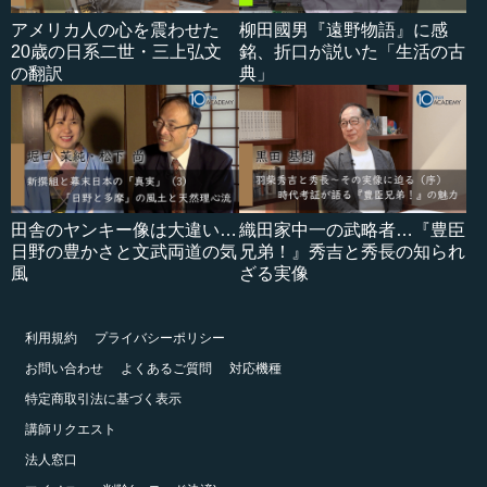
アメリカ人の心を震わせた
柳田國男『遠野物語』に感
20歳の日系二世・三上弘文
銘、折口が説いた「生活の古
の翻訳
典」
田舎のヤンキー像は大違い…
織田家中一の武略者…『豊臣
日野の豊かさと文武両道の気
兄弟！』秀吉と秀長の知られ
風
ざる実像
利用規約
プライバシーポリシー
お問い合わせ
よくあるご質問
対応機種
特定商取引法に基づく表示
講師リクエスト
法人窓口