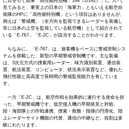
に目を引く結果「高性能特別機：164（2/142）」について
見てみると、事実上の日本の「海軍力」ともいえる航空自
衛隊のHPに「高性能特別機」という項目はありませんが、
例えば「警戒機」（全方向を監視できるレーダーを装備し
常に日本の上空を監視している航空機）として紹介されて
いる「E-767」「E-2C」が該当することがわかります。
ちなみに、「E-767」は、旅客機をベースに警戒管制シス
テムを搭載した、新型の早期警戒管制機です。主な装備
は、3次元方式の捜索用レーダー、味方識別装置、通信装
置、航法装置、コンピュータ、状況表示装置など。優れた
飛行性能と高高度で長時間の警戒監視能力を有していま
す。
一方「E-2C」は、航空作戦を効果的に遂行する使命を担
った、早期警戒機です。低空侵入機の早期発見と対処、
陸・海部隊との作戦連携、捜索・救難・指揮の円滑化、陸
上レーダーサイト機能の代替、通信の中継など、役割は多
岐にわたります。