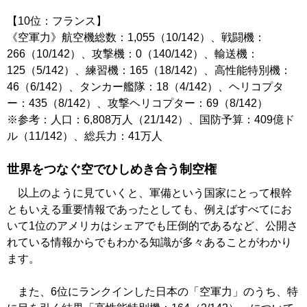
【10位：フランス】
《空軍力》航空機総数：1,055（10/142）、戦闘機：
266（10/142）、攻撃機：0（140/142）、輸送機：
125（5/142）、練習機：165（18/142）、高性能特別機：
46（6/142）、タンカー艦隊：18（4/142）、ヘリコプタ
ー：435（8/142）、攻撃ヘリコプター：69（8/142）
※参考：人口：6,808万人（21/142）、国防予算：409億ド
ル（11/142）、総兵力：41万人
世界をつなぐ空でひしめき合う制空権
以上のように見ていくと、軍備という国家にとって根幹
ともいえる重要情報であったとしても、例えばすべてにお
いて1位のアメリカはシェアでも圧倒的であるなど、公開さ
れている情報からでもわかる知識が多々あることがわかり
ます。
また、6位にランクインした日本の「空軍力」のうち、特