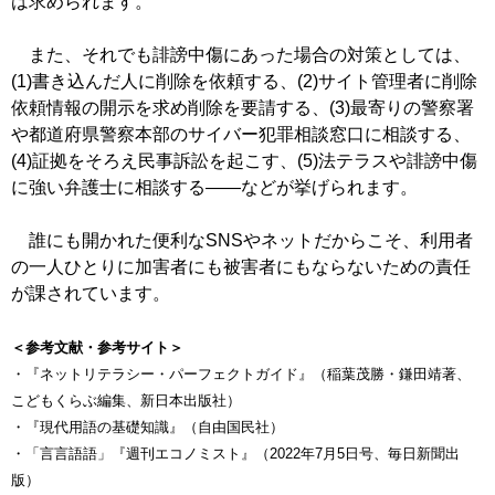
は求められます。
また、それでも誹謗中傷にあった場合の対策としては、
(1)書き込んだ人に削除を依頼する、(2)サイト管理者に削除
依頼情報の開示を求め削除を要請する、(3)最寄りの警察署
や都道府県警察本部のサイバー犯罪相談窓口に相談する、
(4)証拠をそろえ民事訴訟を起こす、(5)法テラスや誹謗中傷
に強い弁護士に相談する――などが挙げられます。
誰にも開かれた便利なSNSやネットだからこそ、利用者
の一人ひとりに加害者にも被害者にもならないための責任
が課されています。
＜参考文献・参考サイト＞
・『ネットリテラシー・パーフェクトガイド』（稲葉茂勝・鎌田靖著、
こどもくらぶ編集、新日本出版社）
・『現代用語の基礎知識』（自由国民社）
・「言言語語」『週刊エコノミスト』（2022年7月5日号、毎日新聞出
版）