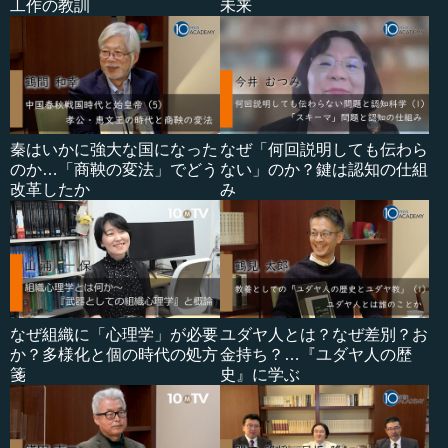
工作の教訓
未来
秦はいかに強大な国になった
なぜ「何回説明しても伝わら
のか…「商鞅の変法」でどう
ない」のか？鍵は認知の仕組
改革したか
み
なぜ組織に「心理学」が必要
ユダヤ人とは？なぜ差別？お
か？多様化と個の時代の処方
金持ち？…『ユダヤ人の歴
箋
史』に学ぶ