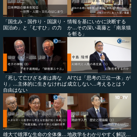
「国生み・国作り・国譲り・
情報を基にいかに決断する
国治め」と「むすひ」の力
か…その深い葛藤と「南泉猫
を斬る」
「死して亡びざる者は壽な
AIでは「思考の三位一体」が
り」…主体的に生きなければ
成立しない…考えるとは？
自由はない
雄大で雄渾な生命の全体像…
地政学をわかりやすく解説…