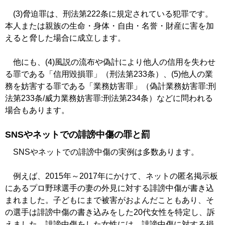
(3)脅迫罪は、刑法第222条に規定されている犯罪です。
本人または親族の生命・身体・自由・名誉・財産に害を加
えると脅した場合に成立します。
他にも、(4)風説の流布や偽計により他人の信用を失わせ
る罪である「信用毀損罪」（刑法第233条）、(5)他人の業
務を妨害する罪である「業務妨害罪」（偽計業務妨害罪:刑
法第233条/威力業務妨害罪:刑法第234条）などに問われる
場合もあります。
SNSやネットでの誹謗中傷の罪と罰
SNSやネットでの誹謗中傷の実例は多数あります。
例えば、2015年～2017年にかけて、ネットの匿名掲示板
にあるプロ野球選手の妻の外見に対する誹謗中傷が書き込
まれました。子どもにまで被害がおよんだこともあり、そ
の選手は誹謗中傷の書き込みをした20代女性を特定し、訴
えました。誹謗中傷をした女性には、誹謗中傷に対する損