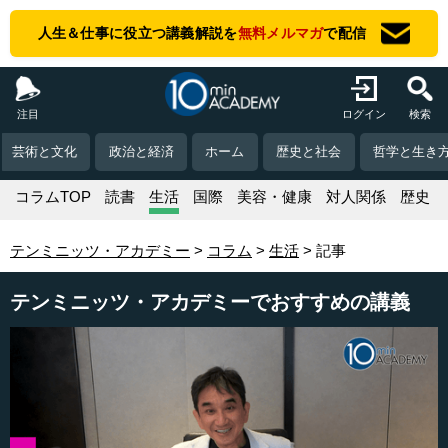
人生＆仕事に役立つ講義解説を
無料メルマガ
で配信
注目
ログイン
検索
芸術と文化
政治と経済
ホーム
歴史と社会
哲学と生き
コラムTOP
読書
生活
国際
美容・健康
対人関係
歴史
テンミニッツ・アカデミー
コラム
生活
記事
テンミニッツ・アカデミーでおすすめの講義