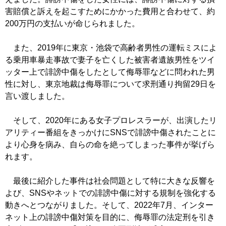
害賠償と訴えを起こすためにかかった費用と合わせて、約
200万円の支払いが命じられました。
また、2019年に東京・池袋で高齢者男性の運転ミスによ
る乗用車暴走事故で妻子を亡くした被害者遺族男性をツイ
ッター上で誹謗中傷をしたとして侮辱罪などに問われた男
性に対し、東京地裁は侮辱罪について求刑通り拘留29日を
言い渡しました。
そして、2020年にある女子プロレスラーが、出演したリ
アリティー番組をきっかけにSNSで誹謗中傷されたことに
より心身を病み、自らの命を絶ってしまった事件が挙げら
れます。
最後に紹介した事件は社会問題として特に大きな反響を
よび、SNSやネットでの誹謗中傷に対する規制を強化する
動きへとつながりました。そして、2022年7月、インター
ネット上の誹謗中傷対策を目的に、侮辱罪の法定刑を引き