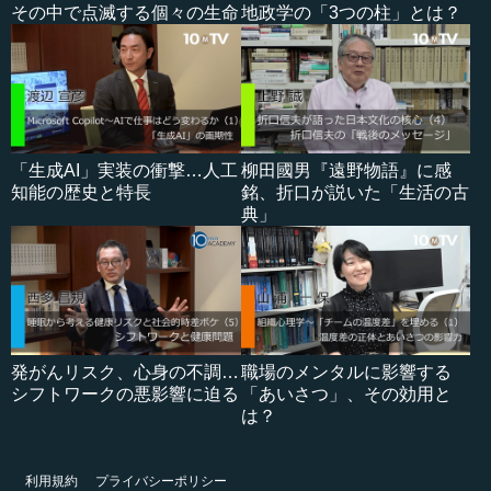
その中で点滅する個々の生命
地政学の「3つの柱」とは？
「生成AI」実装の衝撃…人工
柳田國男『遠野物語』に感
知能の歴史と特長
銘、折口が説いた「生活の古
典」
発がんリスク、心身の不調…
職場のメンタルに影響する
シフトワークの悪影響に迫る
「あいさつ」、その効用と
は？
利用規約
プライバシーポリシー