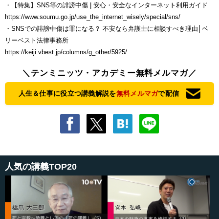
・【特集】SNS等の誹謗中傷 | 安心・安全なインターネット利用ガイド
https://www.soumu.go.jp/use_the_internet_wisely/special/sns/
・SNSでの誹謗中傷は罪になる？ 不安なら弁護士に相談すべき理由│ベ
リーベスト法律事務所
https://keiji.vbest.jp/columns/g_other/5925/
＼テンミニッツ・アカデミー無料メルマガ／
人生＆仕事に役立つ講義解説を
無料メルマガ
で配信
人気の講義TOP20