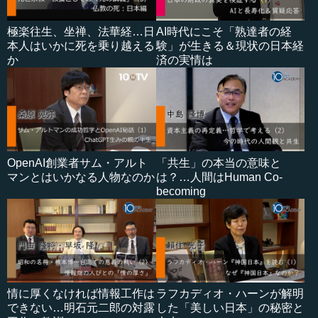
極楽往生、坐禅、法華経…日
AI時代にこそ「熟達者の経
本人はいかに死を乗り越える
験」が生きる＆現状の日本経
か
済の実情は
OpenAI創業者サム・アルト
「共生」の本当の意味と
マンとはいかなる人物なのか
は？…人間はHuman Co-
becoming
情に厚くなければ情報工作は
ラフカディオ・ハーンが解明
できない…明石元二郎の対露
した「美しい日本」の秘密と