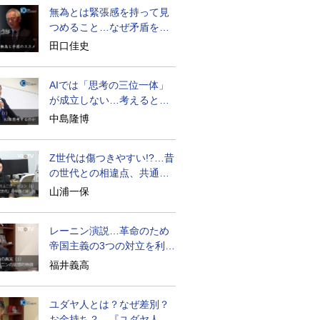
無為とは緊張感を持って見
つめること…なぜ矛盾を大
歓迎すべきか
田口佳史
AIでは「思考の三位一体」
が成立しない…考えると
は？
中島隆博
Z世代は傷つきやすい!?…昔
の世代との相違点、共通点
とは
山浦一保
レーニン演説…革命のため
帝国主義の3つの対立を利用
せよ
福井義高
ユダヤ人とは？なぜ差別？
お金持ち？…『ユダヤ人の