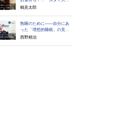
歴史』に学ぶ
鶴見太郎
熟睡のために――自分にあ
った「理想的睡眠」の見つ
け方
西野精治