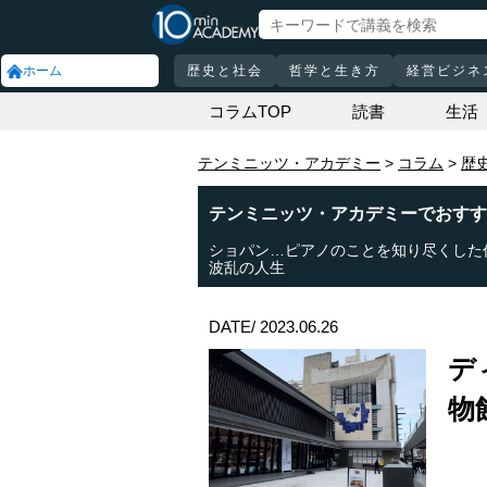
ホーム
歴史と社会
哲学と生き方
経営ビジネ
コラムTOP
読書
生活
テンミニッツ・アカデミー
コラム
歴
テンミニッツ・アカデミーでおすす
ショパン…ピアノのことを知り尽くした
波乱の人生
DATE/ 2023.06.26
デ
物