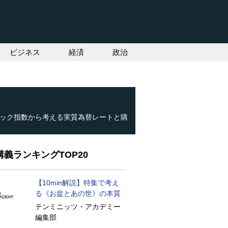
ビジネス
経済
政治
ック指数から考える実質為替レートと購
義ランキングTOP20
【10min解説】特集で考え
る《お盆とあの世》の本質
テンミニッツ・アカデミー
編集部