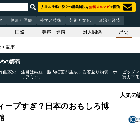
人生＆仕事に役立つ講義解説を
無料メルマガ
で配信
ス
健康と医療
科学と技術
芸術と文化
政治と経済
国際
美容・健康
対人関係
歴史
史
記事
めの講義
作曲家の
注目は納豆！腸内細菌が生成する若返り物質「ポ
ビッグマ
リアミン」
買力平価
人気の講
ィープすぎ？日本のおもしろ博
館