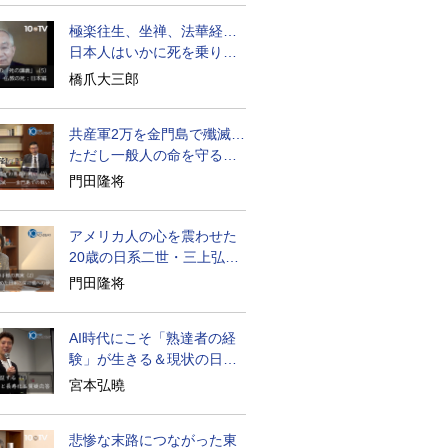
極楽往生、坐禅、法華経…
日本人はいかに死を乗り越
えるか
橋爪大三郎
共産軍2万を金門島で殲滅…
ただし一般人の命を守る軍
人の本義を重視
門田隆将
アメリカ人の心を震わせた
20歳の日系二世・三上弘文
の翻訳
門田隆将
AI時代にこそ「熟達者の経
験」が生きる＆現状の日本
経済の実情は
宮本弘曉
悲惨な末路につながった東