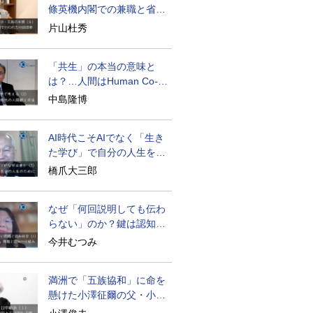
條英機内閣での兼職と省庁
再編
片山杜秀
「共生」の本当の意味と
は？…人間はHuman Co-
becoming
中島隆博
AI時代こそAIでなく「生き
た学び」で自分の人生を膨
らませる
橋爪大三郎
なぜ「何回説明しても伝わ
らない」のか？鍵は認知の
仕組み
今井むつみ
満洲で「五族協和」に命を
懸けた小澤征爾の父・小澤
開作