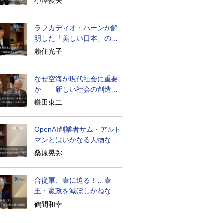
小澤俊夫
ラフカディオ・ハーンが解
明した「美しい日本」の秘
密と未来
賴住光子
なぜ空海が現代社会に重要
か――新しい社会の創造の
ために
鎌田東二
OpenAI創業者サム・アルト
マンとはいかなる人物なの
か
桑原晃弥
合従軍、秦に迫る！…秦
王・嬴政を滅ぼしかねなか
った激戦の史実
鶴間和幸