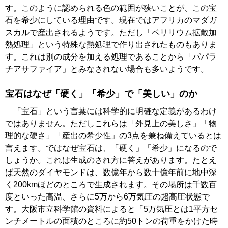
す。このように認められる色の範囲が狭いことが、この宝
石を希少にしている理由です。現在ではアフリカのマダガ
スカルで産出されるようです。ただし「ベリリウム拡散加
熱処理」という特殊な熱処理で作り出されたものもありま
す。これは別の成分を加える処理であることから「パパラ
チアサファイア」とみなされない場合も多いようです。
宝石はなぜ「硬く」「希少」で「美しい」のか
「宝石」という言葉には科学的に明確な定義があるわけ
ではありません。ただしこれらは「外見上の美しさ」「物
理的な硬さ」「産出の希少性」の3点を兼ね備えているとは
言えます。ではなぜ宝石は、「硬く」「希少」になるので
しょうか。これは生成のされ方に答えがあります。たとえ
ば天然のダイヤモンドは、数億年から数十億年前に地中深
く200kmほどのところで生成されます。その場所は千数百
度といった高温、さらに5万から6万気圧の超高圧状態で
す。大阪市立科学館の資料によると「5万気圧とは1平方セ
ンチメートルの面積のところに約50トンの荷重をかけた時