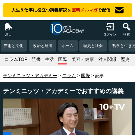
人生＆仕事に役立つ講義解説を
無料メルマガ
で配信
注目
ログイン
検索
芸術と文化
政治と経済
ホーム
歴史と社会
哲学と生き
コラムTOP
読書
生活
国際
美容・健康
対人関係
歴史
テンミニッツ・アカデミー
コラム
国際
記事
テンミニッツ・アカデミーでおすすめの講義