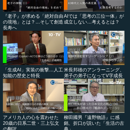
『老子』が求める「絶対自由
AIでは「思考の三位一体」が
の境地」とは？…そして創造
成立しない…考えるとは？
長寿へ
「生成AI」実装の衝撃…人工
米長邦雄のアンラーニング、
知能の歴史と特長
弟子の弟子になってV字成長
アメリカ人の心を震わせた
柳田國男『遠野物語』に感
20歳の日系二世・三上弘文
銘、折口が説いた「生活の古
の翻訳
典」