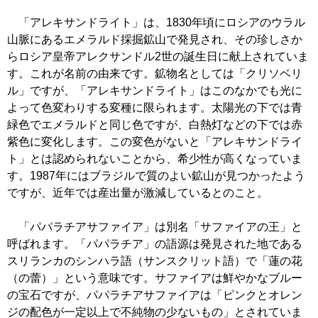
「アレキサンドライト」は、1830年頃にロシアのウラル
山脈にあるエメラルド採掘鉱山で発見され、その珍しさか
らロシア皇帝アレクサンドル2世の誕生日に献上されていま
す。これが名前の由来です。鉱物名としては「クリソベリ
ル」ですが、「アレキサンドライト」はこのなかでも光に
よって色変わりする変種に限られます。太陽光の下では青
緑色でエメラルドと同じ色ですが、白熱灯などの下では赤
紫色に変化します。この変色がないと「アレキサンドライ
ト」とは認められないことから、希少性が高くなっていま
す。1987年にはブラジルで質のよい鉱山が見つかったよう
ですが、近年では産出量が激減しているとのこと。
「パパラチアサファイア」は別名「サファイアの王」と
呼ばれます。「パパラチア」の語源は発見された地である
スリランカのシンハラ語（サンスクリット語）で「蓮の花
（の蕾）」という意味です。サファイアは鮮やかなブルー
の宝石ですが、パパラチアサファイアは「ピンクとオレン
ジの配色が一定以上で不純物の少ないもの」とされていま