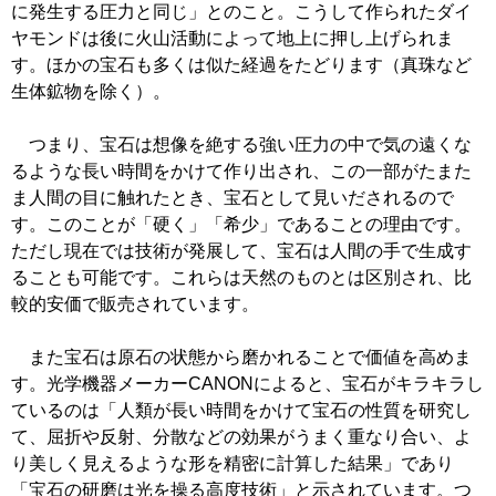
に発生する圧力と同じ」とのこと。こうして作られたダイ
ヤモンドは後に火山活動によって地上に押し上げられま
す。ほかの宝石も多くは似た経過をたどります（真珠など
生体鉱物を除く）。
つまり、宝石は想像を絶する強い圧力の中で気の遠くな
るような長い時間をかけて作り出され、この一部がたまた
ま人間の目に触れたとき、宝石として見いだされるので
す。このことが「硬く」「希少」であることの理由です。
ただし現在では技術が発展して、宝石は人間の手で生成す
ることも可能です。これらは天然のものとは区別され、比
較的安価で販売されています。
また宝石は原石の状態から磨かれることで価値を高めま
す。光学機器メーカーCANONによると、宝石がキラキラし
ているのは「人類が長い時間をかけて宝石の性質を研究し
て、屈折や反射、分散などの効果がうまく重なり合い、よ
り美しく見えるような形を精密に計算した結果」であり
「宝石の研磨は光を操る高度技術」と示されています。つ