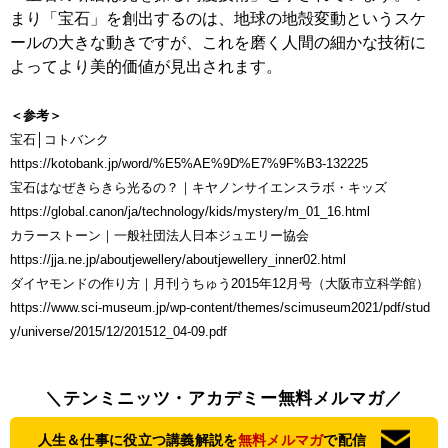
まり「宝石」を創出するのは、地球の地殻変動というスケ
ールの大きな動きですが、これを磨く人間の細かな技術に
よってより美的価値が見出されます。
＜参考＞
宝石│コトバンク
https://kotobank.jp/word/%E5%AE%9D%E7%9F%B3-132225
宝石はなぜきらきら光るの？｜キヤノンサイエンスラボ・キッズ
https://global.canon/ja/technology/kids/mystery/m_01_16.html
カラーストーン｜一般社団法人日本ジュエリー協会
https://jja.ne.jp/aboutjewellery/aboutjewellery_inner02.html
ダイヤモンドの作り方｜月刊うちゅう2015年12月号（大阪市立科学館）
https://www.sci-museum.jp/wp-content/themes/scimuseum2021/pdf/stud
y/universe/2015/12/201512_04-09.pdf
＼テンミニッツ・アカデミー無料メルマガ／
人生＆仕事に役立つ講義解説を
無料メルマガ
で配信