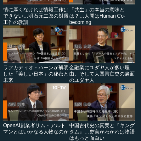
情に厚くなければ情報工作は
「共生」の本当の意味と
できない…明石元二郎の対露
は？…人間はHuman Co-
工作の教訓
becoming
ラフカディオ・ハーンが解明
金融業にユダヤ人が多い理
した「美しい日本」の秘密と
由、そして大国興亡史の裏面
未来
のユダヤ人
OpenAI創業者サム・アルト
中国古代史の真実と『キング
マンとはいかなる人物なのか
ダム』…史実がわかれば物語
はもっと面白い