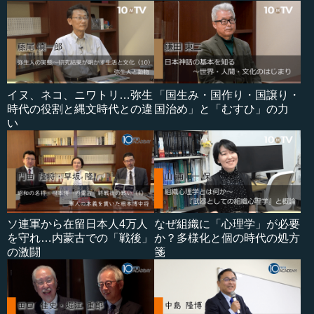
イヌ、ネコ、ニワトリ…弥生
「国生み・国作り・国譲り・
時代の役割と縄文時代との違
国治め」と「むすひ」の力
い
ソ連軍から在留日本人4万人
なぜ組織に「心理学」が必要
を守れ…内蒙古での「戦後」
か？多様化と個の時代の処方
の激闘
箋