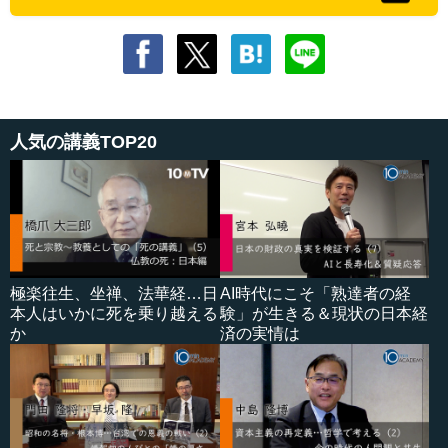
人気の講義TOP20
極楽往生、坐禅、法華経…日
AI時代にこそ「熟達者の経
本人はいかに死を乗り越える
験」が生きる＆現状の日本経
か
済の実情は