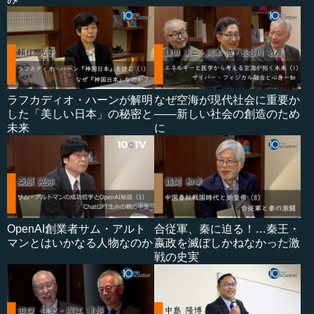
ラフカディオ・ハーンが解明
なぜ空海が現代社会に重要か
した「美しい日本」の秘密と
――新しい社会の創造のため
未来
に
OpenAI創業者サム・アルト
合従軍、秦に迫る！…秦王・
マンとはいかなる人物なのか
嬴政を滅ぼしかねなかった激
戦の史実