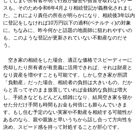
してしまい所有者不明で行政が撤去や措置を取れないケー
スも。そのため令和6年4月より相続登記が義務化されまし
た。これにより責任の所在が明らかになり、相続後3年以内
に登記をしなければ10万円以下の過料(ペナルティ)の対象
に。ちなみに、昨今何かと話題の地面師に狙われやすいの
も、このような登記が更新されていない不動産なのだそ
う。
空き家の相続をした場合、適正な価格でスピーディーに
売却したり所有者が有意義に活用できれば、それは財産と
なり資産を増やすことも可能です。しかし空き家が所謂
「負動産」だった場合、相続者の負担は大きいもの。だか
らと言ってそのまま放置していれば金銭的な負担は増大
し、手続きなどもどんどん煩雑になり、結局空き家を寝か
せた分だけ手間も時間もお金も何倍にも膨らんでいきま
す。もし住む予定のない実家や不動産を相続する可能性が
あるのなら、親や親族と早いうちから話し合って方向性を
決め、スピード感を持って対処することが肝心です。