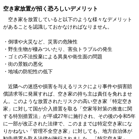
空き家放置が招く恐ろしいデメリット
空き家を放置していると以下のような様々なデメリット
があることを認識しておかなければなりません。
・倒壊や火災など、災害の危険性
・野生生物が棲みついたり、害虫トラブルの発生
・ゴミの不法投棄による異臭や衛生面の問題
・街の景観の悪化
・地域の防犯性の低下
近隣への迷惑や損害を与えるリスクにより事件や損害賠
償請求等に発展すれば、空き家の持ち主は責任を免れませ
ん。このような放置されたリスクの高い空き家「特定空き
家」に対して国が介入措置を取る「空家等対策の推進に関
する特別措置法」が平成27年に施行され、その後の令和5年
に一部が改正された法律で、このままでは特定空き家にな
りかねない「管理不全空き家」に対しても、地方自治体が
勧告措置を取る法律が施行されました。「特定空き家」、