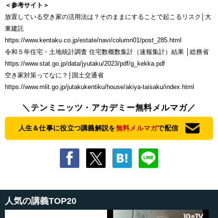
＜参考サイト＞
放置している空き家の活用法は？そのままにすることで起こるリスク│大
東建託
https://www.kentaku.co.jp/estate/navi/column01/post_285.html
令和５年住宅・土地統計調査 住宅数概数集計（速報集計）結果 │総務省
https://www.stat.go.jp/data/jyutaku/2023/pdf/g_kekka.pdf
空き家対策ってなに？│国土交通省
https://www.mlit.go.jp/jutakukentiku/house/akiya-taisaku/index.html
＼テンミニッツ・アカデミー無料メルマガ／
人生＆仕事に役立つ講義解説を
無料メルマガ
で配信
人気の講義TOP20