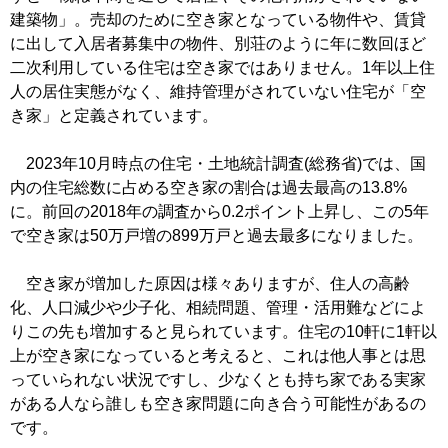
建築物」。売却のために空き家となっている物件や、賃貸
に出して入居者募集中の物件、別荘のように年に数回ほど
二次利用している住宅は空き家ではありません。1年以上住
人の居住実態がなく、維持管理がされていない住宅が「空
き家」と定義されています。
2023年10月時点の住宅・土地統計調査(総務省)では、国
内の住宅総数に占める空き家の割合は過去最高の13.8%
に。前回の2018年の調査から0.2ポイント上昇し、この5年
で空き家は50万戸増の899万戸と過去最多になりました。
空き家が増加した原因は様々ありますが、住人の高齢
化、人口減少や少子化、相続問題、管理・活用難などによ
りこの先も増加すると見られています。住宅の10軒に1軒以
上が空き家になっていると考えると、これは他人事とは思
っていられない状況ですし、少なくとも持ち家である実家
がある人なら誰しも空き家問題に向き合う可能性があるの
です。