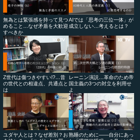
無為とは緊張感を持って見つ
AIでは「思考の三位一体」が
めること…なぜ矛盾を大歓迎
成立しない…考えるとは？
すべきか
Z世代は傷つきやすい!?…昔
レーニン演説…革命のため帝
の世代との相違点、共通点と
国主義の3つの対立を利用せ
は
よ
ユダヤ人とは？なぜ差別？お
熟睡のために――自分にあっ