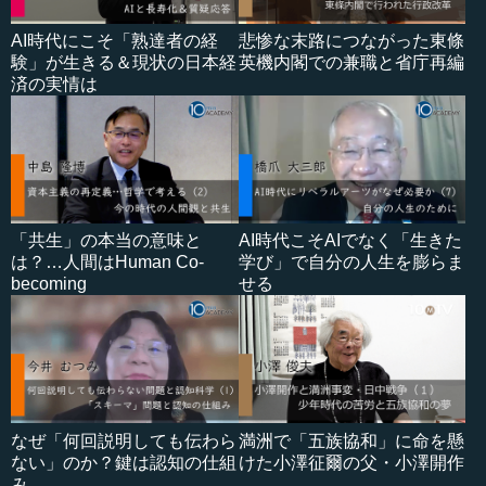
AI時代にこそ「熟達者の経
悲惨な末路につながった東條
験」が生きる＆現状の日本経
英機内閣での兼職と省庁再編
済の実情は
「共生」の本当の意味と
AI時代こそAIでなく「生きた
は？…人間はHuman Co-
学び」で自分の人生を膨らま
becoming
せる
なぜ「何回説明しても伝わら
満洲で「五族協和」に命を懸
ない」のか？鍵は認知の仕組
けた小澤征爾の父・小澤開作
み