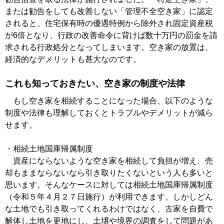
または勧告をしても改善しない「管理不全空き家」に認定
されると、住宅保有時の優遇特例から除外され固定資産税
が6倍となり、行政の改善命令に背けば数十万円の罰金を請
求される行政処分となってしまいます。空き家の放置は、
経済的なデメリットも甚大なのです。
これも知っておきたい、空き家の制度や法律
もし空き家を相続することになった場合、以下のような
制度や法律も理解しておくとトラブルやデメリットが減ら
せます。
・相続土地国庫帰属制度
資産にならないような空き家を相続して負担が増え、売
却もままならないなら引き取りたくないという人も多いと
思います。そんなケースに対しては相続土地国庫帰属制度
（令和５年４月２７日施行）が利用できます。しかしどん
な土地でも引き取ってくれるわけではなく、古家を自費で
解体し土地を更地にし、土壌や境界の調査をして問題があ