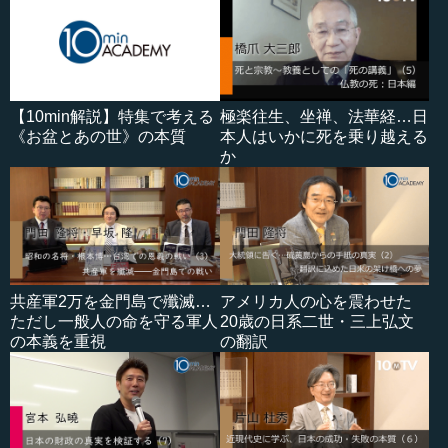
【10min解説】特集で考える
極楽往生、坐禅、法華経…日
《お盆とあの世》の本質
本人はいかに死を乗り越える
か
共産軍2万を金門島で殲滅…
アメリカ人の心を震わせた
ただし一般人の命を守る軍人
20歳の日系二世・三上弘文
の本義を重視
の翻訳