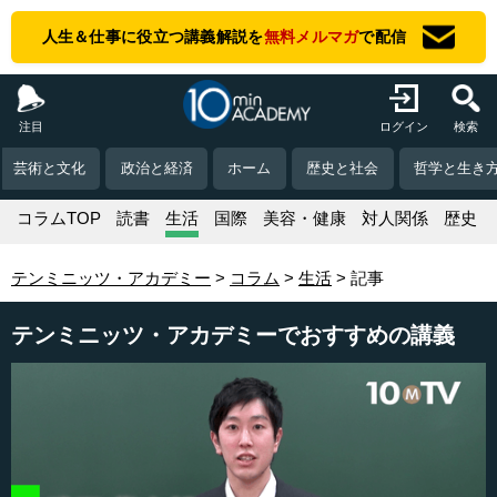
人生＆仕事に役立つ講義解説を
無料メルマガ
で配信
注目
ログイン
検索
芸術と文化
政治と経済
ホーム
歴史と社会
哲学と生き
コラムTOP
読書
生活
国際
美容・健康
対人関係
歴史
テンミニッツ・アカデミー
コラム
生活
記事
テンミニッツ・アカデミーでおすすめの講義