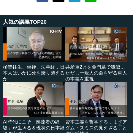
人気の講義TOP20
極楽往生、坐禅、法華経…日
共産軍2万を金門島で殲滅…
本人はいかに死を乗り越える
ただし一般人の命を守る軍人
か
の本義を重視
AI時代にこそ「熟達者の経
資本主義を哲学する…まずア
験」が生きる＆現状の日本経
ダム・スミスの見えざる手と