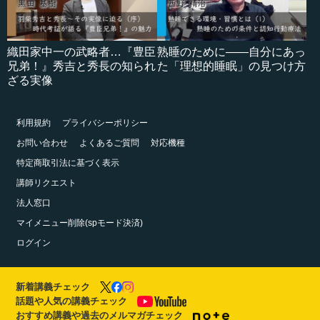
織田家中一の武略者…『豊臣
熟睡のために――自分にあっ
兄弟！』秀吉と秀長の知られ
た「理想的睡眠」の見つけ方
ざる実像
利用規約
プライバシーポリシー
お問い合わせ
よくあるご質問
対応機種
特定商取引法に基づく表示
講師リクエスト
法人窓口
マイメニュー削除(spモード決済)
ログイン
新着講義チェック
話題や人気の講義チェック
おすすめ講義や過去のメルマガチェック