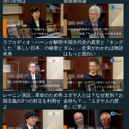
済の実情は
道徳感情論
ラフカディオ・ハーンが解明
中国古代史の真実と『キング
した「美しい日本」の秘密と
ダム』…史実がわかれば物語
未来
はもっと面白い
レーニン演説…革命のため帝
ユダヤ人とは？なぜ差別？お
国主義の3つの対立を利用せ
金持ち？…『ユダヤ人の歴
よ
史』に学ぶ