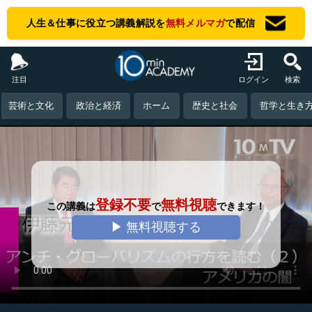
人生＆仕事に役立つ講義解説を
無料メルマガ
で配信
注目
ログイン
検索
芸術と文化
政治と経済
ホーム
歴史と社会
哲学と生き
登録不要
無料視聴
この講義は
で
できます！
▶ 無料視聴する