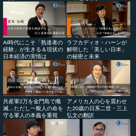
AI時代にこそ「熟達者の
ラフカディオ・ハーンが
経験」が生きる＆現状の
解明した「美しい日本」
日本経済の実情は
の秘密と未来
共産軍2万を金門島で殲
アメリカ人の心を震わせ
滅…ただし一般人の命を
た20歳の日系二世・三上
守る軍人の本義を重視
弘文の翻訳