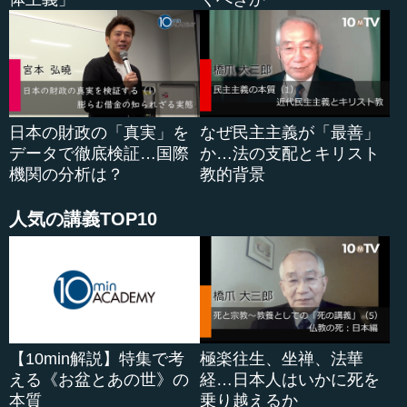
日本の財政の「真実」を
なぜ民主主義が「最善」
データで徹底検証…国際
か…法の支配とキリスト
機関の分析は？
教的背景
人気の講義TOP10
【10min解説】特集で考
極楽往生、坐禅、法華
える《お盆とあの世》の
経…日本人はいかに死を
本質
乗り越えるか