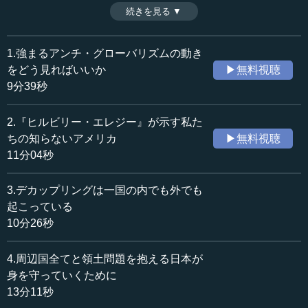
ランプ支持の強力な地盤をつくっていった。他方でその根
続きを見る ▼
時間：11分04秒
底にある格差という問題は、グローバリズムの中で難しい
収録日：2019年11月7日
局面に立っている。（全6話中第2話）
追加日：2019年12月7日
1.強まるアンチ・グローバリズムの動き
カテゴリー：
をどう見ればいいか
▶無料視聴
国際
アメリカ
9分39秒
≪全文≫
2.『ヒルビリー・エレジー』が示す私た
●私たちが知らないアメリカの姿
ちの知らないアメリカ
▶無料視聴
11分04秒
岡本 米中関係を考える前にアメリカの話をしたいと思い
ます。誰の言葉か知りませんが、「アメリカは第2段階のポ
3.デカップリングは一国の内でも外でも
ピュリズムに入っている」という点は、僕も、伊藤さんが
起こっている
おっしゃった通りだと思っています。トランプを支持して
10分26秒
いる43パーセントほどの岩盤支持層といわれる人たちは、
ずっとアメリカにいた人たちです。われわれはそれを知ら
4.周辺国全てと領土問題を抱える日本が
なかっただけです。
身を守っていくために
僕は最近、MITに籍がある関係でボストンによく行くので
13分11秒
すが、前回の大統領選挙の前に、100人～200人の人たちと