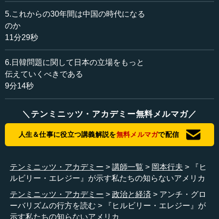
選挙談義をしました。1対1だけでなく、みんなでワイワイ
5.これからの30年間は中国の時代になる
とパネルディスカッションのようなことも含めたら200人ほ
のか
どいたでしょう。しかし、そのうちのただの一人も、「自
11分29秒
分はトランプ支持者だ」と言った人はいませんでした。
6.日韓問題に関して日本の立場をもっと
みんな言いたくなかったのでしょう。特にボストンのよ
伝えていくべきである
うな雰囲気の場所では、そう言い出すのは自分の知性に反
9分14秒
すると思っていたのかもしれません。それで、恥ずかしい
ことに僕は知らなかったのです。実はアメリカの半分近く
の人たちは中西部の白人で、低学歴・低収入、そしてモビ
＼テンミニッツ・アカデミー無料メルマガ／
リティもほとんどない空間で暮らしています。こうした人
たちがアメリカのバックボーンといわずとも、非常に大き
人生＆仕事に役立つ講義解説を
無料メルマガ
で配信
な塊として存在するのです。
テンミニッツ・アカデミー
講師一覧
岡本行夫
『ヒ
トランプ氏は、この人たちを浮かび上がらせたわけです
ルビリー・エレジー』が示す私たちの知らないアメリカ
よね。それをわれわれは初めて知りました。最初は、「ど
うせ政治的な意思の表現も方法も知らないだろうし、投票
テンミニッツ・アカデミー
政治と経済
アンチ・グロ
にもいかないだろう」とたかをくくっていたら、この人た
ーバリズムの行方を読む
『ヒルビリー・エレジー』が
ちが大きな政治的な動きをつくり出すようになってきたわ
示す私たちの知らないアメリカ