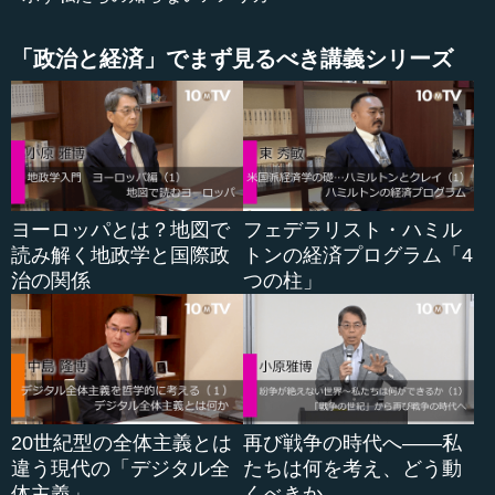
けです。
「政治と経済」でまず見るべき講義シリーズ
ですから、もうアメリカは「一線を超えた」といえるか
もしれません。東部のインテリやカリフォルニアのリベラ
ル派の人たちがアメリカを導いていくという時代には、も
う戻れなくなったと思います。そのため、そういった、今
まで置き去られてきた大衆や一般の人たちが、これからア
メリカをどう動かしていくかということを常に考えなけれ
ばなりません。未知数なところもありますし、われわれの
ヨーロッパとは？地図で
フェデラリスト・ハミル
今までの通念ではダメだと思うんです。
読み解く地政学と国際政
トンの経済プログラム「4
治の関係
つの柱」
●白人女性たちの悲痛な叫びもトランプ支持に繋がっ
た
岡本 あの時に、どういう人たちがトランプ氏に投票した
かということを僕は詳しく分析してみたのです。そうした
20世紀型の全体主義とは
再び戦争の時代へ――私
ら、非常に大きなブロックにいたのが白人女性でした。人
違う現代の「デジタル全
たちは何を考え、どう動
種・性別で分けると、白人...
体主義」
くべきか