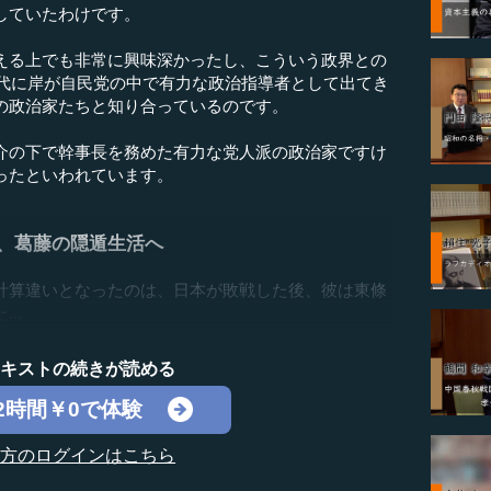
していたわけです。
る上でも非常に興味深かったし、こういう政界との
年代に岸が自民党の中で有力な政治指導者として出てき
の政治家たちと知り合っているのです。
の下で幹事長を務めた有力な党人派の政治家ですけ
ったといわれています。
放、葛藤の隠遁生活へ
算違いとなったのは、日本が敗戦した後、彼は東條
..
テキストの続きが読める
2時間￥0で体験
の方のログインはこちら