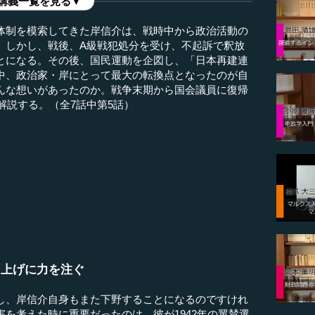
講義一覧を見る▼
体制を模索してきた岸信介は、戦時中から政治活動の
。しかし、戦後、A級戦犯処分を受け、不起訴で釈放
とになる。その後、国民運動を企図し、「日本再建連
中、政治家・岸にとって最大の転換点となったのが自
んな想いがあったのか。戦争末期から国会議員に復帰
解説する。（全7話中第5話）
）
ち上げに力を注ぐ
、岸信介自身もまた下野することになるのですけれ
を考えた時に重要だったのは、彼が1942年の翼賛選