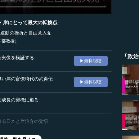
・岸にとって最大の転換点
民運動の挫折と自由党入党
学部教授）
「政治
る実像を検証する
▶無料視聴
早い岸の官僚時代の武勇伝
▶無料視聴
の成長の契機に迫る
迫る日本と岸信介の覚悟