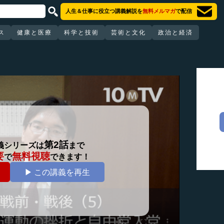
人生＆仕事に役立つ講義解説を
無料メルマガ
で配信
ス
健康と医療
科学と技術
芸術と文化
政治と経済
第2話
義シリーズは
まで
要
無料視聴
で
できます！
▶ この講義を再生