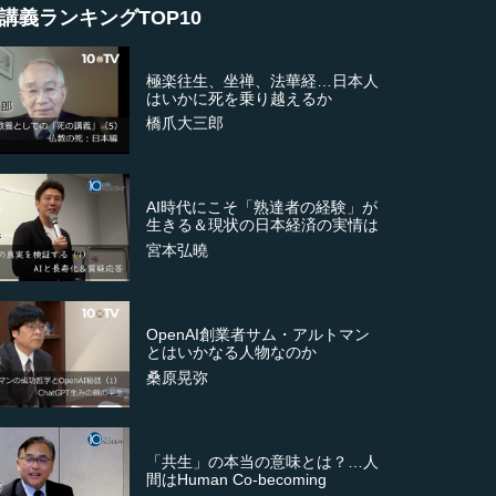
講義ランキングTOP10
極楽往生、坐禅、法華経…日本人
はいかに死を乗り越えるか
橋爪大三郎
AI時代にこそ「熟達者の経験」が
生きる＆現状の日本経済の実情は
宮本弘曉
OpenAI創業者サム・アルトマン
とはいかなる人物なのか
桑原晃弥
「共生」の本当の意味とは？…人
間はHuman Co-becoming