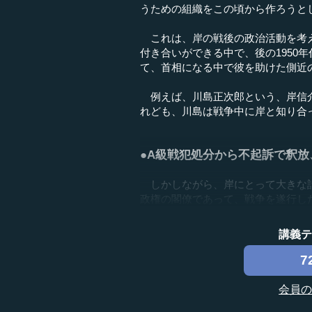
うための組織をこの頃から作ろうと
これは、岸の戦後の政治活動を考え
付き合いができる中で、後の1950
て、首相になる中で彼を助けた側近
例えば、川島正次郎という、岸信介
れども、川島は戦争中に岸と知り合
●A級戦犯処分から不起訴で釈
しかしながら、岸にとって大きな計
政権の閣僚であって、戦争を遂行した.
講義
7
会員