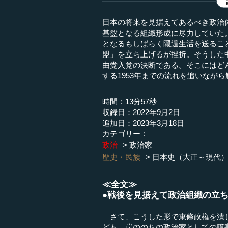
日本の将来を見据えてあるべき政治
基盤となる組織形成に尽力していた
となるもしばらく隠遁生活を送るこ
盟」を立ち上げるが挫折。そうした
由党入党の決断である。そこにはど
する1953年までの流れを追いながら
時間：13分57秒
収録日：2022年9月2日
追加日：2023年3月18日
カテゴリー：
政治
政治家
歴史・民族
日本史（大正～現代
≪全文≫
●戦後を見据えて政治組織の立
さて、こうした形で東條政権を潰し
ども、岸ののちの政治家としての障害