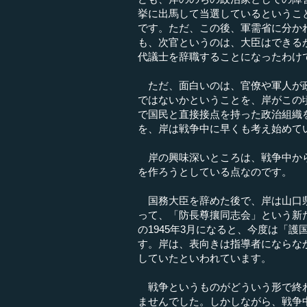
挙に出馬して当選しているというこ
です。ただ、この後、軍需省に分か
も、次官というのは、大臣はできる
代議士を辞職することになったわけ
ただ、面白いのは、官僚や軍人が政
ではないかということを、岸がこの
で国民と直接接点を持った政治組織
を、岸は戦争中に早くも考え始めて
岸の興味深いところは、戦争中から
を作ろうとしている点なのです。
国務大臣を辞めた後で、岸は山口県
って、「防長尊攘同志会」という新
の1945年3月になると、今度は「
す。岸は、表向きは指導者にならな
していたといわれています。
戦争というものがどういう形で終わ
ませんでした。しかしながら、戦争