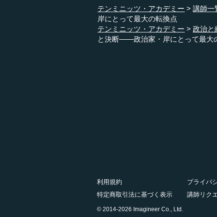
テンミニッツ・アカデミー
講師一
岸にとって最大の転換点
テンミニッツ・アカデミー
政治と
と決断――政治家・岸にとって最大
利用規約
プライバ
特定商取引法に基づく表示
講師リク
© 2014-2026 Imagineer Co., Ltd.