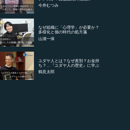
今井むつみ
なぜ組織に「心理学」が必要か？
多様化と個の時代の処方箋
山浦一保
ユダヤ人とは？なぜ差別？お金持
ち？…『ユダヤ人の歴史』に学ぶ
鶴見太郎