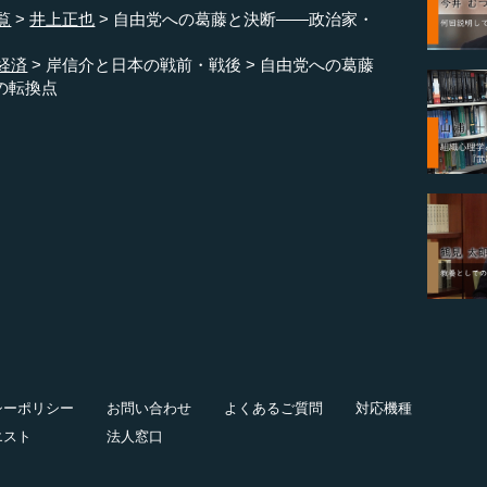
覧
井上正也
自由党への葛藤と決断――政治家・
経済
岸信介と日本の戦前・戦後
自由党への葛藤
の転換点
シーポリシー
お問い合わせ
よくあるご質問
対応機種
エスト
法人窓口