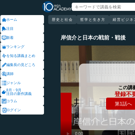
ホーム
歴史と社会
哲学と生き方
経営ビジネ
注目
岸信介と日本の戦前・戦後
新着
ランキング
を知る講義まとめ
編集長の見どころ
講師
ジャンル
この講
8月・9月
登録不
注目の新作講義
コラム
第1話へ
ログイン