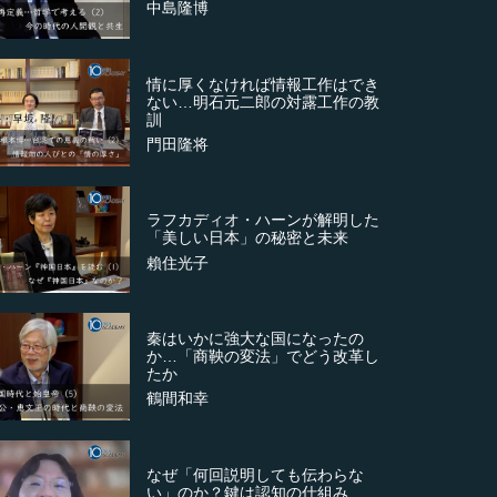
中島隆博
情に厚くなければ情報工作はでき
ない…明石元二郎の対露工作の教
訓
門田隆将
ラフカディオ・ハーンが解明した
「美しい日本」の秘密と未来
賴住光子
秦はいかに強大な国になったの
か…「商鞅の変法」でどう改革し
たか
鶴間和幸
なぜ「何回説明しても伝わらな
い」のか？鍵は認知の仕組み