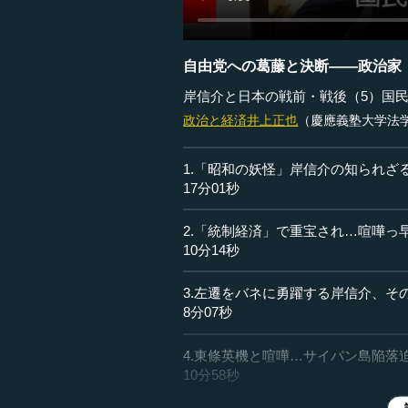
自由党への葛藤と決断――政治家
岸信介と日本の戦前・戦後（5）国
政治と経済
井上正也
（慶應義塾大学法
1.「昭和の妖怪」岸信介の知られざ
17分01秒
2.「統制経済」で重宝され…喧嘩っ
10分14秒
3.左遷をバネに勇躍する岸信介、そ
8分07秒
4.東條英機と喧嘩…サイパン島陥落
10分58秒