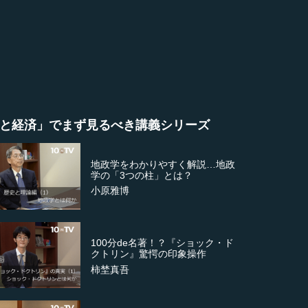
と経済」でまず見るべき講義シリーズ
地政学をわかりやすく解説…地政
学の「3つの柱」とは？
小原雅博
100分de名著！？『ショック・ド
クトリン』驚愕の印象操作
柿埜真吾