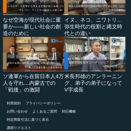
なぜ空海が現代社会に重
イヌ、ネコ、ニワトリ…
要か――新しい社会の創
弥生時代の役割と縄文時
造のために
代との違い
ソ連軍から在留日本人4万
米長邦雄のアンラーニン
人を守れ…内蒙古での
グ、弟子の弟子になって
「戦後」の激闘
V字成長
利用規約
プライバシーポリシー
お問い合わせ
よくあるご質問
対応機種
特定商取引法に基づく表示
講師リクエスト