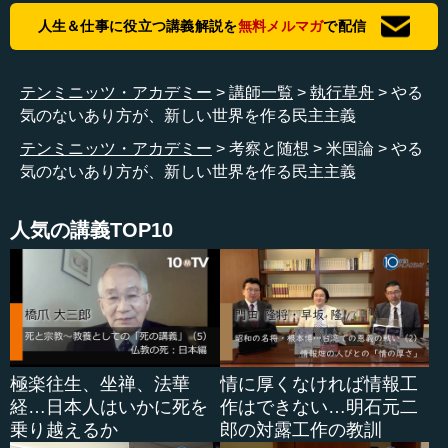
ています。
人生＆仕事に役立つ講義解説を
無料メルマガ
で配信
以前は民主主義について、アメリカ的な民主主義が民主
主義の根本と思っていました。「自由か、然らずんば死
テンミニッツ・アカデミー
講師一覧
執行草舟
やる
か」というもので、アメリカ独立戦争のときのパトリッ
気のないあり方が、新しい世界を作る民主主義
ク・ヘンリーの言葉です。でもこれからの人類は違いま
す。日本人のやる気のないあり方が、新しい世界を作る民
テンミニッツ・アカデミー
考察と随想
米国論
やる
主主義のような気がします。
気のないあり方が、新しい世界を作る民主主義
―― なるほど。
人気の講義TOP10
執行 こういう理論を70代から構築していき、80代ぐらい
にはこの理論を作り上げ、書物にしたいと思っています。
―― 面白いですね。
執行 やる気のないことが、真の民主主義を作る。今その
極楽往生、坐禅、法華
情に厚くなければ情報工
出発として、アメリカ研究などをやっているのです。
経…日本人はいかに死を
作はできない…明石元二
乗り越えるか
郎の対露工作の教訓
―― 面白いですね。アメリカは議論して議論して、相手