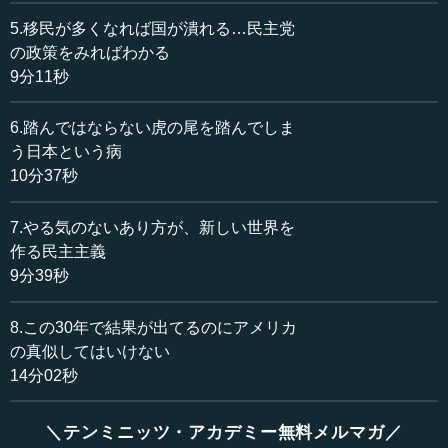
戦後なぜ平和になったかというと、今でも「アメリカに
5.移民が多くなれば国が潰れる…民主党
やられた」とみんな恨んでいますが、じつは日本人のトッ
の政策をみればわかる
プがいなくなったからです。
9分11秒
―― そうでしょうね。要らない人たちがいなくなった
6.踏んではならない虎の尾を踏んでしま
と。
う日本という病
10分37秒
執行 頑張った人たちです。「国体のためなら死ななきゃ
ならない」といった人がいなくなった。
7.やる気のないあり方が、新しい世界を
―― レッドパージ（公職追放）されたと。
作る民主主義
9分39秒
執行 いろいろなところで公職追放になりました。すると
平和になり、経済もよくなり、全てがよくなったのです。
8.この30年で結果が出てるのにアメリカ
の真似してはいけない
―― おっしゃるとおりです。
14分02秒
執行 だから、悪い言葉で言えば、やる気がない。その辺
＼テンミニッツ・アカデミー無料メルマガ／
を最近強く感じて、真の民主主義のあり方を今ずっと考え