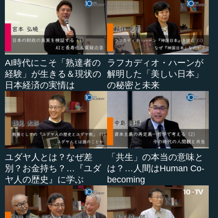
を言い負かして戦って戦って戦って、結果的にうまくいか
なくなってしまったのですよね。
執行 でも、アメリカのそこが好きでした。私も個人では
わりとやる気があるので、やる気のある人が好きです。そ
AI時代にこそ「熟達者の
ラフカディオ・ハーンが
れは当たり前です。でも、アメリカといえば、やはり古い
経験」が生きる＆現状の
解明した「美しい日本」
民主主義のリーダーです。
日本経済の実情は
の秘密と未来
私は、アメリカ民主主義はあらゆる面から古い民主主義
だと思いだしています。そこで新しい民主主義を21世紀の
終わりに向かって立ち上げなければいけない。これが、日
本人がみんなけなしている、日本人のやる気のなさだと思
うのです...
ユダヤ人とは？なぜ差
「共生」の本当の意味と
別？お金持ち？…『ユダ
は？…人間はHuman Co-
ヤ人の歴史』に学ぶ
becoming