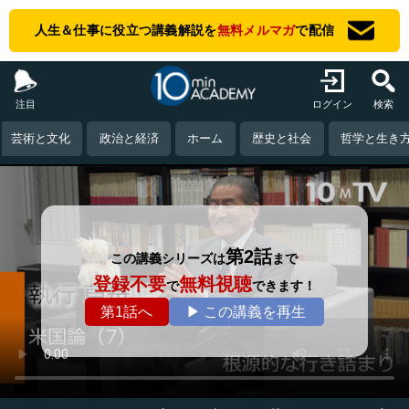
人生＆仕事に役立つ講義解説を
無料メルマガ
で配信
注目
ログイン
検索
芸術と文化
政治と経済
ホーム
歴史と社会
哲学と生き
第2話
この講義シリーズは
まで
登録不要
無料視聴
で
できます！
第1話へ
▶ この講義を再生