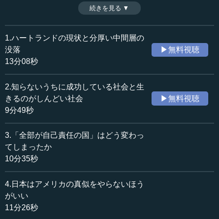
うもので、いわば古い民主主義である。かつて民主主義の
続きを見る ▼
時間：9分39秒
根本だった自己責任が「金まみれの自己責任」に変わって
収録日：2024年10月22日
しまったため、これに対する不満が特にプアホワイトの人
追加日：2025年2月7日
たちのあいだでたまりにたまっている。アメリカで大事件
1.ハートランドの現状と分厚い中間層の
カテゴリー：
を起こしているのも彼らである。（全8話中第7話）
没落
▶無料視聴
哲学・思想
思想・随想
※インタビュアー：神藏孝之（テンミニッツTV論説主幹）
13分08秒
≪全文≫
2.知らないうちに成功している社会と生
●やる気がない日本のあり方が「新しい民主主義」
きるのがしんどい社会
▶無料視聴
9分49秒
執行 明治も冷静に考えたら、日本が外交下手だといえば
それで終わるけれど、日本人の真面目なエネルギーが爆発
3.「全部が自己責任の国」はどう変わっ
的に出て、結果的にはいい結果にはならなかったわけです
てしまったか
から。
10分35秒
―― 焼け野原にされて…。
4.日本はアメリカの真似をやらないほう
執行 そう。それでやる気がなくなって、やる気がなくな
がいい
った戦後のほうが、日本人は幸福ですよ。
11分26秒