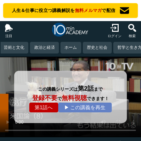
人生＆仕事に役立つ講義解説を
無料メルマガ
で配信
注目
ログイン
検索
芸術と文化
政治と経済
ホーム
歴史と社会
哲学と生き
第2話
この講義シリーズは
まで
登録不要
無料視聴
で
できます！
第1話へ
▶ この講義を再生