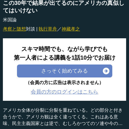
この30年で結果が出てるのにアメリカの真似し
てはいけない
米国論
考察と随想
対談 |
執行草舟
／
神藏孝之
スキマ時間でも、ながら学びでも
第一人者による講義を1話10分でお届け
さっそく始めてみる
（会員の方に広告は表示されません）
会員の方のログインはこちら
アメリカ全体が分裂に分裂を重ねている。どの部分と付き
合うかで、アメリカ観は全く違ってくる。これはある意
味、民主主義国家とは逆で、むしろかつてのソ連や今の北