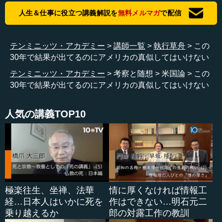
から普通の人は、あのエリアに住めません。
人生＆仕事に役立つ講義解説を
無料メルマガ
で配信
執行 学生街でも（家賃が）高いのですね。
テンミニッツ・アカデミー
講師一覧
執行草舟
この
―― スタンフォード大学になると、授業料だけで10万ド
30年で結果が出てるのにアメリカの真似してはいけない
ルなので大体年間1200万円します。生活費やアパートメン
ト代を入れたら、大体2000万円ぐらいです。
テンミニッツ・アカデミー
考察と随想
米国論
この
30年で結果が出てるのにアメリカの真似してはいけない
執行 普通の人は入れませんね。
人気の講義TOP10
―― 1年間に2000万円ないとスタンフォードに通えない
のです。
執行 アメリカは幅がすごいということですね。
―― そうです。ものすごく幅が広い。
極楽往生、坐禅、法華
情に厚くなければ情報工
執行 アメリカのどこと付き合うか。
経…日本人はいかに死を
作はできない…明石元二
乗り越えるか
郎の対露工作の教訓
―― そこを完全に握った上で、彼らの利益は侵さないよ