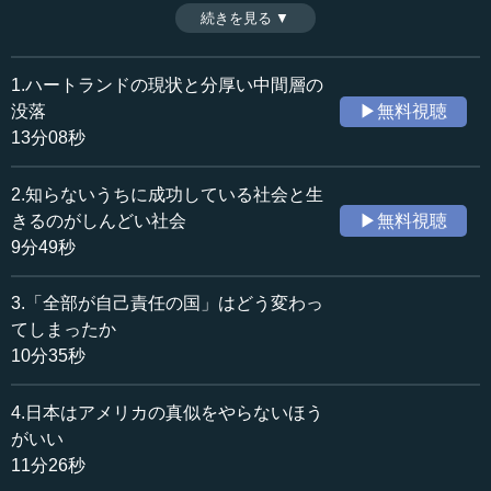
朝鮮などと同じである。また、人間の考える知恵には限界
続きを見る ▼
時間：14分02秒
があり、移民問題などにしても、もう結果が出ている。そ
収録日：2024年10月22日
れらを真似るのは馬鹿げたことで、そう考えたとき、次の
追加日：2025年2月14日
民主主義の旗手になりうるのは日本なのかもしれない。た
1.ハートランドの現状と分厚い中間層の
カテゴリー：
だし、やる気を出してはいけない。これは悪口ではなく、
没落
▶無料視聴
哲学・思想
思想・随想
日本は、上層部が何もしないほうがいい国なのである。
13分08秒
（全8話中第8話）
≪全文≫
※インタビュアー：神藏孝之（テンミニッツTV論説主幹）
2.知らないうちに成功している社会と生
●分裂に分裂を重ねる社会の姿
きるのがしんどい社会
▶無料視聴
9分49秒
執行 （アジア人への）差別は、中心部のハートランドの
ほうがひどいのではないですか。
3.「全部が自己責任の国」はどう変わっ
てしまったか
―― 戦前からアジア系移民が一番来ていたのは西海岸の
10分35秒
カリフォルニアなので、そのときに起きた差別が今もずっ
と続いています。
4.日本はアメリカの真似をやらないほう
執行 今でもひどいですか。
がいい
11分26秒
―― 西海岸は本当にシビアな状況です。