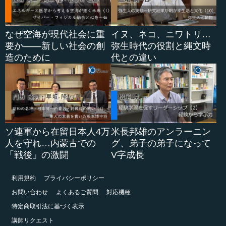
執行 それはある意味、民主主義国家の反対です。自分の
行っ...
なぜ空海が現代社会に重
イヌ、ネコ、ニワトリ…
要か――新しい社会の創
弥生時代の役割と縄文時
造のために
代との違い
ソ連軍から在留日本人4万
米長邦雄のアンラーニン
人を守れ…内蒙古での
グ、弟子の弟子になって
「戦後」の激闘
V字成長
利用規約
プライバシーポリシー
お問い合わせ
よくあるご質問
対応機種
特定商取引法に基づく表示
講師リクエスト