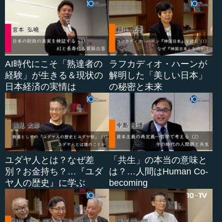
うな形でいくことが大事です。
執行 その「利益を侵さない」には、魂も入ります。
―― そうですね。
AI時代にこそ「熟達者の
ラフカディオ・ハーンが
経験」が生きる＆現状の
解明した「美しい日本」
執行 アメリカは非常に民主主義的な一枚岩で、非常に強
日本経済の実情は
の秘密と未来
い国でしたが、今日ずっと話を聞いていると、もう分裂に
分裂を重ねているということですね。だから、南北戦争を
しなくても、もうわかれている。
―― ものすごくわかれているし、どの部分とどういう角
度で付き合ったかによってアメリカ観は全然違うと思いま
す。少なくともお金を持っていて、いいホテルに泊まれる
ユダヤ人とは？なぜ差
「共生」の本当の意味と
人たちであれば、そのようなエリアしか見えない。けれ
別？お金持ち？…『ユダ
は？…人間はHuman Co-
ど、好奇心があって、4キロ四方を歩いたり、聞きまくった
ヤ人の歴史』に学ぶ
becoming
りすると、いろんなアメリカが出てくる。全然違います。
だから、見る場所によって（違う）。