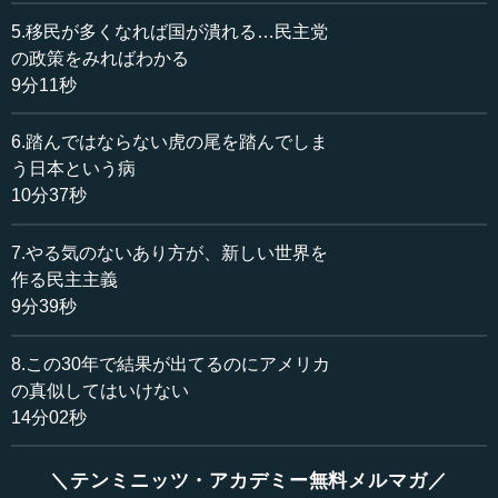
5.移民が多くなれば国が潰れる…民主党
執行 信じられないことですね。
の政策をみればわかる
9分11秒
―― スタンフォード大学の周りのエリアは安全でしょ
う。
6.踏んではならない虎の尾を踏んでしま
う日本という病
執行 スタンフォード大学はサンフランシスコの近くです
10分37秒
ね。
7.やる気のないあり方が、新しい世界を
―― サンフランシスコから車で1時間ぐらい。そこは高級
エリアで（サンフランシスコと比べると）ものすごく安全
作る民主主義
でしょう。
9分39秒
執行 でも、スタンフォード大学も滅びていくのではない
8.この30年で結果が出てるのにアメリカ
でしょうか。サンフランシスコが全然ダメだということ
の真似してはいけない
は。
14分02秒
―― 今のところはサンフランシスコと全く無縁の土地に
＼テンミニッツ・アカデミー無料メルマガ／
しています。要するに家賃がめちゃくちゃ高いのです。だ